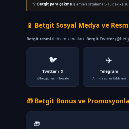
💡
Betgit para çekme
işlemleri ortalama 5-15 dakika su
📱 Betgit Sosyal Medya ve Resm
Betgit resmi
iletisim kanallari.
Betgit Twitter
(@betgi
🐦
✈️
Twitter / X
Telegram
@betgit resmi hesabı
Aninda adres bildirimi
🎁 Betgit Bonus ve Promosyonla
🎁