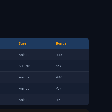
Sure
Bonus
Aninda
%15
5-15 dk
Yok
Aninda
%10
Aninda
Yok
Aninda
%5