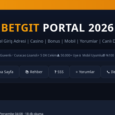
BETGIT
PORTAL 2026
l Giriş Adresi | Casino | Bonus | Mobil | Yorumlar | Canlı 
 Guvenli
✅ Curacao Lisansli
⚡ 5 DK Cekim
👤 50.000+ Uye
📱 Mobil Uyumlu
🎁 %100
na Sayfa
📚 Rehber
❓ SSS
⭐ Yorumlar
📞 Il
 Persembe 04:08 ·
18
dk okuma