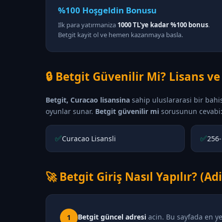
%100 Hoşgeldin Bonusu
Ilk para yatırmaniza
1000 TL'ye kadar %100 bonus
.
Betgit kayit ol ve hemen kazanmaya basla.
🔒 Betgit Güvenilir Mi? Lisans v
Betgit, Curacao lisansina
sahip uluslararasi bir bahi
oyunlar sunar.
Betgit güvenilir mi
sorusunun cevabi: 
✅
✅
Curacao Lisansli
256-
🚀 Betgit Giriş Nasıl Yapılır? (
Betgit güncel adresi
acin. Bu sayfada en y
1