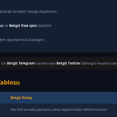
sarak ücretsiz hesap oluşturun.
su
ve
Betgit free spin
kazanin.
en oyunlarıniza baslayin.
 icin
Betgit Telegram
kanalini veya
Betgit Twitter
(@betgit) hesabıni taki
Tablosu
Betgit Detay
Yeni link burada yayinlanir, adres degisiminden etkilenmezsiniz