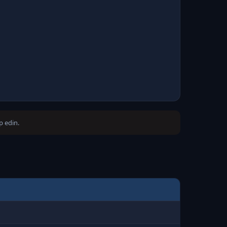
p edin.