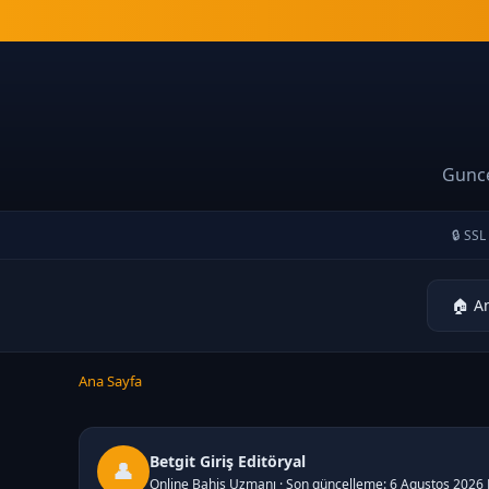
Gunce
🔒 SSL
🏠 A
Ana Sayfa
Betgit Giriş Editöryal
👤
Online Bahis Uzmanı · Son güncelleme: 6 Agustos 2026