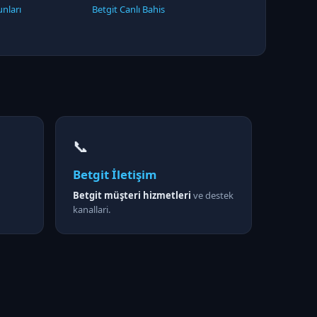
nları
Betgit Canlı Bahis
📞
Betgit İletişim
Betgit müşteri hizmetleri
ve destek
kanallari.