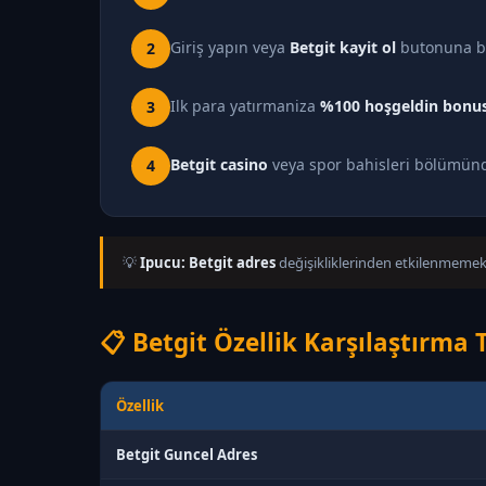
Giriş yapın veya
Betgit kayit ol
butonuna ba
2
Ilk para yatırmaniza
%100 hoşgeldin bonu
3
Betgit casino
veya spor bahisleri bölümünd
4
💡
Ipucu:
Betgit adres
değişikliklerinden etkilenmemek
📋 Betgit Özellik Karşılaştırma 
Özellik
Betgit Guncel Adres