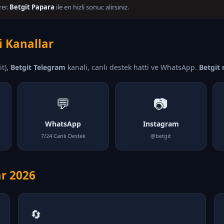
rer.
Betgit Papara
ile en hizli sonuc alirsiniz.
i Kanallar
t),
Betgit Telegram
kanali, canlı destek hatti ve WhatsApp.
Betgit 
💬
📷
WhatsApp
Instagram
7/24 Canlı Destek
@betgit
r 2026
🔄