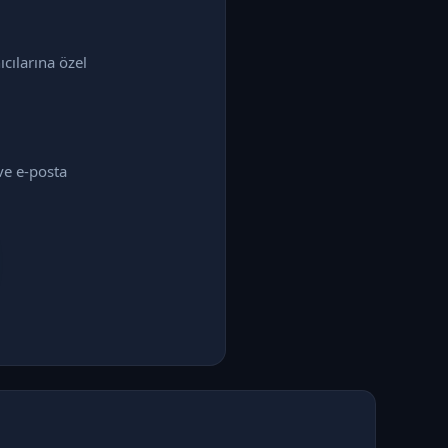
ıcılarına özel
ve e-posta