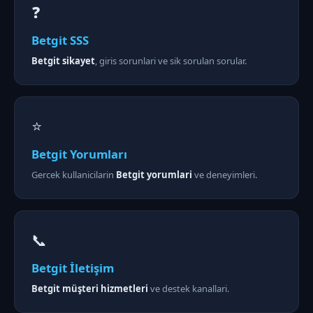
❓
Betgit SSS
Betgit sikayet
, giris sorunlari ve sik sorulan sorular.
⭐
Betgit Yorumları
Gercek kullanicilarin
Betgit yorumlari
ve deneyimleri.
📞
Betgit İletişim
Betgit müşteri hizmetleri
ve destek kanallari.