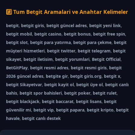
#️⃣ Tum Betgit Aramalari ve Anahtar Kelimeler
betgit
,
betgit giris
,
betgit güncel adres
,
betgit yeni link
,
betgit mobil
,
betgit casino
,
betgit bonus
,
betgit free spin
,
betgit slot
,
betgit para yatırma
,
betgit para çekme
,
betgit
müşteri hizmetleri
,
betgit twitter
,
betgit telegram
,
betgit
sikayet
,
betgit iletisim
,
betgit yorumlari
,
Betgit Official
,
BetGitPlay
,
betgit resmi adres
,
betgit resmi giris
,
betgit
2026 güncel adres
,
betgite gir
,
betgit giris.org
,
betgit x
,
betgit Sikayetvar
,
betgit kayit ol
,
betgit üye ol
,
betgit canlı
bahis
,
betgit spor bahisleri
,
betgit poker
,
betgit rulet
,
betgit blackjack
,
betgit baccarat
,
betgit lisans
,
betgit
güvenilir mi
,
betgit vip
,
betgit papara
,
betgit kripto
,
betgit
havale
,
betgit canlı destek