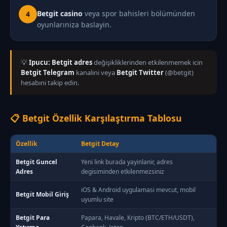
Betgit casino
veya spor bahisleri bölümünden
4
oyunlarıniza baslayin.
💡
Ipucu:
Betgit adres
değişikliklerinden etkilenmemek icin
Betgit Telegram
kanalini veya
Betgit Twitter
(@betgit)
hesabıni takip edin.
📋 Betgit Özellik Karşılaştırma Tablosu
Özellik
Betgit Detay
Betgit Guncel
Yeni link burada yayinlanir, adres
Adres
degisiminden etkilenmezsiniz
iOS & Android uygulamasi mevcut, mobil
Betgit Mobil Giriş
uyumlu site
Betgit Para
Papara, Havale, Kripto (BTC/ETH/USDT),