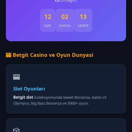
kacirmayin.
12
02
12
SAAT
DAKIKA
SANIYE
🎰 Betgit Casino ve Oyun Dunyasi
🎰
Slot Oyunları
Betgit slot
koleksiyonunda Sweet Bonanza, Gates of
Olympus, Big Bass Bonanza ve 5000+ oyun.
🎲