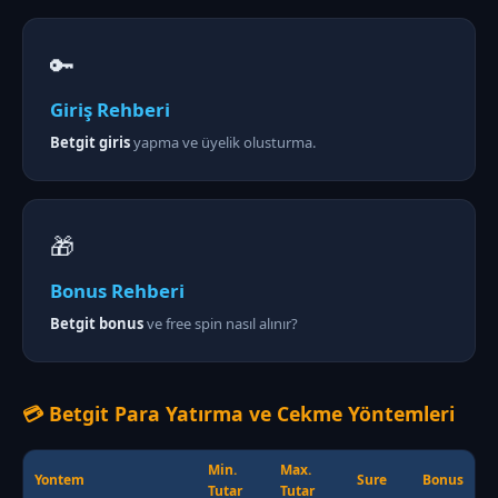
🔑
Giriş Rehberi
Betgit giris
yapma ve üyelik olusturma.
🎁
Bonus Rehberi
Betgit bonus
ve free spin nasıl alınır?
💳 Betgit Para Yatırma ve Cekme Yöntemleri
Min.
Max.
Yontem
Sure
Bonus
Tutar
Tutar