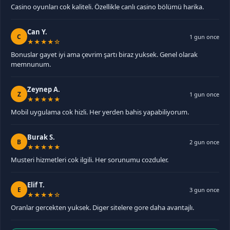
Casino oyunları cok kaliteli. Özellikle canlı casino bölümü harika.
Can Y.
C
1 gun once
★★★★☆
Bonuslar gayet iyi ama çevrim şartı biraz yuksek. Genel olarak
memnunum.
Zeynep A.
Z
1 gun once
★★★★★
Mobil uygulama cok hizli. Her yerden bahis yapabiliyorum.
Burak S.
B
2 gun once
★★★★★
Musteri hizmetleri cok ilgili. Her sorunumu cozduler.
Elif T.
E
3 gun once
★★★★☆
Oranlar gercekten yuksek. Diger sitelere gore daha avantajlı.