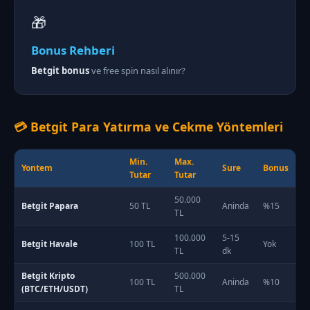
🎁
Bonus Rehberi
Betgit bonus
ve free spin nasıl alınır?
💳 Betgit Para Yatırma ve Cekme Yöntemleri
Min.
Max.
Yontem
Sure
Bonus
Tutar
Tutar
50.000
Betgit Papara
50 TL
Aninda
%15
TL
100.000
5-15
Betgit Havale
100 TL
Yok
TL
dk
Betgit Kripto
500.000
100 TL
Aninda
%10
(BTC/ETH/USDT)
TL