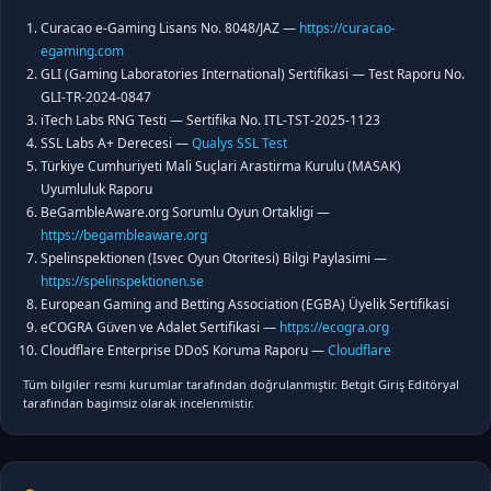
Curacao e-Gaming Lisans No. 8048/JAZ —
https://curacao-
egaming.com
GLI (Gaming Laboratories International) Sertifikasi — Test Raporu No.
GLI-TR-2024-0847
iTech Labs RNG Testi — Sertifika No. ITL-TST-2025-1123
SSL Labs A+ Derecesi —
Qualys SSL Test
Türkiye Cumhuriyeti Mali Suçlari Arastirma Kurulu (MASAK)
Uyumluluk Raporu
BeGambleAware.org Sorumlu Oyun Ortakligi —
https://begambleaware.org
Spelinspektionen (Isvec Oyun Otoritesi) Bilgi Paylasimi —
https://spelinspektionen.se
European Gaming and Betting Association (EGBA) Üyelik Sertifikasi
eCOGRA Güven ve Adalet Sertifikasi —
https://ecogra.org
Cloudflare Enterprise DDoS Koruma Raporu —
Cloudflare
Tüm bilgiler resmi kurumlar tarafından doğrulanmıştir. Betgit Giriş Editöryal
tarafından bagimsiz olarak incelenmistir.