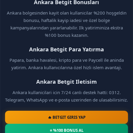
Ankara Betgit Bonusları
Ankara bolgesinden kayit olan kullanicilar %200 hoşgeldin
bonusu, haftalik kayip iadesi ve özel bolge
kampanyalarından yararlanabilir. Ilk yatiriminiza ekstra
%100 bonus kazanin.
Ankara Betgit Para Yatırma
Papara, banka havalesi, kripto para ve Paycell ile aninda
yatirim. Ankara kullanıcılarına özel hizli islem avantaji.
Ankara Betgit Iletisim
Ankara kullanicilari icin 7/24 canlı destek hatti: 0312.
Telegram, WhatsApp ve e-posta uzerinden de ulasabilirsiniz.
🔥 BETGIT GIRIS YAP
⭐ %100 BONUS AL