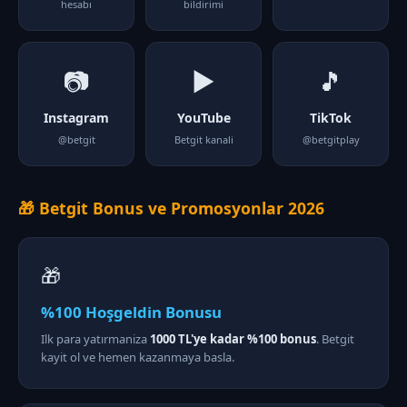
hesabı
bildirimi
📷
▶️
🎵
Instagram
YouTube
TikTok
@betgit
Betgit kanali
@betgitplay
🎁 Betgit Bonus ve Promosyonlar 2026
🎁
%100 Hoşgeldin Bonusu
Ilk para yatırmaniza
1000 TL'ye kadar %100 bonus
. Betgit
kayit ol ve hemen kazanmaya basla.