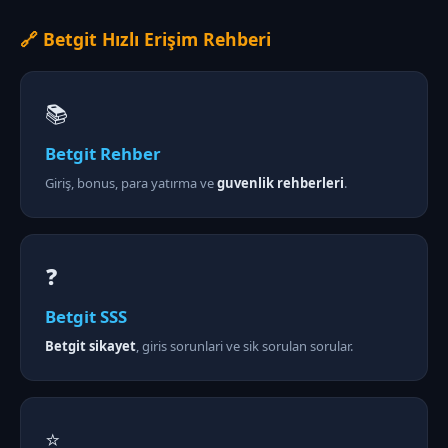
🔗 Betgit Hızlı Erişim Rehberi
📚
Betgit Rehber
Giriş, bonus, para yatırma ve
guvenlik rehberleri
.
❓
Betgit SSS
Betgit sikayet
, giris sorunlari ve sik sorulan sorular.
⭐