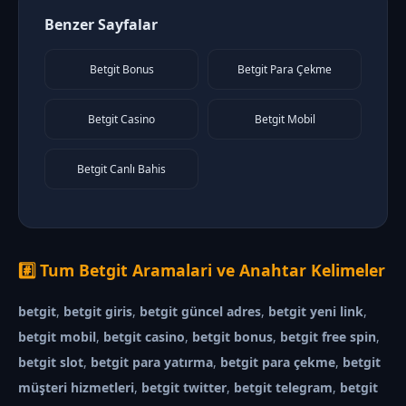
Benzer Sayfalar
Betgit Bonus
Betgit Para Çekme
Betgit Casino
Betgit Mobil
Betgit Canlı Bahis
#️⃣ Tum Betgit Aramalari ve Anahtar Kelimeler
betgit
,
betgit giris
,
betgit güncel adres
,
betgit yeni link
,
betgit mobil
,
betgit casino
,
betgit bonus
,
betgit free spin
,
betgit slot
,
betgit para yatırma
,
betgit para çekme
,
betgit
müşteri hizmetleri
,
betgit twitter
,
betgit telegram
,
betgit