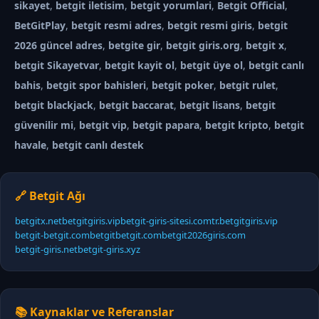
sikayet
,
betgit iletisim
,
betgit yorumlari
,
Betgit Official
,
BetGitPlay
,
betgit resmi adres
,
betgit resmi giris
,
betgit
2026 güncel adres
,
betgite gir
,
betgit giris.org
,
betgit x
,
betgit Sikayetvar
,
betgit kayit ol
,
betgit üye ol
,
betgit canlı
bahis
,
betgit spor bahisleri
,
betgit poker
,
betgit rulet
,
betgit blackjack
,
betgit baccarat
,
betgit lisans
,
betgit
güvenilir mi
,
betgit vip
,
betgit papara
,
betgit kripto
,
betgit
havale
,
betgit canlı destek
🔗 Betgit Ağı
betgitx.net
betgitgiris.vip
betgit-giris-sitesi.com
tr.betgitgiris.vip
betgit-betgit.com
betgitbetgit.com
betgit2026giris.com
betgit-giris.net
betgit-giris.xyz
📚 Kaynaklar ve Referanslar