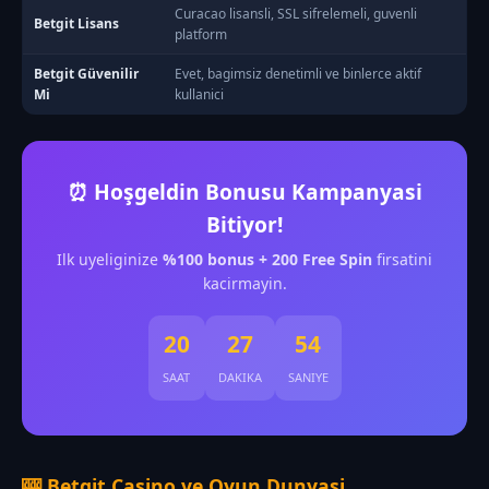
Curacao lisansli, SSL sifrelemeli, guvenli
Betgit Lisans
platform
Betgit Güvenilir
Evet, bagimsiz denetimli ve binlerce aktif
Mi
kullanici
⏰ Hoşgeldin Bonusu Kampanyasi
Bitiyor!
Ilk uyeliginize
%100 bonus + 200 Free Spin
firsatini
kacirmayin.
20
27
53
SAAT
DAKIKA
SANIYE
🎰 Betgit Casino ve Oyun Dunyasi