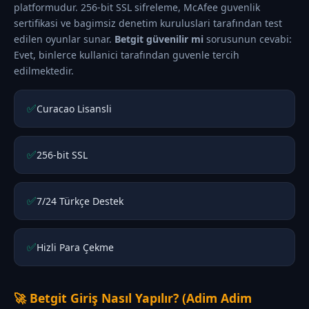
platformudur. 256-bit SSL sifreleme, McAfee guvenlik
sertifikasi ve bagimsiz denetim kuruluslari tarafından test
edilen oyunlar sunar.
Betgit güvenilir mi
sorusunun cevabi:
Evet, binlerce kullanici tarafından guvenle tercih
edilmektedir.
✅
Curacao Lisansli
✅
256-bit SSL
✅
7/24 Türkçe Destek
✅
Hizli Para Çekme
🚀 Betgit Giriş Nasıl Yapılır? (Adim Adim