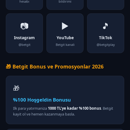
hesabı
bildirimi
📷
▶️
🎵
Instagram
YouTube
TikTok
@betgit
Betgit kanali
@betgitplay
🎁 Betgit Bonus ve Promosyonlar 2026
🎁
%100 Hoşgeldin Bonusu
Ilk para yatırmaniza
1000 TL'ye kadar %100 bonus
. Betgit
kayit ol ve hemen kazanmaya basla.