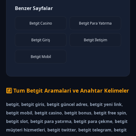
Benzer Sayfalar
Betgit Casino
Betgit Para Yatırma
Betgit Giriş
Betgit İletişim
Betgit Mobil
#️⃣ Tum Betgit Aramalari ve Anahtar Kelimeler
betgit
,
betgit giris
,
betgit güncel adres
,
betgit yeni link
,
betgit mobil
,
betgit casino
,
betgit bonus
,
betgit free spin
,
betgit slot
,
betgit para yatırma
,
betgit para çekme
,
betgit
müşteri hizmetleri
,
betgit twitter
,
betgit telegram
,
betgit