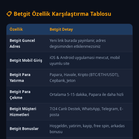
📋 Betgit Özellik Karşılaştırma Tablosu
Özellik
Betgit Detay
Betgit Guncel
Yeni link burada yayinlanir, adres
Adres
degisiminden etkilenmezsiniz
iOS & Android uygulamasi mevcut, mobil
Betgit Mobil Giriş
uyumlu site
Betgit Para
Papara, Havale, Kripto (BTC/ETH/USDT),
Yatırma
Cepbank, Jeton
Betgit Para
Ortalama 5-15 dakika, Papara ile daha hizli
Çekme
Betgit Müşteri
7/24 Canlı Destek, WhatsApp, Telegram, E-
Hizmetleri
posta
Hoşgeldin, yatirim, kayip, free spin, arkadas
Betgit Bonuslar
bonusu