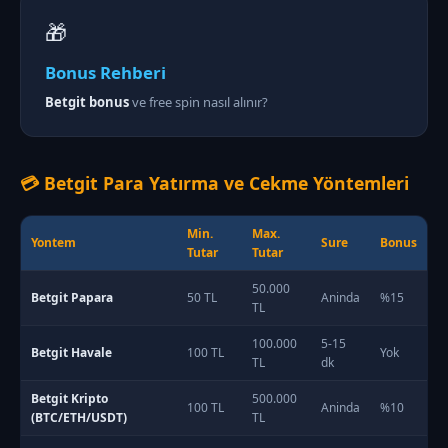
🎁
Bonus Rehberi
Betgit bonus
ve free spin nasıl alınır?
💳 Betgit Para Yatırma ve Cekme Yöntemleri
Min.
Max.
Yontem
Sure
Bonus
Tutar
Tutar
50.000
Betgit Papara
50 TL
Aninda
%15
TL
100.000
5-15
Betgit Havale
100 TL
Yok
TL
dk
Betgit Kripto
500.000
100 TL
Aninda
%10
(BTC/ETH/USDT)
TL