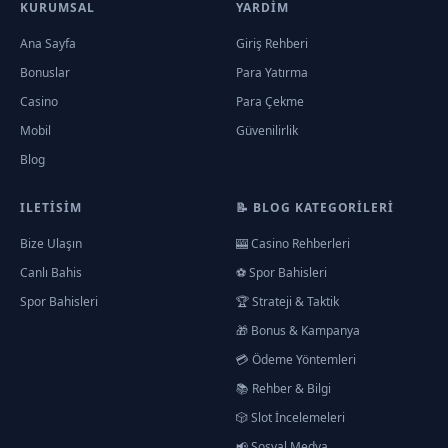
KURUMSAL
YARDIM
Ana Sayfa
Giriş Rehberi
Bonuslar
Para Yatırma
Casino
Para Çekme
Mobil
Güvenilirlik
Blog
ILETISIM
📝 BLOG KATEGORILERI
Bize Ulaşın
🎰 Casino Rehberleri
Canlı Bahis
⚽ Spor Bahisleri
Spor Bahisleri
🏆 Strateji & Taktik
🎁 Bonus & Kampanya
💳 Ödeme Yöntemleri
📚 Rehber & Bilgi
🎲 Slot İncelemeleri
📢 Sosyal Medya