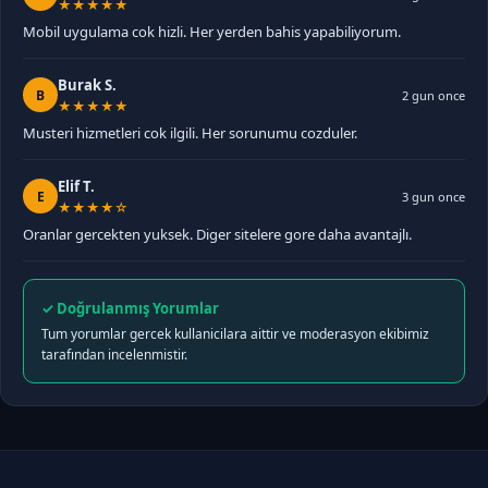
★★★★★
Mobil uygulama cok hizli. Her yerden bahis yapabiliyorum.
Burak S.
B
2 gun once
★★★★★
Musteri hizmetleri cok ilgili. Her sorunumu cozduler.
Elif T.
E
3 gun once
★★★★☆
Oranlar gercekten yuksek. Diger sitelere gore daha avantajlı.
✓ Doğrulanmış Yorumlar
Tum yorumlar gercek kullanicilara aittir ve moderasyon ekibimiz
tarafından incelenmistir.