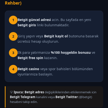
Rehber)
Betgit güncel adresi
acin. Bu sayfada en yeni
1
betgit giris
linki bulunmaktadir.
Giriş yapın veya
Betgit kayit ol
butonuna basarak
2
ücretsiz hesap oluşturun.
Ilk para yatırmaniza
%100 hoşgeldin bonusu
ve
3
Betgit free spin
kazanin.
Betgit casino
veya spor bahisleri bölümünden
4
oyunlarıniza baslayin.
💡
Ipucu:
Betgit adres
değişikliklerinden etkilenmemek icin
Betgit Telegram
kanalini veya
Betgit Twitter
(@betgit)
hesabıni takip edin.