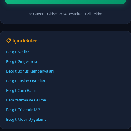
✅ Güvenli Giriş
✅ 7/24 Destek
✅ Hizli Cekim
📋 Içindekiler
Betgit Nedir?
Betgit Giriş Adresi
Betgit Bonus Kampanyaları
Betgit Casino Oyunları
Betgit Canlı Bahis
Para Yatırma ve Cekme
Betgit Güvenilir Mi?
Betgit Mobil Uygulama