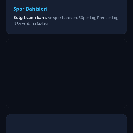
Spor Bahisleri
Betgit canlı bahis
ve spor bahisleri. Süper Lig, Premier Lig,
NBA ve daha fazlasi.