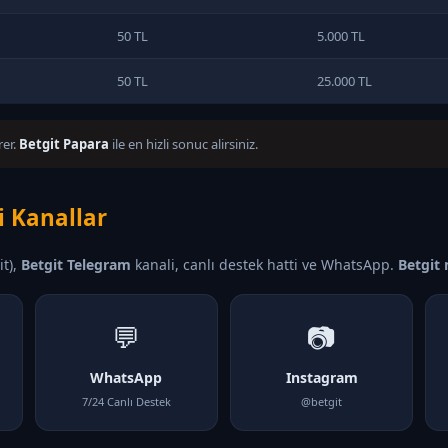
50 TL
5.000 TL
50 TL
25.000 TL
rer.
Betgit Papara
ile en hizli sonuc alirsiniz.
i Kanallar
t),
Betgit Telegram
kanali, canlı destek hatti ve WhatsApp.
Betgit 
💬
📷
WhatsApp
Instagram
7/24 Canlı Destek
@betgit