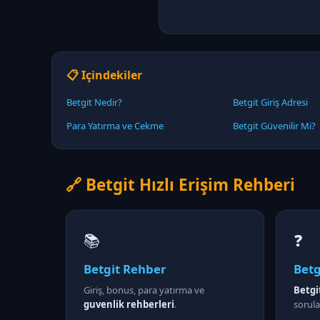
📋 Içindekiler
Betgit Nedir?
Betgit Giriş Adresi
Para Yatırma ve Cekme
Betgit Güvenilir Mi?
🔗 Betgit Hızlı Erişim Rehberi
📚
❓
Betgit Rehber
Betg
Giriş, bonus, para yatırma ve
Betgi
guvenlik rehberleri
.
sorula