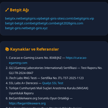
🔗 Betgit Ağı
betgitx.net
betgitgiris.vip
betgit-giris-sitesi.com
tr.betgitgiris.vip
betgit-betgit.com
betgitbetgit.com
betgit2026giris.com
betgit-giris.net
betgit-giris.xyz
📚 Kaynaklar ve Referanslar
Curacao e-Gaming Lisans No. 8048/JAZ —
https://curacao-
egaming.com
GLI (Gaming Laboratories International) Sertifikasi — Test Raporu No.
GLI-TR-2024-0847
iTech Labs RNG Testi — Sertifika No. ITL-TST-2025-1123
SSL Labs A+ Derecesi —
Qualys SSL Test
Türkiye Cumhuriyeti Mali Suçlari Arastirma Kurulu (MASAK)
Uyumluluk Raporu
BeGambleAware.org Sorumlu Oyun Ortakligi —
https://begambleaware.org