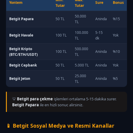
Yontem
Sure
Bonus
Tutar
Tutar
50.000
Betgit Papara
50 TL
Aninda
%15
TL
100.000
5-15
Betgit Havale
100 TL
Yok
TL
dk
Betgit Kripto
500.000
100 TL
Aninda
%10
(BTC/ETH/USDT)
TL
Betgit Cepbank
50 TL
5.000 TL
Aninda
Yok
25.000
Betgit Jeton
50 TL
Aninda
%5
TL
💡
Betgit para çekme
işlemleri ortalama 5-15 dakika surer.
Betgit Papara
ile en hizli sonuc alirsiniz.
📱 Betgit Sosyal Medya ve Resmi Kanallar