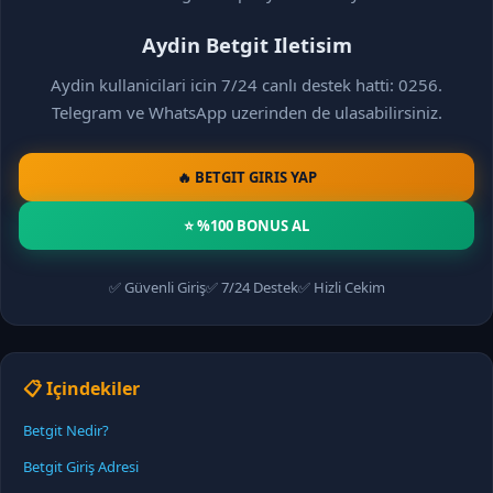
Aydin Betgit Iletisim
Aydin kullanicilari icin 7/24 canlı destek hatti: 0256.
Telegram ve WhatsApp uzerinden de ulasabilirsiniz.
🔥 BETGIT GIRIS YAP
⭐ %100 BONUS AL
✅ Güvenli Giriş
✅ 7/24 Destek
✅ Hizli Cekim
📋 Içindekiler
Betgit Nedir?
Betgit Giriş Adresi