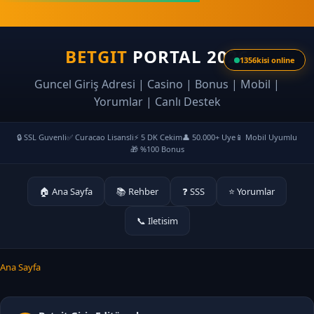
BETGIT
PORTAL 2026
1356
kisi online
Guncel Giriş Adresi | Casino | Bonus | Mobil |
Yorumlar | Canlı Destek
🔒 SSL Guvenli
✅ Curacao Lisansli
⚡ 5 DK Cekim
👤 50.000+ Uye
📱 Mobil Uyumlu
🎁 %100 Bonus
🏠 Ana Sayfa
📚 Rehber
❓ SSS
⭐ Yorumlar
📞 Iletisim
Ana Sayfa