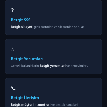
❓
Betgit SSS
Betgit sikayet
, giris sorunlari ve sik sorulan sorular.
⭐
Betgit Yorumları
Gercek kullanicilarin
Betgit yorumlari
ve deneyimleri.
📞
Betgit İletişim
Betgit müşteri hizmetleri
ve destek kanallari.