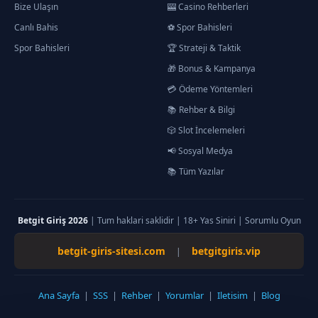
Bize Ulaşın
🎰 Casino Rehberleri
Canlı Bahis
⚽ Spor Bahisleri
Spor Bahisleri
🏆 Strateji & Taktik
🎁 Bonus & Kampanya
💳 Ödeme Yöntemleri
📚 Rehber & Bilgi
🎲 Slot İncelemeleri
📢 Sosyal Medya
📚 Tüm Yazılar
Betgit Giriş 2026
| Tum haklari saklidir | 18+ Yas Siniri | Sorumlu Oyun
betgit-giris-sitesi.com
betgitgiris.vip
|
Ana Sayfa
|
SSS
|
Rehber
|
Yorumlar
|
Iletisim
|
Blog