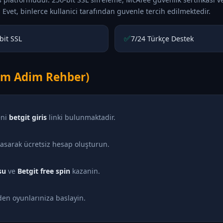
Evet, binlerce kullanici tarafından guvenle tercih edilmektedir.
✅
bit SSL
7/24 Türkçe Destek
Adim Adim Rehber)
eni
betgit giris
linki bulunmaktadir.
sarak ücretsiz hesap oluşturun.
su
ve
Betgit free spin
kazanin.
en oyunlarıniza baslayin.