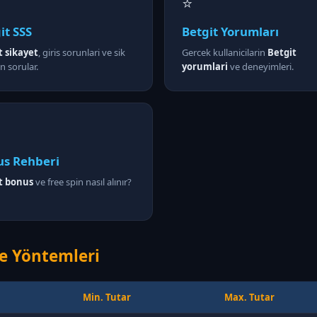
⭐
it SSS
Betgit Yorumları
t sikayet
, giris sorunlari ve sik
Gercek kullanicilarin
Betgit
n sorular.
yorumlari
ve deneyimleri.
us Rehberi
t bonus
ve free spin nasıl alınır?
e Yöntemleri
Min. Tutar
Max. Tutar