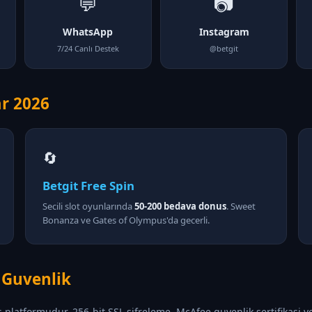
💬
📷
WhatsApp
Instagram
7/24 Canlı Destek
@betgit
r 2026
🔄
Betgit Free Spin
Secili slot oyunlarında
50-200 bedava donus
. Sweet
Bonanza ve Gates of Olympus'da gecerli.
e Guvenlik
s platformudur. 256-bit SSL sifreleme, McAfee guvenlik sertifikasi 