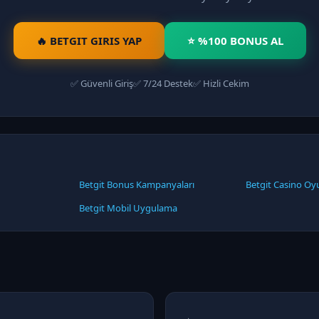
🔥 BETGIT GIRIS YAP
⭐ %100 BONUS AL
✅ Güvenli Giriş
✅ 7/24 Destek
✅ Hizli Cekim
Betgit Bonus Kampanyaları
Betgit Casino Oyu
Betgit Mobil Uygulama