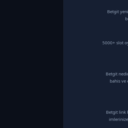
Betgit yen
b
5000+ slot oy
Betgit nedi
bahis ve 
Betgit link
imlerinize