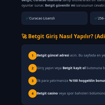
oyunlar sunar.
Betgit güvenilir mi
sorusunun cevabi: 
✅
✅
Curacao Lisansli
256-
🚀 Betgit Giriş Nasıl Yapılır? (
Betgit güncel adresi
acin. Bu sayfada en y
1
Giriş yapın veya
Betgit kayit ol
butonuna ba
2
Ilk para yatırmaniza
%100 hoşgeldin bonu
3
Betgit casino
veya spor bahisleri bölümünd
4