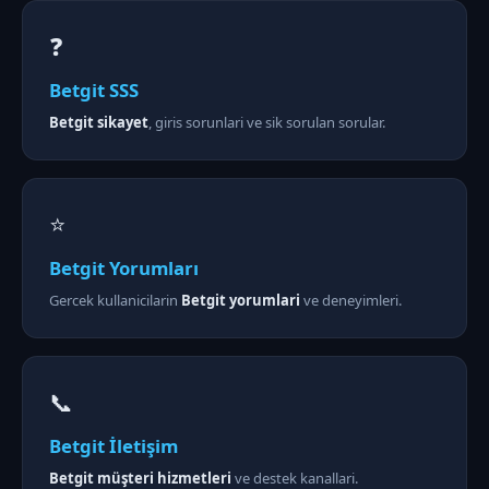
❓
Betgit SSS
Betgit sikayet
, giris sorunlari ve sik sorulan sorular.
⭐
Betgit Yorumları
Gercek kullanicilarin
Betgit yorumlari
ve deneyimleri.
📞
Betgit İletişim
Betgit müşteri hizmetleri
ve destek kanallari.