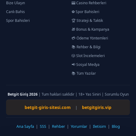
Bize Ulaşın
🎰 Casino Rehberleri
Canlı Bahis
⚽ Spor Bahisleri
Spor Bahisleri
🏆 Strateji & Taktik
🎁 Bonus & Kampanya
💳 Ödeme Yöntemleri
📚 Rehber & Bilgi
🎲 Slot İncelemeleri
📢 Sosyal Medya
📚 Tüm Yazılar
Betgit Giriş 2026
| Tum haklari saklidir | 18+ Yas Siniri | Sorumlu Oyun
betgit-giris-sitesi.com
betgitgiris.vip
|
Ana Sayfa
|
SSS
|
Rehber
|
Yorumlar
|
Iletisim
|
Blog