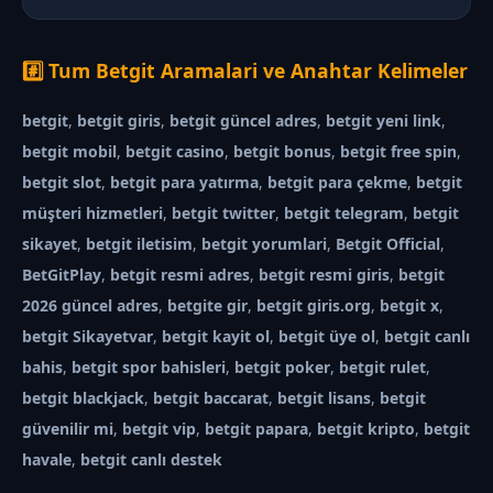
#️⃣ Tum Betgit Aramalari ve Anahtar Kelimeler
betgit
,
betgit giris
,
betgit güncel adres
,
betgit yeni link
,
betgit mobil
,
betgit casino
,
betgit bonus
,
betgit free spin
,
betgit slot
,
betgit para yatırma
,
betgit para çekme
,
betgit
müşteri hizmetleri
,
betgit twitter
,
betgit telegram
,
betgit
sikayet
,
betgit iletisim
,
betgit yorumlari
,
Betgit Official
,
BetGitPlay
,
betgit resmi adres
,
betgit resmi giris
,
betgit
2026 güncel adres
,
betgite gir
,
betgit giris.org
,
betgit x
,
betgit Sikayetvar
,
betgit kayit ol
,
betgit üye ol
,
betgit canlı
bahis
,
betgit spor bahisleri
,
betgit poker
,
betgit rulet
,
betgit blackjack
,
betgit baccarat
,
betgit lisans
,
betgit
güvenilir mi
,
betgit vip
,
betgit papara
,
betgit kripto
,
betgit
havale
,
betgit canlı destek