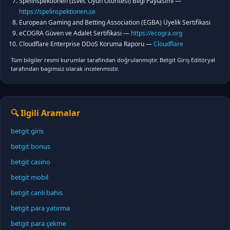
Spelinspektionen (Isvec Oyun Otoritesi) Bilgi Paylasimi —
https://spelinspektionen.se
European Gaming and Betting Association (EGBA) Üyelik Sertifikasi
eCOGRA Güven ve Adalet Sertifikasi —
https://ecogra.org
Cloudflare Enterprise DDoS Koruma Raporu —
Cloudflare
Tüm bilgiler resmi kurumlar tarafından doğrulanmıştir. Betgit Giriş Editöryal
tarafından bagimsiz olarak incelenmistir.
🔍 Ilgili Aramalar
betgit giris
betgit bonus
betgit casino
betgit mobil
betgit canlı bahis
betgit para yatırma
betgit para çekme