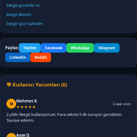
betgit güvenilir mi
betgit iletisim
betgit spor bahisleri
Paylas:
Twitter
Facebook
WhatsApp
Telegram
LinkedIn
Reddit
💬 Kullanıcı Yorumları (6)
Mehmet K.
M
2 saat once
★★★★★
2 yildir Betgit kullaniyorum. Para cekme 5 dk suruyor gercekten.
Tavsiye ederim.
Ayse D.