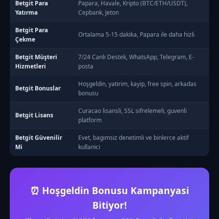
Betgit Para
Papara, Havale, Kripto (BTC/ETH/USDT),
Yatırma
Cepbank, Jeton
Betgit Para
Ortalama 5-15 dakika, Papara ile daha hizli
Çekme
Betgit Müşteri
7/24 Canlı Destek, WhatsApp, Telegram, E-
Hizmetleri
posta
Hoşgeldin, yatirim, kayip, free spin, arkadas
Betgit Bonuslar
bonusu
Curacao lisansli, SSL sifrelemeli, guvenli
Betgit Lisans
platform
Betgit Güvenilir
Evet, bagimsiz denetimli ve binlerce aktif
Mi
kullanici
⏰ Hoşgeldin Bonusu Kampanyasi
Bitiyor!