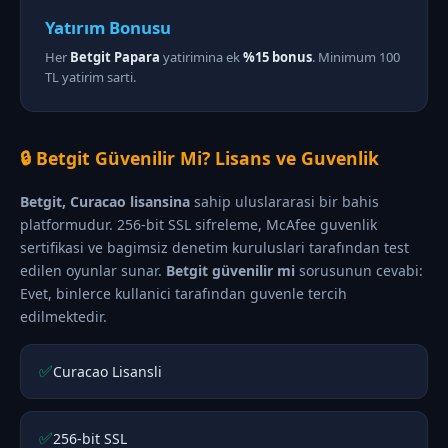
Yatırım Bonusu
Her
Betgit Papara
yatirimina ek
%15 bonus
. Minimum 100
TL yatirim sarti.
🔒 Betgit Güvenilir Mi? Lisans ve Guvenlik
Betgit, Curacao lisansina
sahip uluslararasi bir bahis
platformudur. 256-bit SSL sifreleme, McAfee guvenlik
sertifikasi ve bagimsiz denetim kuruluslari tarafından test
edilen oyunlar sunar.
Betgit güvenilir mi
sorusunun cevabi:
Evet, binlerce kullanici tarafından guvenle tercih
edilmektedir.
✅
Curacao Lisansli
✅
256-bit SSL