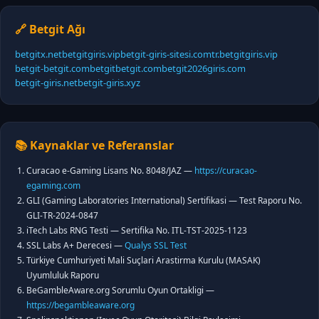
🔗 Betgit Ağı
betgitx.net
betgitgiris.vip
betgit-giris-sitesi.com
tr.betgitgiris.vip
betgit-betgit.com
betgitbetgit.com
betgit2026giris.com
betgit-giris.net
betgit-giris.xyz
📚 Kaynaklar ve Referanslar
Curacao e-Gaming Lisans No. 8048/JAZ —
https://curacao-
egaming.com
GLI (Gaming Laboratories International) Sertifikasi — Test Raporu No.
GLI-TR-2024-0847
iTech Labs RNG Testi — Sertifika No. ITL-TST-2025-1123
SSL Labs A+ Derecesi —
Qualys SSL Test
Türkiye Cumhuriyeti Mali Suçlari Arastirma Kurulu (MASAK)
Uyumluluk Raporu
BeGambleAware.org Sorumlu Oyun Ortakligi —
https://begambleaware.org