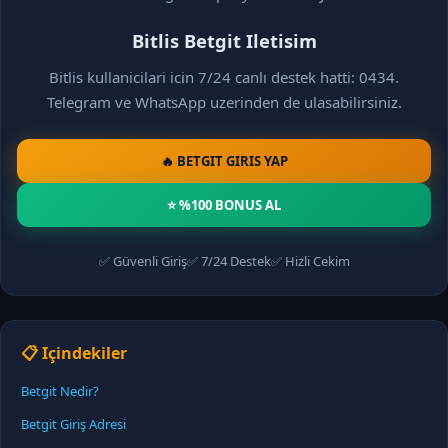
Bitlis Betgit Iletisim
Bitlis kullanicilari icin 7/24 canlı destek hatti: 0434.
Telegram ve WhatsApp uzerinden de ulasabilirsiniz.
🔥 BETGIT GIRIS YAP
⭐ %100 BONUS AL
✅ Güvenli Giriş
✅ 7/24 Destek
✅ Hizli Cekim
📋 Içindekiler
Betgit Nedir?
Betgit Giriş Adresi