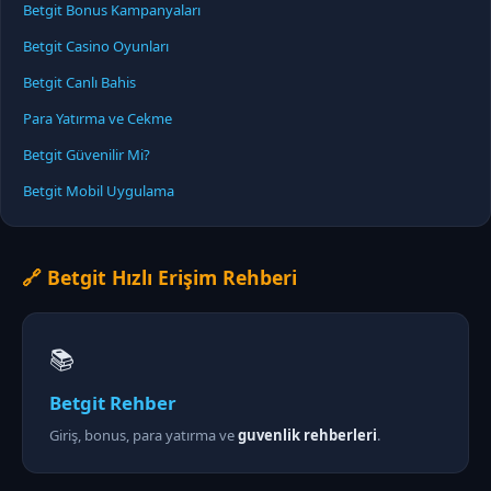
Betgit Bonus Kampanyaları
Betgit Casino Oyunları
Betgit Canlı Bahis
Para Yatırma ve Cekme
Betgit Güvenilir Mi?
Betgit Mobil Uygulama
🔗 Betgit Hızlı Erişim Rehberi
📚
Betgit Rehber
Giriş, bonus, para yatırma ve
guvenlik rehberleri
.