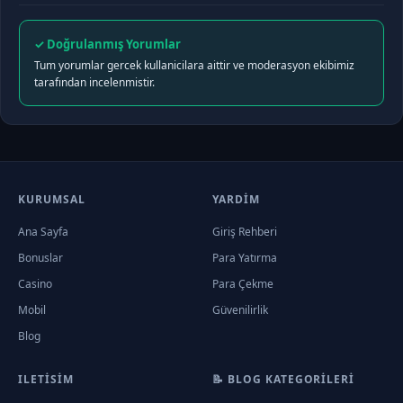
✓ Doğrulanmış Yorumlar
Tum yorumlar gercek kullanicilara aittir ve moderasyon ekibimiz
tarafından incelenmistir.
KURUMSAL
YARDIM
Ana Sayfa
Giriş Rehberi
Bonuslar
Para Yatırma
Casino
Para Çekme
Mobil
Güvenilirlik
Blog
ILETISIM
📝 BLOG KATEGORILERI