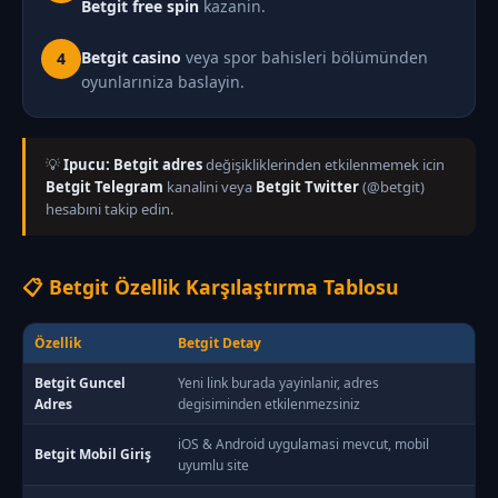
Betgit free spin
kazanin.
Betgit casino
veya spor bahisleri bölümünden
4
oyunlarıniza baslayin.
💡
Ipucu:
Betgit adres
değişikliklerinden etkilenmemek icin
Betgit Telegram
kanalini veya
Betgit Twitter
(@betgit)
hesabıni takip edin.
📋 Betgit Özellik Karşılaştırma Tablosu
Özellik
Betgit Detay
Betgit Guncel
Yeni link burada yayinlanir, adres
Adres
degisiminden etkilenmezsiniz
iOS & Android uygulamasi mevcut, mobil
Betgit Mobil Giriş
uyumlu site