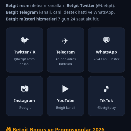
Betgit resmi
iletisim kanallari.
Betgit Twitter
(@betgit),
Betgit Telegram
kanali, canlı destek hatti ve WhatsApp.
Betgit müşteri hizmetleri
7 gun 24 saat aktiftir.
🐦
✈️
💬
Twitter / X
Telegram
WhatsApp
@betgit resmi
Aninda adres
7/24 Canlı Destek
hesabı
bildirimi
📷
▶️
🎵
Instagram
YouTube
TikTok
@betgit
Betgit kanali
@betgitplay
🎁 Betgit Bonus ve Promosyonlar 2026