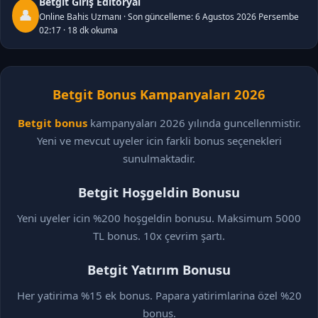
Betgit Giriş Editöryal
👤
Online Bahis Uzmanı · Son güncelleme: 6 Agustos 2026 Persembe
02:17 ·
18
dk okuma
Betgit Bonus Kampanyaları 2026
Betgit bonus
kampanyaları 2026 yılında guncellenmistir.
Yeni ve mevcut uyeler icin farkli bonus seçenekleri
sunulmaktadir.
Betgit Hoşgeldin Bonusu
Yeni uyeler icin %200 hoşgeldin bonusu. Maksimum 5000
TL bonus. 10x çevrim şartı.
Betgit Yatırım Bonusu
Her yatirima %15 ek bonus. Papara yatirimlarina özel %20
bonus.