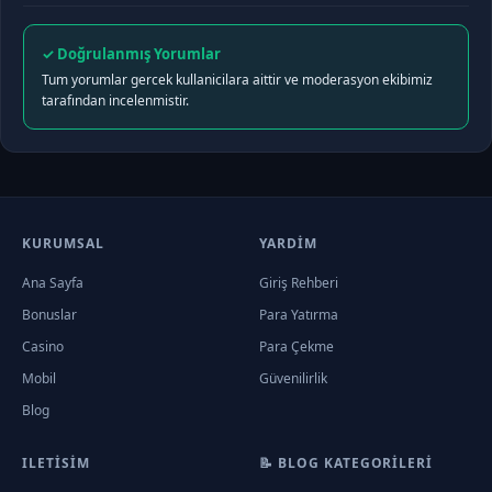
✓ Doğrulanmış Yorumlar
Tum yorumlar gercek kullanicilara aittir ve moderasyon ekibimiz
tarafından incelenmistir.
KURUMSAL
YARDIM
Ana Sayfa
Giriş Rehberi
Bonuslar
Para Yatırma
Casino
Para Çekme
Mobil
Güvenilirlik
Blog
ILETISIM
📝 BLOG KATEGORILERI