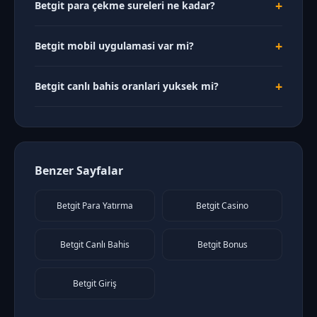
Betgit para çekme sureleri ne kadar?
Betgit mobil uygulamasi var mi?
Betgit canlı bahis oranlari yuksek mi?
Benzer Sayfalar
Betgit Para Yatırma
Betgit Casino
Betgit Canlı Bahis
Betgit Bonus
Betgit Giriş