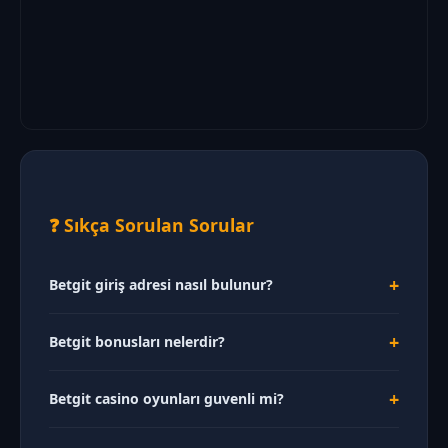
❓ Sıkça Sorulan Sorular
Betgit giriş adresi nasıl bulunur?
Betgit bonusları nelerdir?
Betgit casino oyunları guvenli mi?