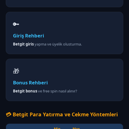
🔑
Giriş Rehberi
Betgit giris
yapma ve üyelik olusturma.
🎁
Bonus Rehberi
Betgit bonus
ve free spin nasıl alınır?
💳 Betgit Para Yatırma ve Cekme Yöntemleri
Min.
Max.