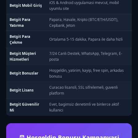
iOS & Android uygulamasi mevcut, mobil
Betgit Mobil Giriş
uyumlu site
Betgit Para
Papara, Havale, Kripto (BTC/ETH/USDT),
Yatırma
Cepbank, Jeton
Betgit Para
Ortalama 5-15 dakika, Papara ile daha hizli
Çekme
Betgit Müşteri
7/24 Canlı Destek, WhatsApp, Telegram, E-
Hizmetleri
posta
Hoşgeldin, yatirim, kayip, free spin, arkadas
Betgit Bonuslar
bonusu
Curacao lisansli, SSL sifrelemeli, guvenli
Betgit Lisans
platform
Betgit Güvenilir
Evet, bagimsiz denetimli ve binlerce aktif
Mi
kullanici
⏰ Hoşgeldin Bonusu Kampanyasi