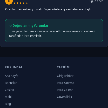
E
3 gun once
★★★★☆
Oranlar gercekten yuksek. Diger sitelere gore daha avantajlı.
✓ Doğrulanmış Yorumlar
Tum yorumlar gercek kullanicilara aittir ve moderasyon ekibimiz
tarafından incelenmistir.
KURUMSAL
YARDIM
Ana Sayfa
Giriş Rehberi
Bonuslar
Para Yatırma
Casino
Para Çekme
Mobil
Güvenilirlik
Blog