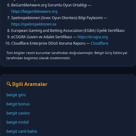
BeGambleAware.org Sorumlu Oyun Ortakligi —
https://begambleaware.org
Spelinspektionen (Isvec Oyun Otoritesi) Bilgi Paylasimi —
https://spelinspektionen.se
European Gaming and Betting Association (EGBA) Üyelik Sertifikasi
eCOGRA Güven ve Adalet Sertifikasi —
https://ecogra.org
Cloudflare Enterprise DDoS Koruma Raporu —
Cloudflare
Tüm bilgiler resmi kurumlar tarafından doğrulanmıştir. Betgit Giriş Editöryal
tarafından bagimsiz olarak incelenmistir.
🔍 Ilgili Aramalar
betgit giris
betgit bonus
betgit casino
betgit mobil
betgit canlı bahis