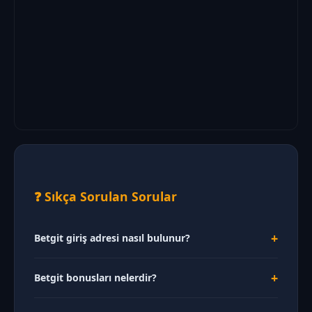
❓ Sıkça Sorulan Sorular
Betgit giriş adresi nasıl bulunur?
Betgit bonusları nelerdir?