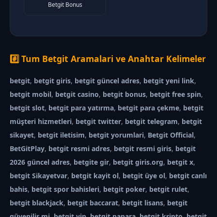
Betgit Bonus
#️⃣ Tum Betgit Aramalari ve Anahtar Kelimeler
betgit
,
betgit giris
,
betgit güncel adres
,
betgit yeni link
,
betgit mobil
,
betgit casino
,
betgit bonus
,
betgit free spin
,
betgit slot
,
betgit para yatırma
,
betgit para çekme
,
betgit
müşteri hizmetleri
,
betgit twitter
,
betgit telegram
,
betgit
sikayet
,
betgit iletisim
,
betgit yorumlari
,
Betgit Official
,
BetGitPlay
,
betgit resmi adres
,
betgit resmi giris
,
betgit
2026 güncel adres
,
betgite gir
,
betgit giris.org
,
betgit x
,
betgit Sikayetvar
,
betgit kayit ol
,
betgit üye ol
,
betgit canlı
bahis
,
betgit spor bahisleri
,
betgit poker
,
betgit rulet
,
betgit blackjack
,
betgit baccarat
,
betgit lisans
,
betgit
güvenilir mi
,
betgit vip
,
betgit papara
,
betgit kripto
,
betgit