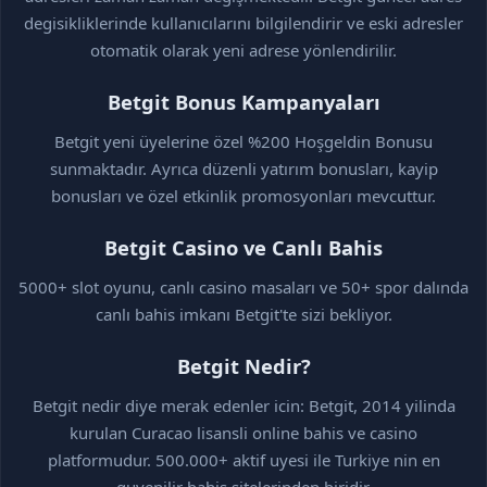
degisikliklerinde kullanıcılarını bilgilendirir ve eski adresler
otomatik olarak yeni adrese yönlendirilir.
Betgit Bonus Kampanyaları
Betgit yeni üyelerine özel %200 Hoşgeldin Bonusu
sunmaktadır. Ayrıca düzenli yatırım bonusları, kayip
bonusları ve özel etkinlik promosyonları mevcuttur.
Betgit Casino ve Canlı Bahis
5000+ slot oyunu, canlı casino masaları ve 50+ spor dalında
canlı bahis imkanı Betgit'te sizi bekliyor.
Betgit Nedir?
Betgit nedir diye merak edenler icin: Betgit, 2014 yilinda
kurulan Curacao lisansli online bahis ve casino
platformudur. 500.000+ aktif uyesi ile Turkiye nin en