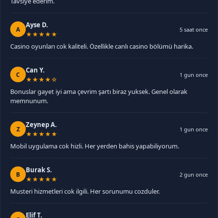
Tavsiye ederim.
Ayse D.
A
5 saat once
★★★★★
Casino oyunları cok kaliteli. Özellikle canlı casino bölümü harika.
Can Y.
C
1 gun once
★★★★☆
Bonuslar gayet iyi ama çevrim şartı biraz yuksek. Genel olarak
memnunum.
Zeynep A.
Z
1 gun once
★★★★★
Mobil uygulama cok hizli. Her yerden bahis yapabiliyorum.
Burak S.
B
2 gun once
★★★★★
Musteri hizmetleri cok ilgili. Her sorunumu cozduler.
Elif T.