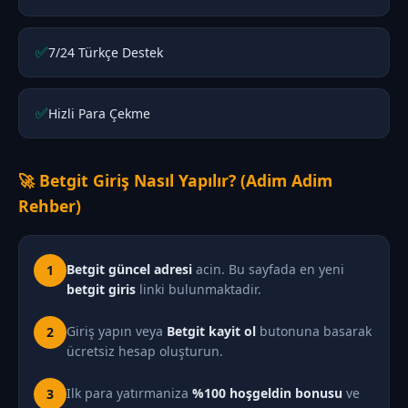
✅
7/24 Türkçe Destek
✅
Hizli Para Çekme
🚀 Betgit Giriş Nasıl Yapılır? (Adim Adim
Rehber)
Betgit güncel adresi
acin. Bu sayfada en yeni
1
betgit giris
linki bulunmaktadir.
Giriş yapın veya
Betgit kayit ol
butonuna basarak
2
ücretsiz hesap oluşturun.
Ilk para yatırmaniza
%100 hoşgeldin bonusu
ve
3