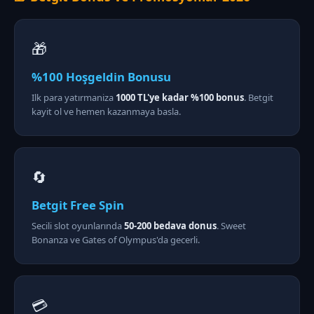
🎁
%100 Hoşgeldin Bonusu
Ilk para yatırmaniza
1000 TL'ye kadar %100 bonus
. Betgit
kayit ol ve hemen kazanmaya basla.
🔄
Betgit Free Spin
Secili slot oyunlarında
50-200 bedava donus
. Sweet
Bonanza ve Gates of Olympus'da gecerli.
💳