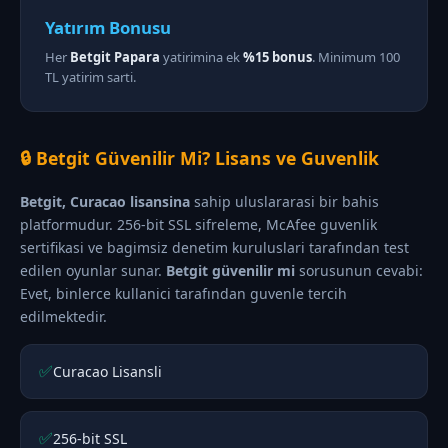
Yatırım Bonusu
Her
Betgit Papara
yatirimina ek
%15 bonus
. Minimum 100
TL yatirim sarti.
🔒 Betgit Güvenilir Mi? Lisans ve Guvenlik
Betgit, Curacao lisansina
sahip uluslararasi bir bahis
platformudur. 256-bit SSL sifreleme, McAfee guvenlik
sertifikasi ve bagimsiz denetim kuruluslari tarafından test
edilen oyunlar sunar.
Betgit güvenilir mi
sorusunun cevabi:
Evet, binlerce kullanici tarafından guvenle tercih
edilmektedir.
✅
Curacao Lisansli
✅
256-bit SSL