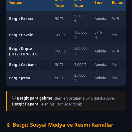
Yontem
Sure
Bonus
Tutar
Tutar
50.000
Betgit Papara
50 TL
Aninda
%15
TL
100.000
5-15
Betgit Havale
100 TL
Yok
TL
dk
Betgit Kripto
500.000
100 TL
Aninda
%10
(BTC/ETH/USDT)
TL
Betgit Cepbank
50 TL
5.000 TL
Aninda
Yok
25.000
Betgit Jeton
50 TL
Aninda
%5
TL
💡
Betgit para çekme
işlemleri ortalama 5-15 dakika surer.
Betgit Papara
ile en hizli sonuc alirsiniz.
📱 Betgit Sosyal Medya ve Resmi Kanallar