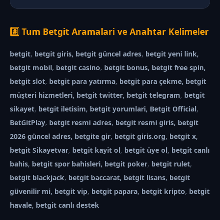
#️⃣ Tum Betgit Aramalari ve Anahtar Kelimeler
betgit
,
betgit giris
,
betgit güncel adres
,
betgit yeni link
,
betgit mobil
,
betgit casino
,
betgit bonus
,
betgit free spin
,
betgit slot
,
betgit para yatırma
,
betgit para çekme
,
betgit
müşteri hizmetleri
,
betgit twitter
,
betgit telegram
,
betgit
sikayet
,
betgit iletisim
,
betgit yorumlari
,
Betgit Official
,
BetGitPlay
,
betgit resmi adres
,
betgit resmi giris
,
betgit
2026 güncel adres
,
betgite gir
,
betgit giris.org
,
betgit x
,
betgit Sikayetvar
,
betgit kayit ol
,
betgit üye ol
,
betgit canlı
bahis
,
betgit spor bahisleri
,
betgit poker
,
betgit rulet
,
betgit blackjack
,
betgit baccarat
,
betgit lisans
,
betgit
güvenilir mi
,
betgit vip
,
betgit papara
,
betgit kripto
,
betgit
havale
,
betgit canlı destek