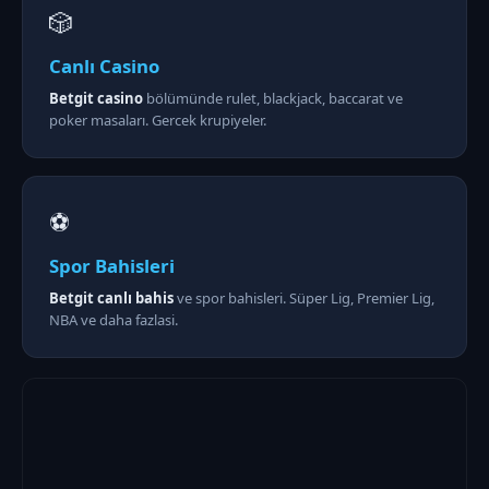
🎲
Canlı Casino
Betgit casino
bölümünde rulet, blackjack, baccarat ve
poker masaları. Gercek krupiyeler.
⚽
Spor Bahisleri
Betgit canlı bahis
ve spor bahisleri. Süper Lig, Premier Lig,
NBA ve daha fazlasi.