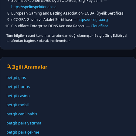
Spelinspektionen (Isvec Oyun Otoritesi) Bilgi Paylasimi —
https://spelinspektionen.se
European Gaming and Betting Association (EGBA) Üyelik Sertifikasi
eCOGRA Güven ve Adalet Sertifikasi —
https://ecogra.org
Cloudflare Enterprise DDoS Koruma Raporu —
Cloudflare
Tüm bilgiler resmi kurumlar tarafından doğrulanmıştir. Betgit Giriş Editöryal
tarafından bagimsiz olarak incelenmistir.
🔍 Ilgili Aramalar
betgit giris
betgit bonus
betgit casino
betgit mobil
betgit canlı bahis
betgit para yatırma
betgit para çekme