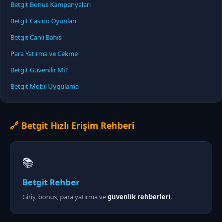
Betgit Bonus Kampanyaları
Betgit Casino Oyunları
Betgit Canlı Bahis
Para Yatırma ve Cekme
Betgit Güvenilir Mi?
Betgit Mobil Uygulama
🔗 Betgit Hızlı Erişim Rehberi
📚
Betgit Rehber
Giriş, bonus, para yatırma ve
guvenlik rehberleri
.