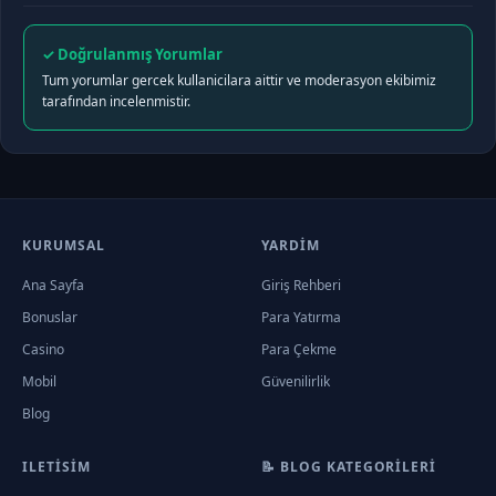
✓ Doğrulanmış Yorumlar
Tum yorumlar gercek kullanicilara aittir ve moderasyon ekibimiz
tarafından incelenmistir.
KURUMSAL
YARDIM
Ana Sayfa
Giriş Rehberi
Bonuslar
Para Yatırma
Casino
Para Çekme
Mobil
Güvenilirlik
Blog
ILETISIM
📝 BLOG KATEGORILERI