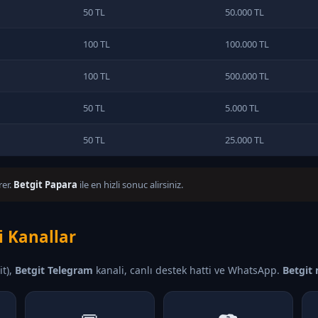
50 TL
50.000 TL
100 TL
100.000 TL
100 TL
500.000 TL
50 TL
5.000 TL
50 TL
25.000 TL
rer.
Betgit Papara
ile en hizli sonuc alirsiniz.
i Kanallar
t),
Betgit Telegram
kanali, canlı destek hatti ve WhatsApp.
Betgit 