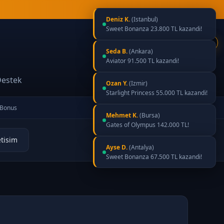
1993
kisi online
Destek
 Bonus
etisim