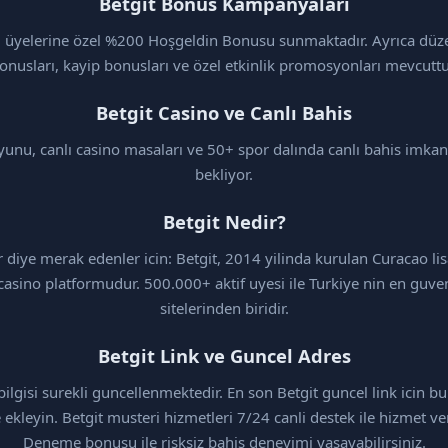
Betgit Bonus Kampanyaları
i üyelerine özel %200 Hoşgeldin Bonusu sunmaktadır. Ayrıca düze
onusları, kayip bonusları ve özel etkinlik promosyonları mevcuttu
Betgit Casino ve Canlı Bahis
unu, canlı casino masaları ve 50+ spor dalında canlı bahis imkanı 
bekliyor.
Betgit Nedir?
r diye merak edenler icin: Betgit, 2014 yilinda kurulan Curacao lis
casino platformudur. 500.000+ aktif uyesi ile Turkiye nin en guven
sitelerinden biridir.
Betgit Link ve Guncel Adres
 bilgisi surekli guncellenmektedir. En son Betgit guncel link icin bu
 ekleyin. Betgit musteri hizmetleri 7/24 canli destek ile hizmet v
Deneme bonusu ile risksiz bahis deneyimi yasayabilirsiniz.