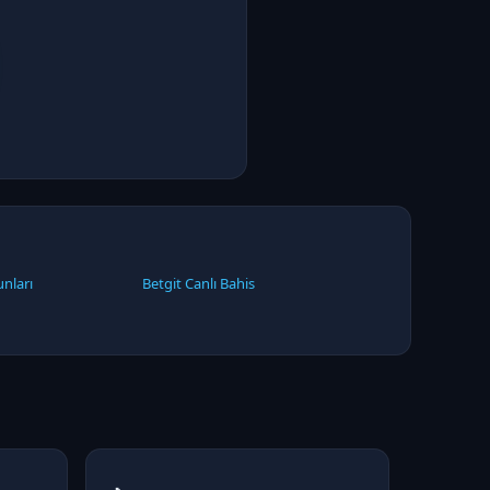
nları
Betgit Canlı Bahis