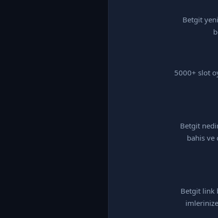
Betgit yen
b
5000+ slot oy
Betgit nedi
bahis ve 
Betgit link
imlerinize