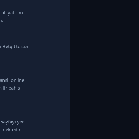
nli yatırım
r.
Betgit'te sizi
ansli online
ilir bahis
 sayfayi yer
ermektedir.