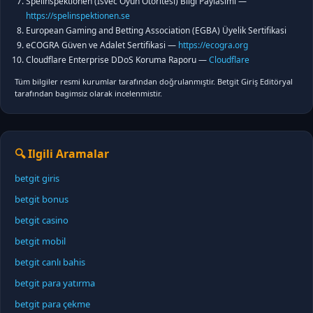
Spelinspektionen (Isvec Oyun Otoritesi) Bilgi Paylasimi —
https://spelinspektionen.se
European Gaming and Betting Association (EGBA) Üyelik Sertifikasi
eCOGRA Güven ve Adalet Sertifikasi —
https://ecogra.org
Cloudflare Enterprise DDoS Koruma Raporu —
Cloudflare
Tüm bilgiler resmi kurumlar tarafından doğrulanmıştir. Betgit Giriş Editöryal
tarafından bagimsiz olarak incelenmistir.
🔍 Ilgili Aramalar
betgit giris
betgit bonus
betgit casino
betgit mobil
betgit canlı bahis
betgit para yatırma
betgit para çekme