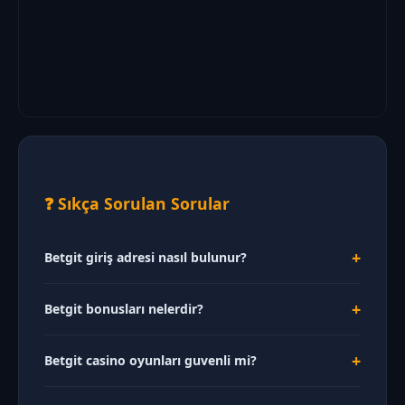
❓ Sıkça Sorulan Sorular
Betgit giriş adresi nasıl bulunur?
Betgit bonusları nelerdir?
Betgit casino oyunları guvenli mi?