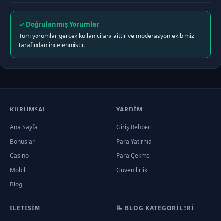
✓ Doğrulanmış Yorumlar
Tum yorumlar gercek kullanicilara aittir ve moderasyon ekibimiz
tarafından incelenmistir.
KURUMSAL
YARDIM
Ana Sayfa
Giriş Rehberi
Bonuslar
Para Yatırma
Casino
Para Çekme
Mobil
Güvenilirlik
Blog
ILETISIM
📝 BLOG KATEGORILERI