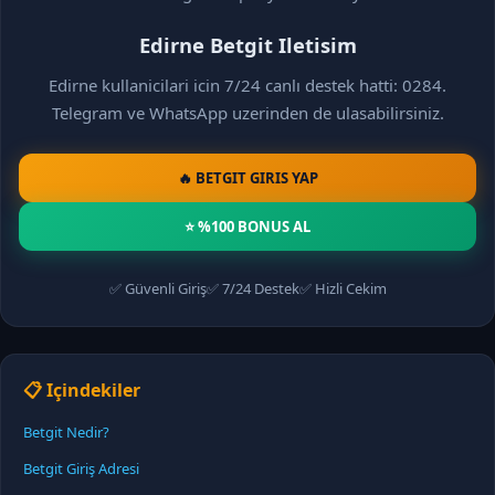
Edirne Betgit Iletisim
Edirne kullanicilari icin 7/24 canlı destek hatti: 0284.
Telegram ve WhatsApp uzerinden de ulasabilirsiniz.
🔥 BETGIT GIRIS YAP
⭐ %100 BONUS AL
✅ Güvenli Giriş
✅ 7/24 Destek
✅ Hizli Cekim
📋 Içindekiler
Betgit Nedir?
Betgit Giriş Adresi