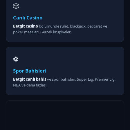
🎲
Canlı Casino
Betgit casino
bölümünde rulet, blackjack, baccarat ve
poker masaları. Gercek krupiyeler.
⚽
Spor Bahisleri
Betgit canlı bahis
ve spor bahisleri. Süper Lig, Premier Lig,
NBA ve daha fazlasi.