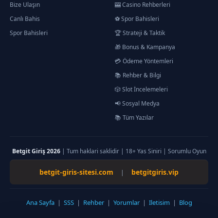
Bize Ulaşın
🎰 Casino Rehberleri
Canlı Bahis
⚽ Spor Bahisleri
Spor Bahisleri
🏆 Strateji & Taktik
🎁 Bonus & Kampanya
💳 Ödeme Yöntemleri
📚 Rehber & Bilgi
🎲 Slot İncelemeleri
📢 Sosyal Medya
📚 Tüm Yazılar
Betgit Giriş 2026
| Tum haklari saklidir | 18+ Yas Siniri | Sorumlu Oyun
betgit-giris-sitesi.com
betgitgiris.vip
|
Ana Sayfa
|
SSS
|
Rehber
|
Yorumlar
|
Iletisim
|
Blog