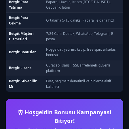
Betgit Para
Papara, Havale, Kripto (BTC/ETH/USDT),
Yatırma
Cepbank, Jeton
Betgit Para
Ortalama 5-15 dakika, Papara ile daha hizli
Çekme
Betgit Müşteri
7/24 Canlı Destek, WhatsApp, Telegram, E-
Hizmetleri
posta
Hoşgeldin, yatirim, kayip, free spin, arkadas
Betgit Bonuslar
bonusu
Curacao lisansli, SSL sifrelemeli, guvenli
Betgit Lisans
platform
Betgit Güvenilir
Evet, bagimsiz denetimli ve binlerce aktif
Mi
kullanici
⏰ Hoşgeldin Bonusu Kampanyasi
Bitiyor!