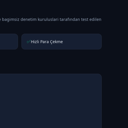
ve bagimsiz denetim kuruluslari tarafından test edilen
✅
Hizli Para Çekme