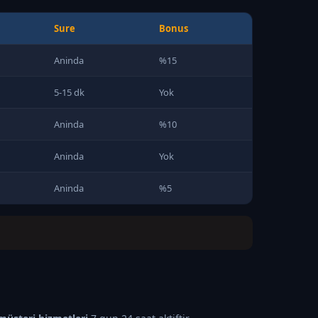
Sure
Bonus
Aninda
%15
5-15 dk
Yok
Aninda
%10
Aninda
Yok
Aninda
%5