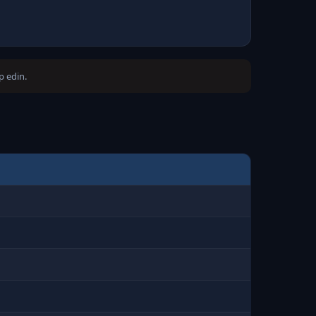
p edin.