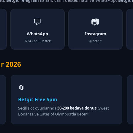
t),
Betgit Telegram
kanali, canlı destek hatti ve WhatsApp.
Betgit 
💬
📷
WhatsApp
Instagram
7/24 Canlı Destek
@betgit
r 2026
🔄
Betgit Free Spin
Secili slot oyunlarında
50-200 bedava donus
. Sweet
Bonanza ve Gates of Olympus'da gecerli.