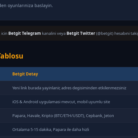
en oyunlarıniza baslayin.
 icin
Betgit Telegram
kanalini veya
Betgit Twitter
(@betgit) hesabıni taki
Tablosu
Betgit Detay
Yeni link burada yayinlanir, adres degisiminden etkilenmezsiniz
iOS & Android uygulamasi mevcut, mobil uyumlu site
Papara, Havale, Kripto (BTC/ETH/USDT), Cepbank, Jeton
Ortalama 5-15 dakika, Papara ile daha hizli