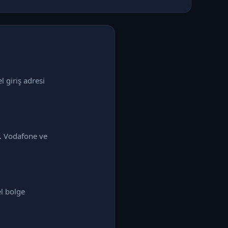
l giriş adresi
n. Vodafone ve
l bolge