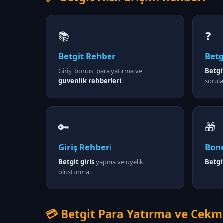
📚
❓
Betgit Rehber
Betg
Giriş, bonus, para yatırma ve
Betgi
guvenlik rehberleri
.
sorula
🔑
🎁
Giriş Rehberi
Bon
Betgit giris
yapma ve üyelik
Betgi
olusturma.
💳 Betgit Para Yatırma ve Cekm