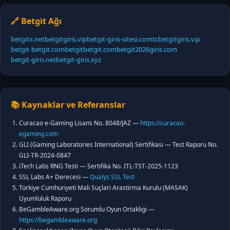
🔗 Betgit Ağı
betgitx.net
betgitgiris.vip
betgit-giris-sitesi.com
tr.betgitgiris.vip
betgit-betgit.com
betgitbetgit.com
betgit2026giris.com
betgit-giris.net
betgit-giris.xyz
📚 Kaynaklar ve Referanslar
Curacao e-Gaming Lisans No. 8048/JAZ —
https://curacao-
egaming.com
GLI (Gaming Laboratories International) Sertifikasi — Test Raporu No.
GLI-TR-2024-0847
iTech Labs RNG Testi — Sertifika No. ITL-TST-2025-1123
SSL Labs A+ Derecesi —
Qualys SSL Test
Türkiye Cumhuriyeti Mali Suçlari Arastirma Kurulu (MASAK)
Uyumluluk Raporu
BeGambleAware.org Sorumlu Oyun Ortakligi —
https://begambleaware.org