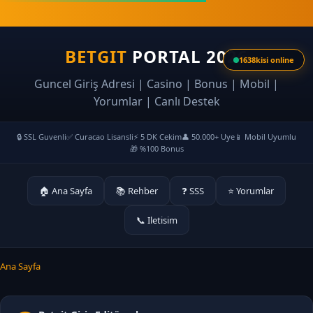
BETGIT
PORTAL 2026
1638
kisi online
Guncel Giriş Adresi | Casino | Bonus | Mobil |
Yorumlar | Canlı Destek
🔒 SSL Guvenli
✅ Curacao Lisansli
⚡ 5 DK Cekim
👤 50.000+ Uye
📱 Mobil Uyumlu
🎁 %100 Bonus
🏠 Ana Sayfa
📚 Rehber
❓ SSS
⭐ Yorumlar
📞 Iletisim
Ana Sayfa