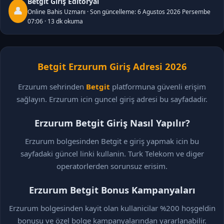
Betgit Giriş Editöryal
👤
Online Bahis Uzmanı · Son güncelleme: 6 Agustos 2026 Persembe
07:06 ·
13
dk okuma
Betgit Erzurum Giriş Adresi 2026
Erzurum sehrinden
Betgit
platformuna güvenli erişim
sağlayın. Erzurum icin guncel giriş adresi bu sayfadadir.
Erzurum Betgit Giriş Nasıl Yapılır?
Erzurum bolgesinden Betgit e giriş yapmak icin bu
sayfadaki güncel linki kullanin. Turk Telekom ve diger
operatorlerden sorunsuz erisim.
Erzurum Betgit Bonus Kampanyaları
Erzurum bolgesinden kayit olan kullanicilar %200 hoşgeldin
bonusu ve özel bolge kampanyalarından yararlanabilir.