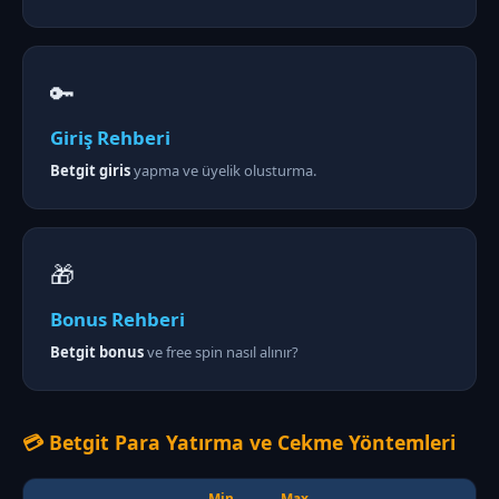
🔑
Giriş Rehberi
Betgit giris
yapma ve üyelik olusturma.
🎁
Bonus Rehberi
Betgit bonus
ve free spin nasıl alınır?
💳 Betgit Para Yatırma ve Cekme Yöntemleri
Min.
Max.