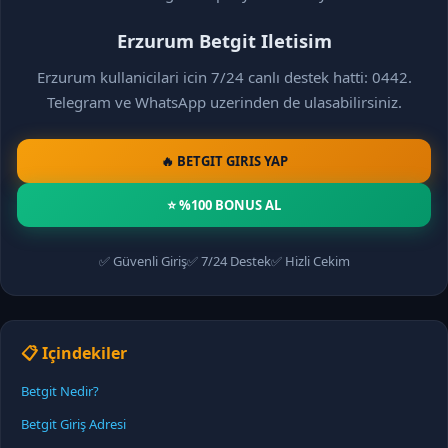
Erzurum Betgit Iletisim
Erzurum kullanicilari icin 7/24 canlı destek hatti: 0442.
Telegram ve WhatsApp uzerinden de ulasabilirsiniz.
🔥 BETGIT GIRIS YAP
⭐ %100 BONUS AL
✅ Güvenli Giriş
✅ 7/24 Destek
✅ Hizli Cekim
📋 Içindekiler
Betgit Nedir?
Betgit Giriş Adresi