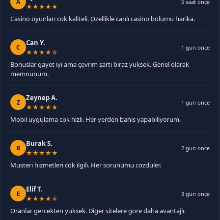
A
5 saat once
★★★★★
Casino oyunları cok kaliteli. Özellikle canlı casino bölümü harika.
Can Y.
C
1 gun once
★★★★☆
Bonuslar gayet iyi ama çevrim şartı biraz yuksek. Genel olarak
memnunum.
Zeynep A.
Z
1 gun once
★★★★★
Mobil uygulama cok hizli. Her yerden bahis yapabiliyorum.
Burak S.
B
2 gun once
★★★★★
Musteri hizmetleri cok ilgili. Her sorunumu cozduler.
Elif T.
E
3 gun once
★★★★☆
Oranlar gercekten yuksek. Diger sitelere gore daha avantajlı.