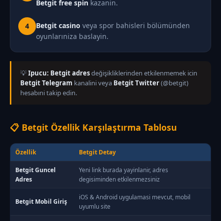
Betgit free spin
kazanin.
Betgit casino
veya spor bahisleri bölümünden
4
oyunlarıniza baslayin.
💡
Ipucu:
Betgit adres
değişikliklerinden etkilenmemek icin
Betgit Telegram
kanalini veya
Betgit Twitter
(@betgit)
hesabıni takip edin.
📋 Betgit Özellik Karşılaştırma Tablosu
Özellik
Betgit Detay
Betgit Guncel
Yeni link burada yayinlanir, adres
Adres
degisiminden etkilenmezsiniz
iOS & Android uygulamasi mevcut, mobil
Betgit Mobil Giriş
uyumlu site