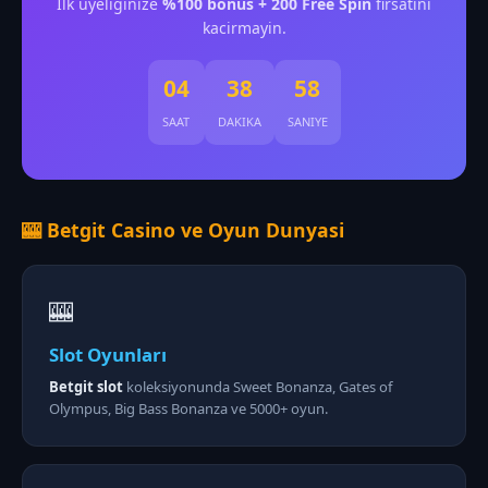
Ilk uyeliginize
%100 bonus + 200 Free Spin
firsatini
kacirmayin.
04
38
57
SAAT
DAKIKA
SANIYE
🎰 Betgit Casino ve Oyun Dunyasi
🎰
Slot Oyunları
Betgit slot
koleksiyonunda Sweet Bonanza, Gates of
Olympus, Big Bass Bonanza ve 5000+ oyun.