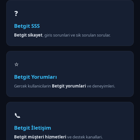
❓
Betgit SSS
Betgit sikayet
, giris sorunlari ve sik sorulan sorular.
⭐
Betgit Yorumları
Gercek kullanicilarin
Betgit yorumlari
ve deneyimleri.
📞
Betgit İletişim
Betgit müşteri hizmetleri
ve destek kanallari.