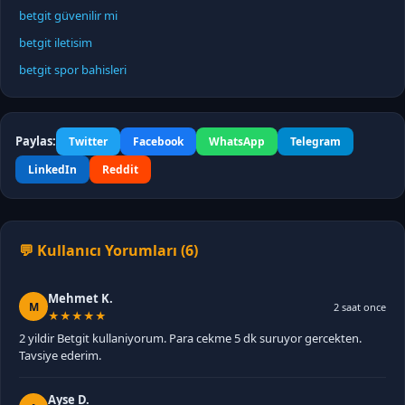
betgit güvenilir mi
betgit iletisim
betgit spor bahisleri
Paylas:
Twitter
Facebook
WhatsApp
Telegram
LinkedIn
Reddit
💬 Kullanıcı Yorumları (6)
Mehmet K.
M
2 saat once
★★★★★
2 yildir Betgit kullaniyorum. Para cekme 5 dk suruyor gercekten.
Tavsiye ederim.
Ayse D.