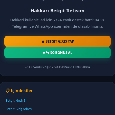
Hakkari Betgit Iletisim
Hakkari kullanicilari icin 7/24 canlı destek hatti: 0438.
Telegram ve WhatsApp uzerinden de ulasabilirsiniz.
🔥 BETGIT GIRIS YAP
⭐ %100 BONUS AL
✅ Güvenli Giriş
✅ 7/24 Destek
✅ Hizli Cekim
📋 Içindekiler
Betgit Nedir?
Betgit Giriş Adresi