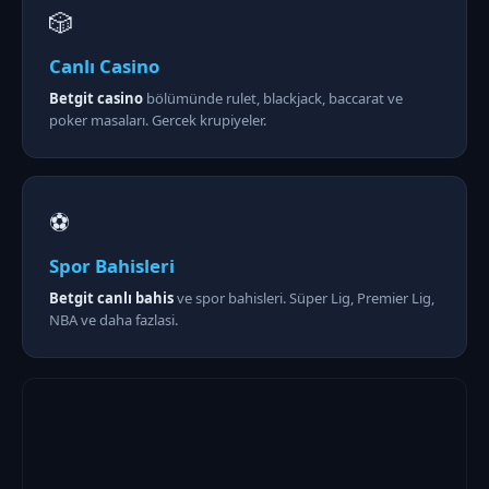
🎲
Canlı Casino
Betgit casino
bölümünde rulet, blackjack, baccarat ve
poker masaları. Gercek krupiyeler.
⚽
Spor Bahisleri
Betgit canlı bahis
ve spor bahisleri. Süper Lig, Premier Lig,
NBA ve daha fazlasi.