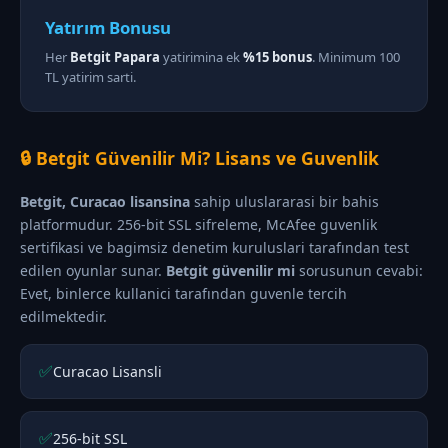
Yatırım Bonusu
Her
Betgit Papara
yatirimina ek
%15 bonus
. Minimum 100
TL yatirim sarti.
🔒 Betgit Güvenilir Mi? Lisans ve Guvenlik
Betgit, Curacao lisansina
sahip uluslararasi bir bahis
platformudur. 256-bit SSL sifreleme, McAfee guvenlik
sertifikasi ve bagimsiz denetim kuruluslari tarafından test
edilen oyunlar sunar.
Betgit güvenilir mi
sorusunun cevabi:
Evet, binlerce kullanici tarafından guvenle tercih
edilmektedir.
✅
Curacao Lisansli
✅
256-bit SSL