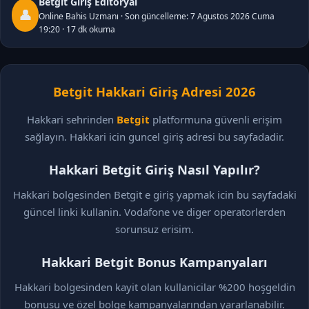
Betgit Giriş Editöryal
👤
Online Bahis Uzmanı · Son güncelleme: 7 Agustos 2026 Cuma
19:20 ·
17
dk okuma
Betgit Hakkari Giriş Adresi 2026
Hakkari sehrinden
Betgit
platformuna güvenli erişim
sağlayın. Hakkari icin guncel giriş adresi bu sayfadadir.
Hakkari Betgit Giriş Nasıl Yapılır?
Hakkari bolgesinden Betgit e giriş yapmak icin bu sayfadaki
güncel linki kullanin. Vodafone ve diger operatorlerden
sorunsuz erisim.
Hakkari Betgit Bonus Kampanyaları
Hakkari bolgesinden kayit olan kullanicilar %200 hoşgeldin
bonusu ve özel bolge kampanyalarından yararlanabilir.