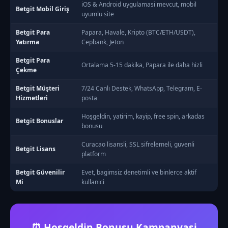
iOS & Android uygulamasi mevcut, mobil
Betgit Mobil Giriş
uyumlu site
Betgit Para
Papara, Havale, Kripto (BTC/ETH/USDT),
Yatırma
Cepbank, Jeton
Betgit Para
Ortalama 5-15 dakika, Papara ile daha hizli
Çekme
Betgit Müşteri
7/24 Canlı Destek, WhatsApp, Telegram, E-
Hizmetleri
posta
Hoşgeldin, yatirim, kayip, free spin, arkadas
Betgit Bonuslar
bonusu
Curacao lisansli, SSL sifrelemeli, guvenli
Betgit Lisans
platform
Betgit Güvenilir
Evet, bagimsiz denetimli ve binlerce aktif
Mi
kullanici
⏰ Hoşgeldin Bonusu Kampanyasi