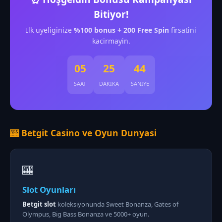
Bitiyor!
Ilk uyeliginize
%100 bonus + 200 Free Spin
firsatini
kacirmayin.
05
25
43
SAAT
DAKIKA
SANIYE
🎰 Betgit Casino ve Oyun Dunyasi
🎰
Slot Oyunları
Betgit slot
koleksiyonunda Sweet Bonanza, Gates of
Olympus, Big Bass Bonanza ve 5000+ oyun.