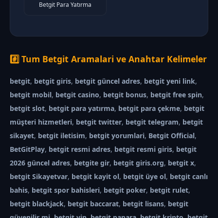
Betgit Para Yatırma
#️⃣ Tum Betgit Aramalari ve Anahtar Kelimeler
betgit
,
betgit giris
,
betgit güncel adres
,
betgit yeni link
,
betgit mobil
,
betgit casino
,
betgit bonus
,
betgit free spin
,
betgit slot
,
betgit para yatırma
,
betgit para çekme
,
betgit
müşteri hizmetleri
,
betgit twitter
,
betgit telegram
,
betgit
sikayet
,
betgit iletisim
,
betgit yorumlari
,
Betgit Official
,
BetGitPlay
,
betgit resmi adres
,
betgit resmi giris
,
betgit
2026 güncel adres
,
betgite gir
,
betgit giris.org
,
betgit x
,
betgit Sikayetvar
,
betgit kayit ol
,
betgit üye ol
,
betgit canlı
bahis
,
betgit spor bahisleri
,
betgit poker
,
betgit rulet
,
betgit blackjack
,
betgit baccarat
,
betgit lisans
,
betgit
güvenilir mi
,
betgit vip
,
betgit papara
,
betgit kripto
,
betgit