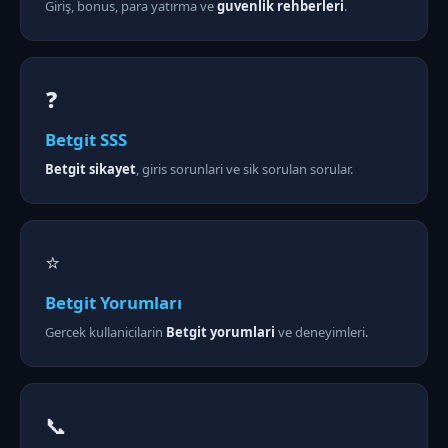
Giriş, bonus, para yatırma ve
guvenlik rehberleri
.
❓
Betgit SSS
Betgit sikayet
, giris sorunlari ve sik sorulan sorular.
⭐
Betgit Yorumları
Gercek kullanicilarin
Betgit yorumlari
ve deneyimleri.
📞