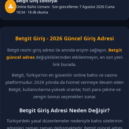
Betgit Giriş Editöryal
👤
Online Bahis Uzmanı · Son güncelleme: 7 Agustos 2026 Cuma
18:34 ·
18
dk okuma
Betgit Giriş - 2026 Güncel Giriş Adresi
Betgit resmi giriş adresi ile anında erişim sağlayın.
Betgit
güncel adres
değişikliklerinden etkilenmeyin, en son yeni
link burada.
Betgit, Türkiye'nin en güvenilir online bahis ve casino
platformudur. 2026 yılında da hizmet vermeye devam eden
Betgit, kullanıcılarına yüksek oranlar, hizli para çekme ve
zengin bonus seçenekleri sunar.
Betgit Giriş Adresi Neden Değişir?
Türkiye'deki yasal düzenlemeler nedeniyle bahis sitelerinin
adresleri zaman zaman değişmektedir. Betgit güncel adres