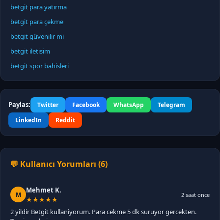
betgit para yatırma
betgit para çekme
betgit güvenilir mi
betgit iletisim
betgit spor bahisleri
Paylas:
Twitter
Facebook
WhatsApp
Telegram
LinkedIn
Reddit
💬 Kullanıcı Yorumları (6)
Mehmet K.
M
2 saat once
★★★★★
2 yildir Betgit kullaniyorum. Para cekme 5 dk suruyor gercekten.