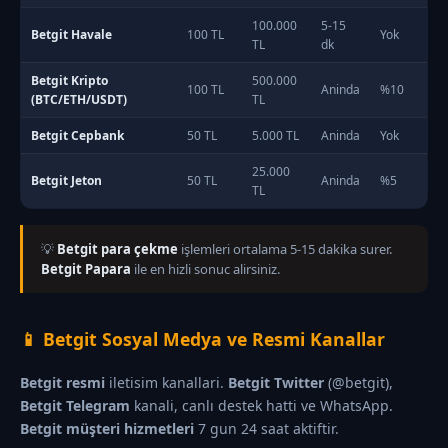
100.000
5-15
Betgit Havale
100 TL
Yok
TL
dk
Betgit Kripto
500.000
100 TL
Aninda
%10
(BTC/ETH/USDT)
TL
Betgit Cepbank
50 TL
5.000 TL
Aninda
Yok
25.000
Betgit Jeton
50 TL
Aninda
%5
TL
💡
Betgit para çekme
işlemleri ortalama 5-15 dakika surer.
Betgit Papara
ile en hizli sonuc alirsiniz.
📱 Betgit Sosyal Medya ve Resmi Kanallar
Betgit resmi
iletisim kanallari.
Betgit Twitter
(@betgit),
Betgit Telegram
kanali, canlı destek hatti ve WhatsApp.
Betgit müşteri hizmetleri
7 gun 24 saat aktiftir.