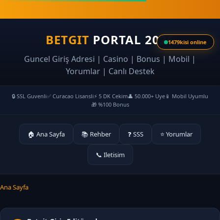
BETGIT
PORTAL 2026
1479
kisi online
Guncel Giriş Adresi | Casino | Bonus | Mobil |
Yorumlar | Canlı Destek
🔒 SSL Guvenli
✅ Curacao Lisansli
⚡ 5 DK Cekim
👤 50.000+ Uye
📱 Mobil Uyumlu
🎁 %100 Bonus
🏠 Ana Sayfa
📚 Rehber
❓ SSS
⭐ Yorumlar
📞 Iletisim
Ana Sayfa