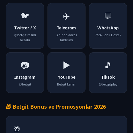
🐦
✈️
💬
Twitter / X
Telegram
WhatsApp
@betgit resmi
Aninda adres
7/24 Canlı Destek
hesabı
bildirimi
📷
▶️
🎵
Instagram
YouTube
TikTok
@betgit
Betgit kanali
@betgitplay
🎁 Betgit Bonus ve Promosyonlar 2026
🎁