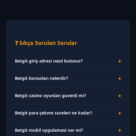
❓ Sıkça Sorulan Sorular
Betgit giriş adresi nasıl bulunur?
Betgit bonusları nelerdir?
Betgit casino oyunları guvenli mi?
Betgit para çekme sureleri ne kadar?
Betgit mobil uygulamasi var mi?