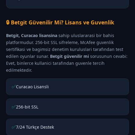
🔒 Betgit Güvenilir Mi? Lisans ve Guvenlik
Betgit, Curacao lisansina
sahip uluslararasi bir bahis
platformudur. 256-bit SSL sifreleme, McAfee guvenlik
sertifikasi ve bagimsiz denetim kuruluslari tarafından test
edilen oyunlar sunar.
Betgit güvenilir mi
sorusunun cevabi:
Evet, binlerce kullanici tarafından guvenle tercih
edilmektedir.
✅
Curacao Lisansli
✅
256-bit SSL
✅
7/24 Türkçe Destek