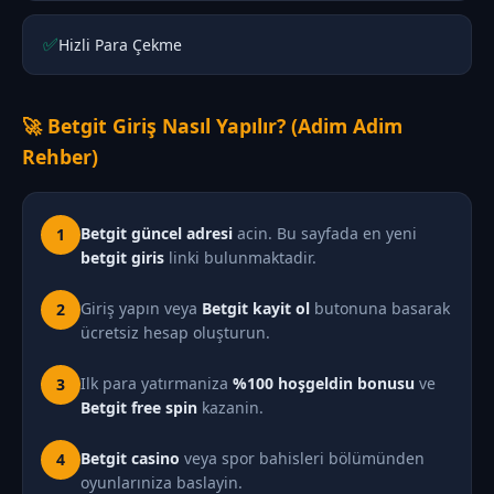
✅
Hizli Para Çekme
🚀 Betgit Giriş Nasıl Yapılır? (Adim Adim
Rehber)
Betgit güncel adresi
acin. Bu sayfada en yeni
1
betgit giris
linki bulunmaktadir.
Giriş yapın veya
Betgit kayit ol
butonuna basarak
2
ücretsiz hesap oluşturun.
Ilk para yatırmaniza
%100 hoşgeldin bonusu
ve
3
Betgit free spin
kazanin.
Betgit casino
veya spor bahisleri bölümünden
4
oyunlarıniza baslayin.