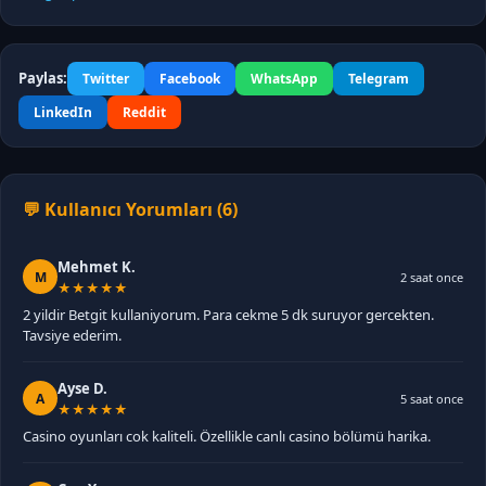
Paylas:
Twitter
Facebook
WhatsApp
Telegram
LinkedIn
Reddit
💬 Kullanıcı Yorumları (6)
Mehmet K.
M
2 saat once
★★★★★
2 yildir Betgit kullaniyorum. Para cekme 5 dk suruyor gercekten.
Tavsiye ederim.
Ayse D.
A
5 saat once
★★★★★
Casino oyunları cok kaliteli. Özellikle canlı casino bölümü harika.