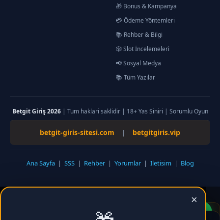
🎁 Bonus & Kampanya
💳 Ödeme Yöntemleri
📚 Rehber & Bilgi
🎲 Slot İncelemeleri
📢 Sosyal Medya
📚 Tüm Yazılar
Betgit Giriş 2026
| Tum haklari saklidir | 18+ Yas Siniri | Sorumlu Oyun
betgit-giris-sitesi.com
betgitgiris.vip
|
Ana Sayfa
|
SSS
|
Rehber
|
Yorumlar
|
Iletisim
|
Blog
×
📞