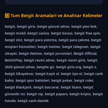
#️⃣ Tum Betgit Aramalari ve Anahtar Kelimeler
betgit
,
betgit giris
,
betgit güncel adres
,
betgit yeni link
,
betgit mobil
,
betgit casino
,
betgit bonus
,
betgit free spin
,
betgit slot
,
betgit para yatırma
,
betgit para çekme
,
betgit
müşteri hizmetleri
,
betgit twitter
,
betgit telegram
,
betgit
sikayet
,
betgit iletisim
,
betgit yorumlari
,
Betgit Official
,
BetGitPlay
,
betgit resmi adres
,
betgit resmi giris
,
betgit
2026 güncel adres
,
betgite gir
,
betgit giris.org
,
betgit x
,
betgit Sikayetvar
,
betgit kayit ol
,
betgit üye ol
,
betgit canlı
bahis
,
betgit spor bahisleri
,
betgit poker
,
betgit rulet
,
betgit blackjack
,
betgit baccarat
,
betgit lisans
,
betgit
güvenilir mi
,
betgit vip
,
betgit papara
,
betgit kripto
,
betgit
havale
,
betgit canlı destek