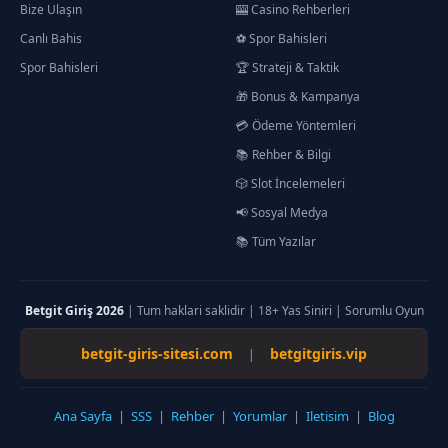
Bize Ulaşın
🎰 Casino Rehberleri
Canlı Bahis
⚽ Spor Bahisleri
Spor Bahisleri
🏆 Strateji & Taktik
🎁 Bonus & Kampanya
💳 Ödeme Yöntemleri
📚 Rehber & Bilgi
🎲 Slot İncelemeleri
📢 Sosyal Medya
📚 Tüm Yazılar
Betgit Giriş 2026
| Tum haklari saklidir | 18+ Yas Siniri | Sorumlu Oyun
betgit-giris-sitesi.com
betgitgiris.vip
|
Ana Sayfa
|
SSS
|
Rehber
|
Yorumlar
|
Iletisim
|
Blog