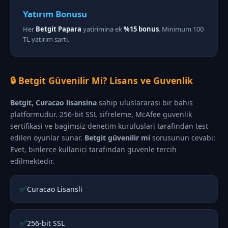
Yatırım Bonusu
Her
Betgit Papara
yatirimina ek
%15 bonus
. Minimum 100
TL yatirim sarti.
🔒 Betgit Güvenilir Mi? Lisans ve Guvenlik
Betgit, Curacao lisansina
sahip uluslararasi bir bahis
platformudur. 256-bit SSL sifreleme, McAfee guvenlik
sertifikasi ve bagimsiz denetim kuruluslari tarafından test
edilen oyunlar sunar.
Betgit güvenilir mi
sorusunun cevabi:
Evet, binlerce kullanici tarafından guvenle tercih
edilmektedir.
✅
Curacao Lisansli
✅
256-bit SSL