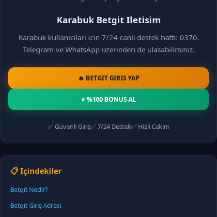
Karabuk Betgit Iletisim
Karabuk kullanicilari icin 7/24 canlı destek hatti: 0370.
Telegram ve WhatsApp uzerinden de ulasabilirsiniz.
🔥 BETGIT GIRIS YAP
⭐ %100 BONUS AL
✅ Güvenli Giriş
✅ 7/24 Destek
✅ Hizli Cekim
📋 Içindekiler
Betgit Nedir?
Betgit Giriş Adresi