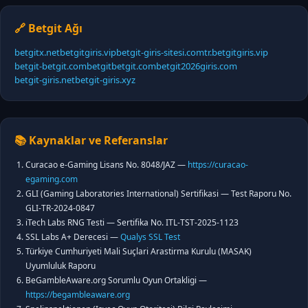
🔗 Betgit Ağı
betgitx.net
betgitgiris.vip
betgit-giris-sitesi.com
tr.betgitgiris.vip
betgit-betgit.com
betgitbetgit.com
betgit2026giris.com
betgit-giris.net
betgit-giris.xyz
📚 Kaynaklar ve Referanslar
Curacao e-Gaming Lisans No. 8048/JAZ —
https://curacao-
egaming.com
GLI (Gaming Laboratories International) Sertifikasi — Test Raporu No.
GLI-TR-2024-0847
iTech Labs RNG Testi — Sertifika No. ITL-TST-2025-1123
SSL Labs A+ Derecesi —
Qualys SSL Test
Türkiye Cumhuriyeti Mali Suçlari Arastirma Kurulu (MASAK)
Uyumluluk Raporu
BeGambleAware.org Sorumlu Oyun Ortakligi —
https://begambleaware.org