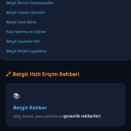
Betgit Bonus Kampanyaları
Betgit Casino Oyunları
Betgit Canlı Bahis
Para Yatırma ve Cekme
Betgit Güvenilir Mi?
Betgit Mobil Uygulama
🔗 Betgit Hızlı Erişim Rehberi
📚
Betgit Rehber
Giriş, bonus, para yatırma ve
guvenlik rehberleri
.