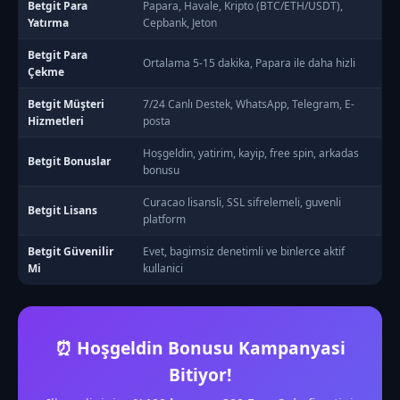
Betgit Para
Papara, Havale, Kripto (BTC/ETH/USDT),
Yatırma
Cepbank, Jeton
Betgit Para
Ortalama 5-15 dakika, Papara ile daha hizli
Çekme
Betgit Müşteri
7/24 Canlı Destek, WhatsApp, Telegram, E-
Hizmetleri
posta
Hoşgeldin, yatirim, kayip, free spin, arkadas
Betgit Bonuslar
bonusu
Curacao lisansli, SSL sifrelemeli, guvenli
Betgit Lisans
platform
Betgit Güvenilir
Evet, bagimsiz denetimli ve binlerce aktif
Mi
kullanici
⏰ Hoşgeldin Bonusu Kampanyasi
Bitiyor!