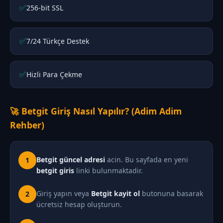
✅
256-bit SSL
✅
7/24 Türkçe Destek
✅
Hizli Para Çekme
🚀 Betgit Giriş Nasıl Yapılır? (Adim Adim
Rehber)
Betgit güncel adresi
acin. Bu sayfada en yeni
1
betgit giris
linki bulunmaktadir.
Giriş yapın veya
Betgit kayit ol
butonuna basarak
2
ücretsiz hesap oluşturun.