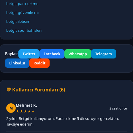
betgit para çekme
betgit güvenilir mi
betgit iletisim
betgit spor bahisleri
Paylas:
Twitter
Facebook
WhatsApp
Telegram
LinkedIn
Reddit
💬 Kullanıcı Yorumları (6)
Mehmet K.
M
2 saat once
★★★★★
2 yildir Betgit kullaniyorum. Para cekme 5 dk suruyor gercekten.
Tavsiye ederim.