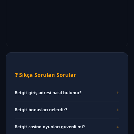
❓ Sıkça Sorulan Sorular
Betgit giriş adresi nasıl bulunur?
Betgit bonusları nelerdir?
Betgit casino oyunları guvenli mi?