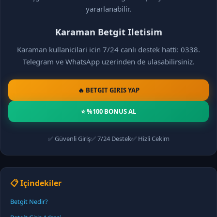
yararlanabilir.
Karaman Betgit Iletisim
Karaman kullanicilari icin 7/24 canlı destek hatti: 0338.
Telegram ve WhatsApp uzerinden de ulasabilirsiniz.
🔥 BETGIT GIRIS YAP
⭐ %100 BONUS AL
✅ Güvenli Giriş
✅ 7/24 Destek
✅ Hizli Cekim
📋 Içindekiler
Betgit Nedir?