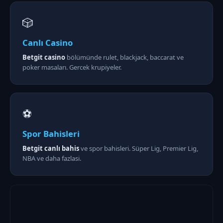
🎲
Canlı Casino
Betgit casino
bölümünde rulet, blackjack, baccarat ve
poker masaları. Gercek krupiyeler.
⚽
Spor Bahisleri
Betgit canlı bahis
ve spor bahisleri. Süper Lig, Premier Lig,
NBA ve daha fazlasi.