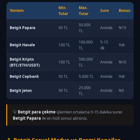
Min.
Max.
Yontem
Sure
Bonus
Tutar
Tutar
50.000
Betgit Papara
50 TL
Aninda
%15
TL
100.000
5-15
Betgit Havale
100 TL
Yok
TL
dk
Betgit Kripto
500.000
100 TL
Aninda
%10
(BTC/ETH/USDT)
TL
Betgit Cepbank
50 TL
5.000 TL
Aninda
Yok
25.000
Betgit Jeton
50 TL
Aninda
%5
TL
💡
Betgit para çekme
işlemleri ortalama 5-15 dakika surer.
Betgit Papara
ile en hizli sonuc alirsiniz.