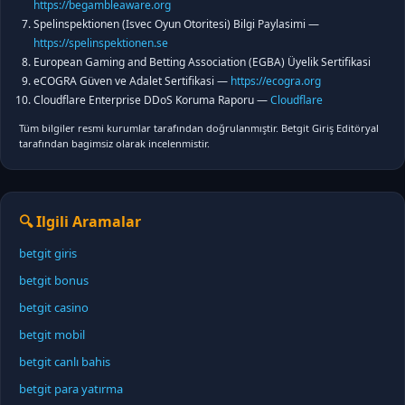
https://begambleaware.org
Spelinspektionen (Isvec Oyun Otoritesi) Bilgi Paylasimi —
https://spelinspektionen.se
European Gaming and Betting Association (EGBA) Üyelik Sertifikasi
eCOGRA Güven ve Adalet Sertifikasi —
https://ecogra.org
Cloudflare Enterprise DDoS Koruma Raporu —
Cloudflare
Tüm bilgiler resmi kurumlar tarafından doğrulanmıştir. Betgit Giriş Editöryal
tarafından bagimsiz olarak incelenmistir.
🔍 Ilgili Aramalar
betgit giris
betgit bonus
betgit casino
betgit mobil
betgit canlı bahis
betgit para yatırma