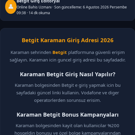
Betgit Giriş Editöryal
👤
Online Bahis Uzmanı · Son güncelleme: 6 Agustos 2026 Persembe
09:38 ·
14
dk okuma
Betgit Karaman Giriş Adresi 2026
Karaman sehrinden
Betgit
platformuna güvenli erişim
sağlayın. Karaman icin guncel giriş adresi bu sayfadadir.
Karaman Betgit Giriş Nasıl Yapılır?
Karaman bolgesinden Betgit e giriş yapmak icin bu
sayfadaki güncel linki kullanin. Vodafone ve diger
operatorlerden sorunsuz erisim.
Karaman Betgit Bonus Kampanyaları
Karaman bolgesinden kayit olan kullanicilar %200
hoşgeldin bonusu ve özel bolge kampanyalarından