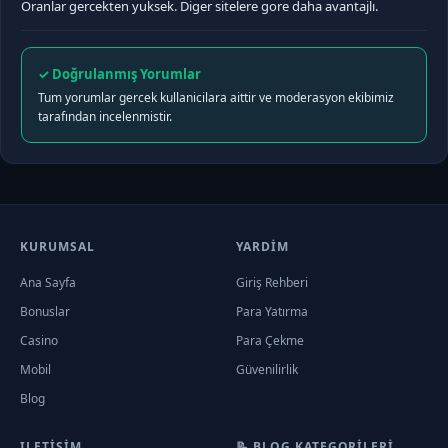
Oranlar gercekten yuksek. Diger sitelere gore daha avantajlı.
✓ Doğrulanmış Yorumlar
Tum yorumlar gercek kullanicilara aittir ve moderasyon ekibimiz
tarafından incelenmistir.
KURUMSAL
YARDIM
Ana Sayfa
Giriş Rehberi
Bonuslar
Para Yatırma
Casino
Para Çekme
Mobil
Güvenilirlik
Blog
ILETISIM
📝 BLOG KATEGORILERI