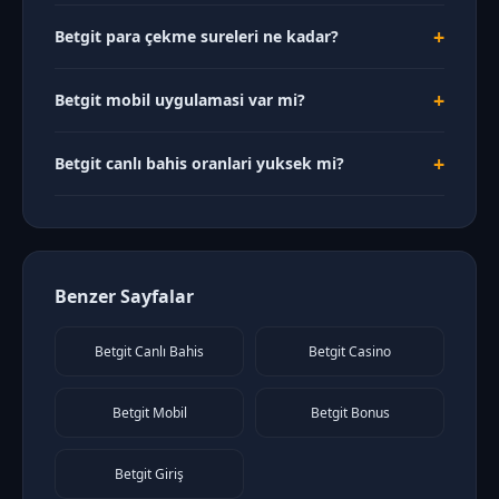
Betgit para çekme sureleri ne kadar?
Betgit mobil uygulamasi var mi?
Betgit canlı bahis oranlari yuksek mi?
Benzer Sayfalar
Betgit Canlı Bahis
Betgit Casino
Betgit Mobil
Betgit Bonus
Betgit Giriş