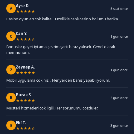
Ayse D.
A
5 saat once
★★★★★
Casino oyunları cok kaliteli. Özellikle canlı casino bölümü harika.
Can Y.
C
1 gun once
★★★★☆
Bonuslar gayet iyi ama çevrim şartı biraz yuksek. Genel olarak
memnunum.
Zeynep A.
Z
1 gun once
★★★★★
Mobil uygulama cok hizli. Her yerden bahis yapabiliyorum.
Burak S.
B
2 gun once
★★★★★
Musteri hizmetleri cok ilgili. Her sorunumu cozduler.
Elif T.
E
3 gun once
★★★★☆