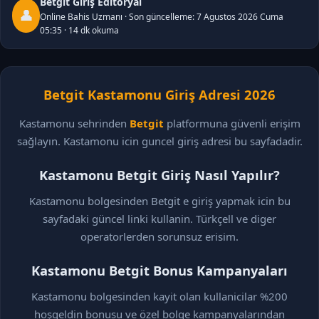
Betgit Giriş Editöryal
👤
Online Bahis Uzmanı · Son güncelleme: 7 Agustos 2026 Cuma
05:35 ·
14
dk okuma
Betgit Kastamonu Giriş Adresi 2026
Kastamonu sehrinden
Betgit
platformuna güvenli erişim
sağlayın. Kastamonu icin guncel giriş adresi bu sayfadadir.
Kastamonu Betgit Giriş Nasıl Yapılır?
Kastamonu bolgesinden Betgit e giriş yapmak icin bu
sayfadaki güncel linki kullanin. Türkçell ve diger
operatorlerden sorunsuz erisim.
Kastamonu Betgit Bonus Kampanyaları
Kastamonu bolgesinden kayit olan kullanicilar %200
hoşgeldin bonusu ve özel bolge kampanyalarından