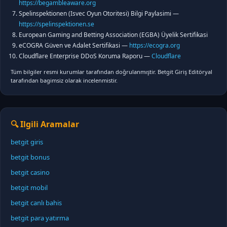
https://begambleaware.org
Spelinspektionen (Isvec Oyun Otoritesi) Bilgi Paylasimi —
https://spelinspektionen.se
European Gaming and Betting Association (EGBA) Üyelik Sertifikasi
eCOGRA Güven ve Adalet Sertifikasi —
https://ecogra.org
Cloudflare Enterprise DDoS Koruma Raporu —
Cloudflare
Tüm bilgiler resmi kurumlar tarafından doğrulanmıştir. Betgit Giriş Editöryal
tarafından bagimsiz olarak incelenmistir.
🔍 Ilgili Aramalar
betgit giris
betgit bonus
betgit casino
betgit mobil
betgit canlı bahis
betgit para yatırma