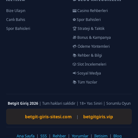
Bize Ulaşın
🎰 Casino Rehberleri
Canlı Bahis
⚽ Spor Bahisleri
Spor Bahisleri
🏆 Strateji & Taktik
🎁 Bonus & Kampanya
💳 Ödeme Yöntemleri
📚 Rehber & Bilgi
🎲 Slot İncelemeleri
📢 Sosyal Medya
📚 Tüm Yazılar
Betgit Giriş 2026
| Tum haklari saklidir | 18+ Yas Siniri | Sorumlu Oyun
betgit-giris-sitesi.com
betgitgiris.vip
|
Ana Sayfa
|
SSS
|
Rehber
|
Yorumlar
|
Iletisim
|
Blog