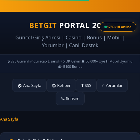
BETGIT
PORTAL 2026
1780
kisi online
Guncel Giriş Adresi | Casino | Bonus | Mobil |
Yorumlar | Canlı Destek
🔒 SSL Guvenli
✅ Curacao Lisansli
⚡ 5 DK Cekim
👤 50.000+ Uye
📱 Mobil Uyumlu
🎁 %100 Bonus
🏠 Ana Sayfa
📚 Rehber
❓ SSS
⭐ Yorumlar
📞 Iletisim
Ana Sayfa