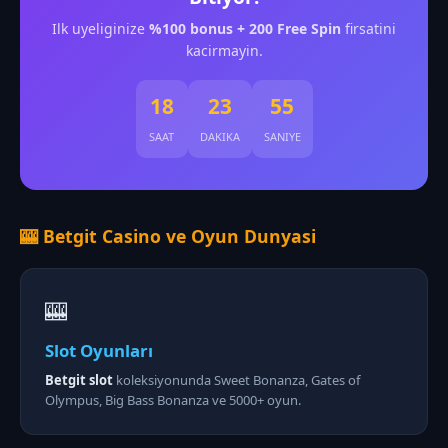
Ilk uyeliginize
%100 bonus + 200 Free Spin
firsatini
kacirmayin.
18
23
54
SAAT
DAKIKA
SANIYE
🎰 Betgit Casino ve Oyun Dunyasi
🎰
Slot Oyunları
Betgit slot
koleksiyonunda Sweet Bonanza, Gates of
Olympus, Big Bass Bonanza ve 5000+ oyun.