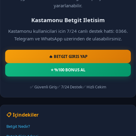
yararlanabilir.
Kastamonu Betgit Iletisim
Kastamonu kullanicilari icin 7/24 canlı destek hatti: 0366.
Telegram ve WhatsApp uzerinden de ulasabilirsiniz.
🔥 BETGIT GIRIS YAP
⭐ %100 BONUS AL
✅ Güvenli Giriş
✅ 7/24 Destek
✅ Hizli Cekim
📋 Içindekiler
Betgit Nedir?