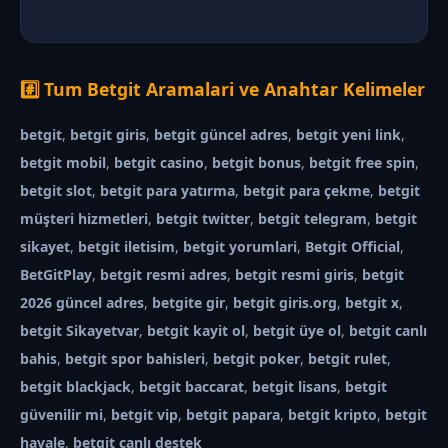
#️⃣ Tum Betgit Aramalari ve Anahtar Kelimeler
betgit
,
betgit giris
,
betgit güncel adres
,
betgit yeni link
,
betgit mobil
,
betgit casino
,
betgit bonus
,
betgit free spin
,
betgit slot
,
betgit para yatırma
,
betgit para çekme
,
betgit
müşteri hizmetleri
,
betgit twitter
,
betgit telegram
,
betgit
sikayet
,
betgit iletisim
,
betgit yorumlari
,
Betgit Official
,
BetGitPlay
,
betgit resmi adres
,
betgit resmi giris
,
betgit
2026 güncel adres
,
betgite gir
,
betgit giris.org
,
betgit x
,
betgit Sikayetvar
,
betgit kayit ol
,
betgit üye ol
,
betgit canlı
bahis
,
betgit spor bahisleri
,
betgit poker
,
betgit rulet
,
betgit blackjack
,
betgit baccarat
,
betgit lisans
,
betgit
güvenilir mi
,
betgit vip
,
betgit papara
,
betgit kripto
,
betgit
havale
,
betgit canlı destek