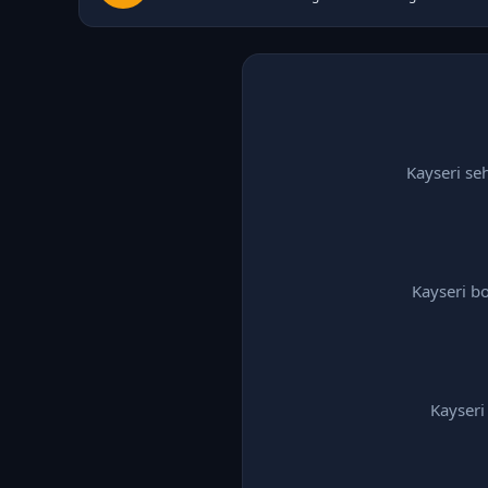
Kayseri se
Kayseri bo
Kayseri