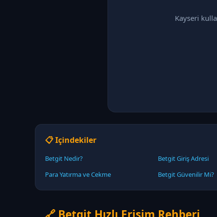
Kayseri kull
📋 Içindekiler
Betgit Nedir?
Betgit Giriş Adresi
Para Yatırma ve Cekme
Betgit Güvenilir Mi?
🔗 Betgit Hızlı Erişim Rehberi