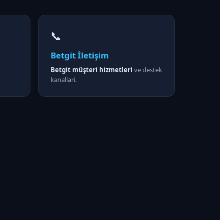
📞
Betgit İletişim
Betgit müşteri hizmetleri
ve destek
kanallari.