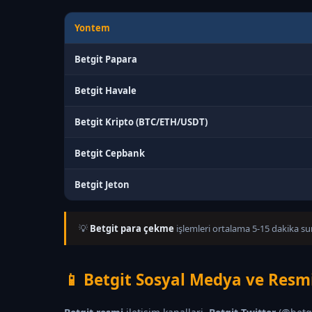
Yontem
Betgit Papara
Betgit Havale
Betgit Kripto (BTC/ETH/USDT)
Betgit Cepbank
Betgit Jeton
💡
Betgit para çekme
işlemleri ortalama 5-15 dakika su
📱 Betgit Sosyal Medya ve Resm