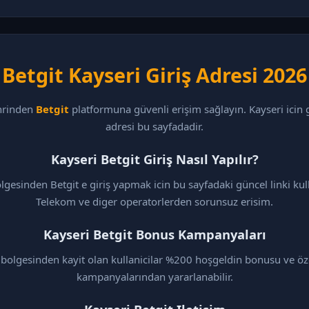
Betgit Kayseri Giriş Adresi 2026
hrinden
Betgit
platformuna güvenli erişim sağlayın. Kayseri icin g
adresi bu sayfadadir.
Kayseri Betgit Giriş Nasıl Yapılır?
lgesinden Betgit e giriş yapmak icin bu sayfadaki güncel linki kul
Telekom ve diger operatorlerden sorunsuz erisim.
Kayseri Betgit Bonus Kampanyaları
 bolgesinden kayit olan kullanicilar %200 hoşgeldin bonusu ve öz
kampanyalarından yararlanabilir.