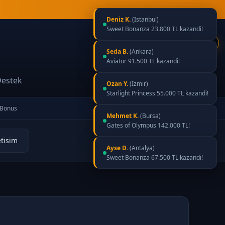
1900
kisi online
Destek
 Bonus
etisim