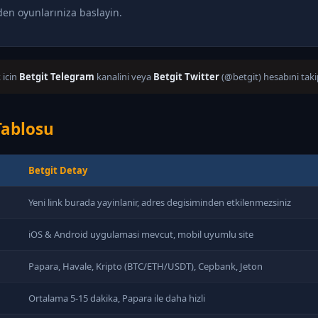
en oyunlarıniza baslayin.
 icin
Betgit Telegram
kanalini veya
Betgit Twitter
(@betgit) hesabıni taki
Tablosu
Betgit Detay
Yeni link burada yayinlanir, adres degisiminden etkilenmezsiniz
iOS & Android uygulamasi mevcut, mobil uyumlu site
Papara, Havale, Kripto (BTC/ETH/USDT), Cepbank, Jeton
Ortalama 5-15 dakika, Papara ile daha hizli