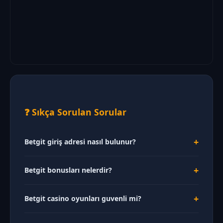
❓ Sıkça Sorulan Sorular
Betgit giriş adresi nasıl bulunur?
Betgit bonusları nelerdir?
Betgit casino oyunları guvenli mi?