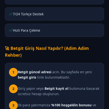
✅
7/24 Türkçe Destek
✅
Hizli Para Çekme
🚀 Betgit Giriş Nasıl Yapılır? (Adim Adim
Rehber)
Betgit güncel adresi
acin. Bu sayfada en yeni
1
betgit giris
linki bulunmaktadir.
Giriş yapın veya
Betgit kayit ol
butonuna basarak
2
ücretsiz hesap oluşturun.
Ilk para yatırmaniza
%100 hoşgeldin bonusu
ve
3