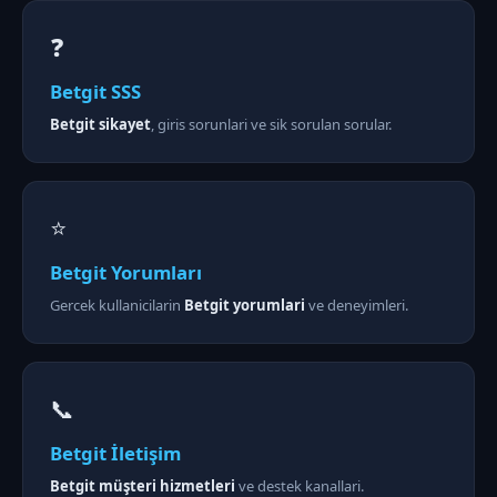
❓
Betgit SSS
Betgit sikayet
, giris sorunlari ve sik sorulan sorular.
⭐
Betgit Yorumları
Gercek kullanicilarin
Betgit yorumlari
ve deneyimleri.
📞
Betgit İletişim
Betgit müşteri hizmetleri
ve destek kanallari.