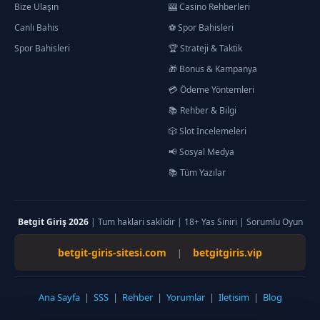
Bize Ulaşın
🎰 Casino Rehberleri
Canlı Bahis
⚽ Spor Bahisleri
Spor Bahisleri
🏆 Strateji & Taktik
🎁 Bonus & Kampanya
💳 Ödeme Yöntemleri
📚 Rehber & Bilgi
🎲 Slot İncelemeleri
📢 Sosyal Medya
📚 Tüm Yazılar
Betgit Giriş 2026
| Tum haklari saklidir | 18+ Yas Siniri | Sorumlu Oyun
betgit-giris-sitesi.com
betgitgiris.vip
|
Ana Sayfa
|
SSS
|
Rehber
|
Yorumlar
|
Iletisim
|
Blog