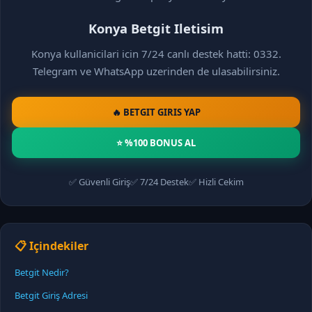
Konya Betgit Iletisim
Konya kullanicilari icin 7/24 canlı destek hatti: 0332.
Telegram ve WhatsApp uzerinden de ulasabilirsiniz.
🔥 BETGIT GIRIS YAP
⭐ %100 BONUS AL
✅ Güvenli Giriş
✅ 7/24 Destek
✅ Hizli Cekim
📋 Içindekiler
Betgit Nedir?
Betgit Giriş Adresi