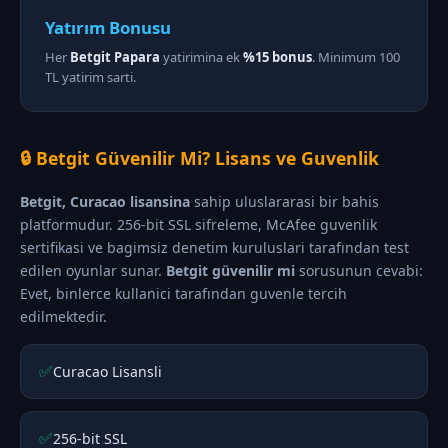
Yatırım Bonusu
Her
Betgit Papara
yatirimina ek
%15 bonus
. Minimum 100
TL yatirim sarti.
🔒 Betgit Güvenilir Mi? Lisans ve Guvenlik
Betgit, Curacao lisansina
sahip uluslararasi bir bahis
platformudur. 256-bit SSL sifreleme, McAfee guvenlik
sertifikasi ve bagimsiz denetim kuruluslari tarafından test
edilen oyunlar sunar.
Betgit güvenilir mi
sorusunun cevabi:
Evet, binlerce kullanici tarafından guvenle tercih
edilmektedir.
✅
Curacao Lisansli
✅
256-bit SSL