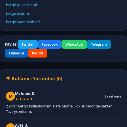
betgit güvenilir mi
betgit iletisim
betgit spor bahisleri
Paylas:
Twitter
Facebook
WhatsApp
Telegram
LinkedIn
Reddit
💬 Kullanıcı Yorumları (6)
Mehmet K.
M
2 saat once
★★★★★
2 yildir Betgit kullaniyorum. Para cekme 5 dk suruyor gercekten.
Tavsiye ederim.
Ayse D.