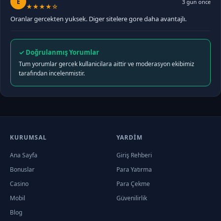
E
3 gun once
★★★★☆
Oranlar gercekten yuksek. Diger sitelere gore daha avantajlı.
✓ Doğrulanmış Yorumlar
Tum yorumlar gercek kullanicilara aittir ve moderasyon ekibimiz
tarafından incelenmistir.
KURUMSAL
YARDIM
Ana Sayfa
Giriş Rehberi
Bonuslar
Para Yatırma
Casino
Para Çekme
Mobil
Güvenilirlik
Blog