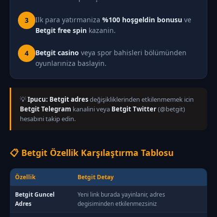
Ilk para yatırmaniza
%100 hoşgeldin bonusu
ve
3
Betgit free spin
kazanin.
Betgit casino
veya spor bahisleri bölümünden
4
oyunlarıniza baslayin.
💡
Ipucu:
Betgit adres
değişikliklerinden etkilenmemek icin
Betgit Telegram
kanalini veya
Betgit Twitter
(@betgit)
hesabıni takip edin.
📋 Betgit Özellik Karşılaştırma Tablosu
Özellik
Betgit Detay
Betgit Guncel
Yeni link burada yayinlanir, adres
Adres
degisiminden etkilenmezsiniz