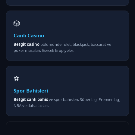
🎲
Canlı Casino
Betgit casino
bölümünde rulet, blackjack, baccarat ve
poker masaları. Gercek krupiyeler.
⚽
Spor Bahisleri
Betgit canlı bahis
ve spor bahisleri. Süper Lig, Premier Lig,
NBA ve daha fazlasi.