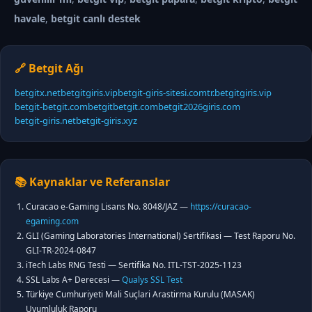
havale
,
betgit canlı destek
🔗 Betgit Ağı
betgitx.net
betgitgiris.vip
betgit-giris-sitesi.com
tr.betgitgiris.vip
betgit-betgit.com
betgitbetgit.com
betgit2026giris.com
betgit-giris.net
betgit-giris.xyz
📚 Kaynaklar ve Referanslar
Curacao e-Gaming Lisans No. 8048/JAZ —
https://curacao-
egaming.com
GLI (Gaming Laboratories International) Sertifikasi — Test Raporu No.
GLI-TR-2024-0847
iTech Labs RNG Testi — Sertifika No. ITL-TST-2025-1123
SSL Labs A+ Derecesi —
Qualys SSL Test
Türkiye Cumhuriyeti Mali Suçlari Arastirma Kurulu (MASAK)
Uyumluluk Raporu