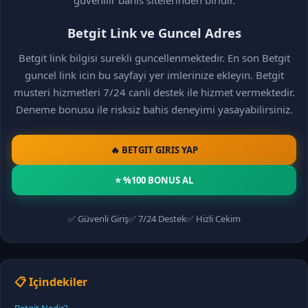
guvenilir bahis sitelerinden biridir.
Betgit Link ve Guncel Adres
Betgit link bilgisi surekli guncellenmektedir. En son Betgit
guncel link icin bu sayfayi yer imlerinize ekleyin. Betgit
musteri hizmetleri 7/24 canli destek ile hizmet vermektedir.
Deneme bonusu ile risksiz bahis deneyimi yasayabilirsiniz.
🔥 BETGIT GIRIS YAP
⭐ %100 BONUS AL
✅ Güvenli Giriş
✅ 7/24 Destek
✅ Hizli Cekim
📋 Içindekiler