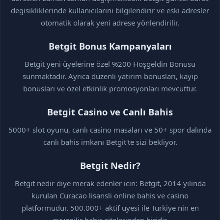
degisikliklerinde kullanıcılarını bilgilendirir ve eski adresler
otomatik olarak yeni adrese yönlendirilir.
Betgit Bonus Kampanyaları
Betgit yeni üyelerine özel %200 Hoşgeldin Bonusu
sunmaktadır. Ayrıca düzenli yatırım bonusları, kayip
bonusları ve özel etkinlik promosyonları mevcuttur.
Betgit Casino ve Canlı Bahis
5000+ slot oyunu, canlı casino masaları ve 50+ spor dalında
canlı bahis imkanı Betgit'te sizi bekliyor.
Betgit Nedir?
Betgit nedir diye merak edenler icin: Betgit, 2014 yilinda
kurulan Curacao lisansli online bahis ve casino
platformudur. 500.000+ aktif uyesi ile Turkiye nin en