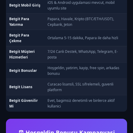
iOS & Android uygulamasi mevcut, mobil
Betgit Mobil Giriş
uyumlu site
Betgit Para
Papara, Havale, Kripto (BTC/ETH/USDT),
Yatırma
Cepbank, Jeton
Betgit Para
Ortalama 5-15 dakika, Papara ile daha hizli
Çekme
Betgit Müşteri
7/24 Canlı Destek, WhatsApp, Telegram, E-
Hizmetleri
posta
Hoşgeldin, yatirim, kayip, free spin, arkadas
Betgit Bonuslar
bonusu
Curacao lisansli, SSL sifrelemeli, guvenli
Betgit Lisans
platform
Betgit Güvenilir
Evet, bagimsiz denetimli ve binlerce aktif
Mi
kullanici
⏰ Hoşgeldin Bonusu Kampanyasi