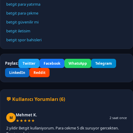
betgit para yatırma
betgit para çekme
betgit güvenilir mi
betgit iletisim
betgit spor bahisleri
Paylas:
Twitter
Facebook
WhatsApp
Telegram
LinkedIn
Reddit
💬 Kullanıcı Yorumları (6)
Mehmet K.
M
2 saat once
★★★★★
2 yildir Betgit kullaniyorum. Para cekme 5 dk suruyor gercekten.