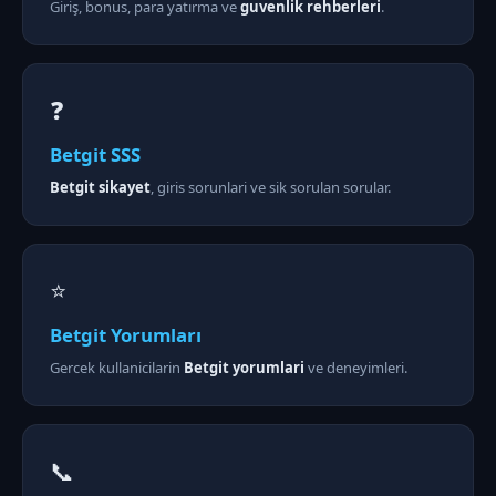
Giriş, bonus, para yatırma ve
guvenlik rehberleri
.
❓
Betgit SSS
Betgit sikayet
, giris sorunlari ve sik sorulan sorular.
⭐
Betgit Yorumları
Gercek kullanicilarin
Betgit yorumlari
ve deneyimleri.
📞