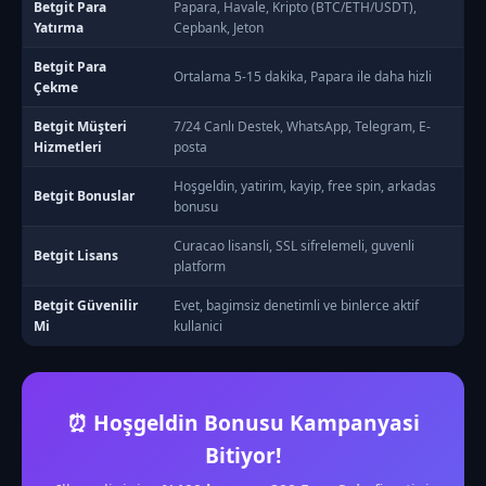
Betgit Para
Papara, Havale, Kripto (BTC/ETH/USDT),
Yatırma
Cepbank, Jeton
Betgit Para
Ortalama 5-15 dakika, Papara ile daha hizli
Çekme
Betgit Müşteri
7/24 Canlı Destek, WhatsApp, Telegram, E-
Hizmetleri
posta
Hoşgeldin, yatirim, kayip, free spin, arkadas
Betgit Bonuslar
bonusu
Curacao lisansli, SSL sifrelemeli, guvenli
Betgit Lisans
platform
Betgit Güvenilir
Evet, bagimsiz denetimli ve binlerce aktif
Mi
kullanici
⏰ Hoşgeldin Bonusu Kampanyasi
Bitiyor!