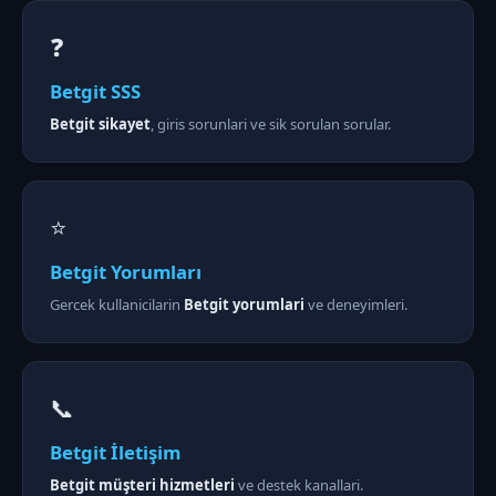
❓
Betgit SSS
Betgit sikayet
, giris sorunlari ve sik sorulan sorular.
⭐
Betgit Yorumları
Gercek kullanicilarin
Betgit yorumlari
ve deneyimleri.
📞
Betgit İletişim
Betgit müşteri hizmetleri
ve destek kanallari.