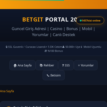
BETGIT
PORTAL 2026
1457
kisi online
Guncel Giriş Adresi | Casino | Bonus | Mobil |
Yorumlar | Canlı Destek
🔒 SSL Guvenli
✅ Curacao Lisansli
⚡ 5 DK Cekim
👤 50.000+ Uye
📱 Mobil Uyumlu
🎁 %100 Bonus
🏠 Ana Sayfa
📚 Rehber
❓ SSS
⭐ Yorumlar
📞 Iletisim
Ana Sayfa