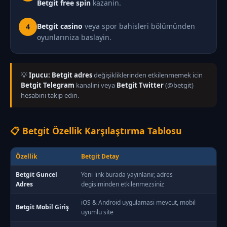
Betgit free spin
kazanin.
Betgit casino
veya spor bahisleri bölümünden
4
oyunlarıniza baslayin.
💡
Ipucu:
Betgit adres
değişikliklerinden etkilenmemek icin
Betgit Telegram
kanalini veya
Betgit Twitter
(@betgit)
hesabıni takip edin.
📋 Betgit Özellik Karşılaştırma Tablosu
Özellik
Betgit Detay
Betgit Guncel
Yeni link burada yayinlanir, adres
Adres
degisiminden etkilenmezsiniz
iOS & Android uygulamasi mevcut, mobil
Betgit Mobil Giriş
uyumlu site