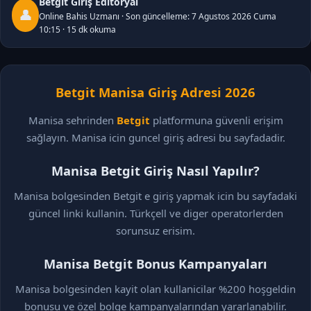
Betgit Giriş Editöryal
👤
Online Bahis Uzmanı · Son güncelleme: 7 Agustos 2026 Cuma
10:15 ·
15
dk okuma
Betgit Manisa Giriş Adresi 2026
Manisa sehrinden
Betgit
platformuna güvenli erişim
sağlayın. Manisa icin guncel giriş adresi bu sayfadadir.
Manisa Betgit Giriş Nasıl Yapılır?
Manisa bolgesinden Betgit e giriş yapmak icin bu sayfadaki
güncel linki kullanin. Türkçell ve diger operatorlerden
sorunsuz erisim.
Manisa Betgit Bonus Kampanyaları
Manisa bolgesinden kayit olan kullanicilar %200 hoşgeldin
bonusu ve özel bolge kampanyalarından yararlanabilir.