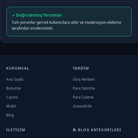
✓ Doğrulanmış Yorumlar
Tum yorumlar gercek kullanicilara aittir ve moderasyon ekibimiz
tarafından incelenmistir.
KURUMSAL
YARDIM
Ana Sayfa
Giriş Rehberi
Bonuslar
Para Yatırma
Casino
Para Çekme
Mobil
Güvenilirlik
Blog
ILETISIM
📝 BLOG KATEGORILERI