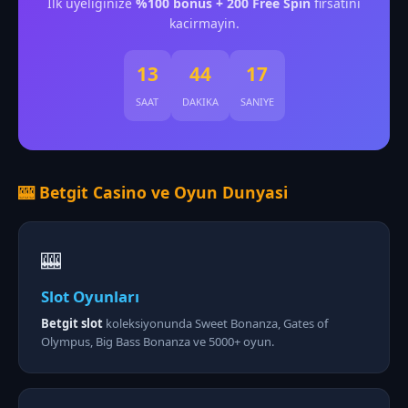
Ilk uyeliginize
%100 bonus + 200 Free Spin
firsatini
kacirmayin.
13
44
16
SAAT
DAKIKA
SANIYE
🎰 Betgit Casino ve Oyun Dunyasi
🎰
Slot Oyunları
Betgit slot
koleksiyonunda Sweet Bonanza, Gates of
Olympus, Big Bass Bonanza ve 5000+ oyun.