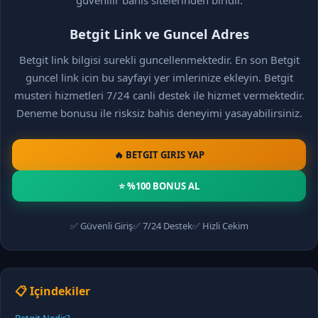
guvenilir bahis sitelerinden biridir.
Betgit Link ve Guncel Adres
Betgit link bilgisi surekli guncellenmektedir. En son Betgit
guncel link icin bu sayfayi yer imlerinize ekleyin. Betgit
musteri hizmetleri 7/24 canli destek ile hizmet vermektedir.
Deneme bonusu ile risksiz bahis deneyimi yasayabilirsiniz.
🔥 BETGIT GIRIS YAP
⭐ %100 BONUS AL
✅ Güvenli Giriş
✅ 7/24 Destek
✅ Hizli Cekim
📋 Içindekiler