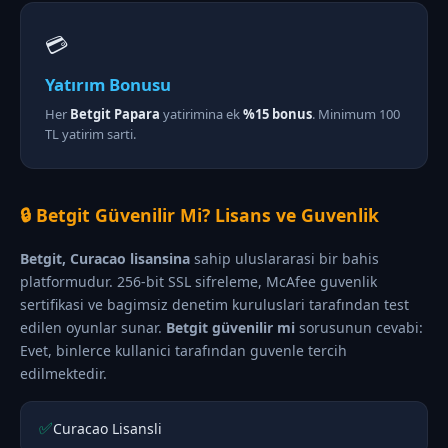
💳
Yatırım Bonusu
Her
Betgit Papara
yatirimina ek
%15 bonus
. Minimum 100
TL yatirim sarti.
🔒 Betgit Güvenilir Mi? Lisans ve Guvenlik
Betgit, Curacao lisansina
sahip uluslararasi bir bahis
platformudur. 256-bit SSL sifreleme, McAfee guvenlik
sertifikasi ve bagimsiz denetim kuruluslari tarafından test
edilen oyunlar sunar.
Betgit güvenilir mi
sorusunun cevabi:
Evet, binlerce kullanici tarafından guvenle tercih
edilmektedir.
✅
Curacao Lisansli