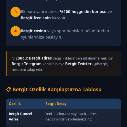
Ilk para yatırmaniza
%100 hoşgeldin bonusu
ve
3
Betgit free spin
kazanin.
Betgit casino
veya spor bahisleri bölümünden
4
oyunlarıniza baslayin.
💡
Ipucu:
Betgit adres
değişikliklerinden etkilenmemek icin
Betgit Telegram
kanalini veya
Betgit Twitter
(@betgit)
hesabıni takip edin.
📋 Betgit Özellik Karşılaştırma Tablosu
Özellik
Betgit Detay
Betgit Guncel
Yeni link burada yayinlanir, adres
Adres
degisiminden etkilenmezsiniz