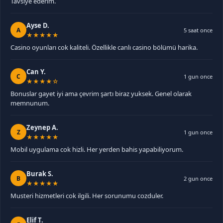
Tavsiye ederim.
Ayse D.
A
5 saat once
★★★★★
Casino oyunları cok kaliteli. Özellikle canlı casino bölümü harika.
Can Y.
C
1 gun once
★★★★☆
Bonuslar gayet iyi ama çevrim şartı biraz yuksek. Genel olarak
memnunum.
Zeynep A.
Z
1 gun once
★★★★★
Mobil uygulama cok hizli. Her yerden bahis yapabiliyorum.
Burak S.
B
2 gun once
★★★★★
Musteri hizmetleri cok ilgili. Her sorunumu cozduler.
Elif T.