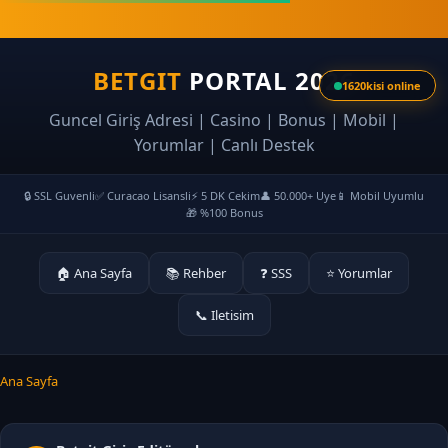
BETGIT
PORTAL 2026
1620
kisi online
Guncel Giriş Adresi | Casino | Bonus | Mobil |
Yorumlar | Canlı Destek
🔒 SSL Guvenli
✅ Curacao Lisansli
⚡ 5 DK Cekim
👤 50.000+ Uye
📱 Mobil Uyumlu
🎁 %100 Bonus
🏠 Ana Sayfa
📚 Rehber
❓ SSS
⭐ Yorumlar
📞 Iletisim
Ana Sayfa