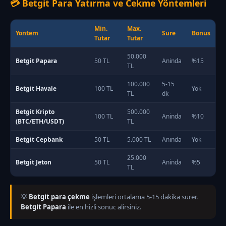
💳 Betgit Para Yatırma ve Cekme Yöntemleri
Min.
Max.
Yontem
Sure
Bonus
Tutar
Tutar
50.000
Betgit Papara
50 TL
Aninda
%15
TL
100.000
5-15
Betgit Havale
100 TL
Yok
TL
dk
Betgit Kripto
500.000
100 TL
Aninda
%10
(BTC/ETH/USDT)
TL
Betgit Cepbank
50 TL
5.000 TL
Aninda
Yok
25.000
Betgit Jeton
50 TL
Aninda
%5
TL
💡
Betgit para çekme
işlemleri ortalama 5-15 dakika surer.
Betgit Papara
ile en hizli sonuc alirsiniz.