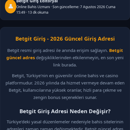
Betgit Giriş Editöryal
👤
Online Bahis Uzmanı · Son güncelleme: 7 Agustos 2026 Cuma
15:49 ·
13
dk okuma
Betgit Giriş - 2026 Güncel Giriş Adresi
Betgit resmi giriş adresi ile anında erişim sağlayın.
Betgit
güncel adres
değişikliklerinden etkilenmeyin, en son yeni
link burada.
Betgit, Türkiye'nin en güvenilir online bahis ve casino
platformudur. 2026 yılında da hizmet vermeye devam eden
Betgit, kullanıcılarına yüksek oranlar, hizli para çekme ve
zengin bonus seçenekleri sunar.
Betgit Giriş Adresi Neden Değişir?
Türkiye'deki yasal düzenlemeler nedeniyle bahis sitelerinin
adresleri zaman zaman değişmektedir. Betgit güncel adres