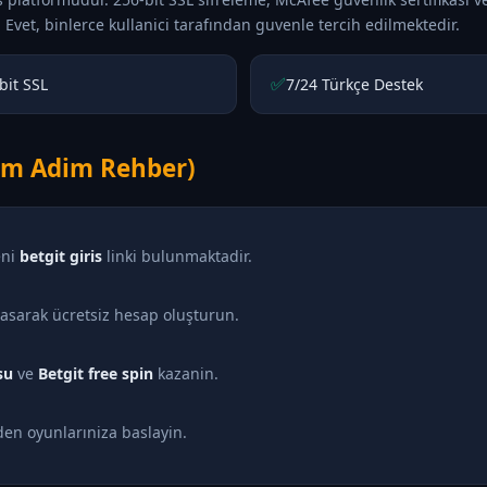
Evet, binlerce kullanici tarafından guvenle tercih edilmektedir.
✅
bit SSL
7/24 Türkçe Destek
Adim Adim Rehber)
eni
betgit giris
linki bulunmaktadir.
sarak ücretsiz hesap oluşturun.
su
ve
Betgit free spin
kazanin.
en oyunlarıniza baslayin.