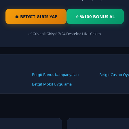
🔥 BETGIT GIRIS YAP
⭐ %100 BONUS AL
✅ Güvenli Giriş
✅ 7/24 Destek
✅ Hizli Cekim
Betgit Bonus Kampanyaları
Betgit Casino Oyu
Betgit Mobil Uygulama