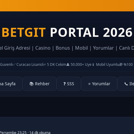
BETGIT
PORTAL 2026
l Giriş Adresi | Casino | Bonus | Mobil | Yorumlar | Canlı 
 Guvenli
✅ Curacao Lisansli
⚡ 5 DK Cekim
👤 50.000+ Uye
📱 Mobil Uyumlu
🎁 %100
na Sayfa
📚 Rehber
❓ SSS
⭐ Yorumlar
📞 Il
 Persembe 23:25 ·
14
dk okuma