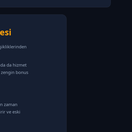
esi
ikliklerinden
ında da hizmet
e zengin bonus
man zaman
rir ve eski