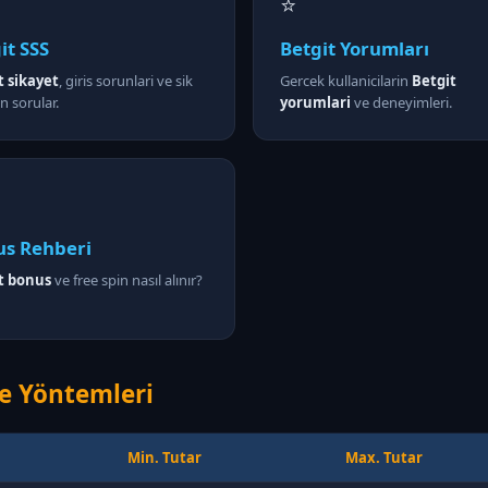
⭐
it SSS
Betgit Yorumları
t sikayet
, giris sorunlari ve sik
Gercek kullanicilarin
Betgit
n sorular.
yorumlari
ve deneyimleri.
us Rehberi
t bonus
ve free spin nasıl alınır?
e Yöntemleri
Min. Tutar
Max. Tutar