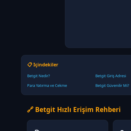
📋 Içindekiler
Betgit Nedir?
Betgit Giriş Adresi
Para Yatırma ve Cekme
Betgit Güvenilir Mi?
🔗 Betgit Hızlı Erişim Rehberi