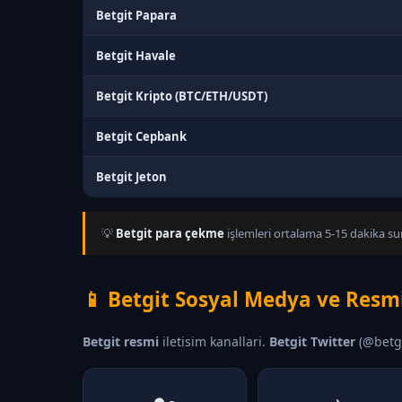
Betgit Papara
Betgit Havale
Betgit Kripto (BTC/ETH/USDT)
Betgit Cepbank
Betgit Jeton
💡
Betgit para çekme
işlemleri ortalama 5-15 dakika su
📱 Betgit Sosyal Medya ve Resm
Betgit resmi
iletisim kanallari.
Betgit Twitter
(@betgi