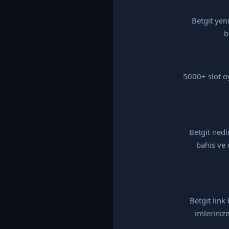
Betgit yen
b
5000+ slot oy
Betgit nedi
bahis ve 
Betgit link
imlerinize