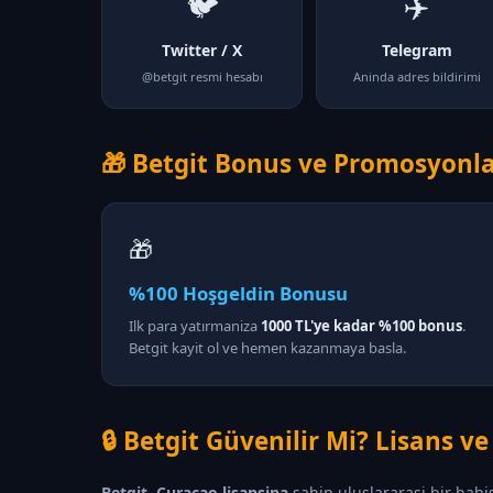
🐦
✈️
Twitter / X
Telegram
@betgit resmi hesabı
Aninda adres bildirimi
🎁 Betgit Bonus ve Promosyonla
🎁
%100 Hoşgeldin Bonusu
Ilk para yatırmaniza
1000 TL'ye kadar %100 bonus
.
Betgit kayit ol ve hemen kazanmaya basla.
🔒 Betgit Güvenilir Mi? Lisans v
Betgit, Curacao lisansina
sahip uluslararasi bir bahi