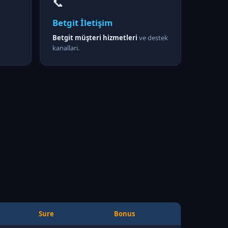
📞
Betgit İletişim
Betgit müşteri hizmetleri
ve destek
kanallari.
Sure
Bonus