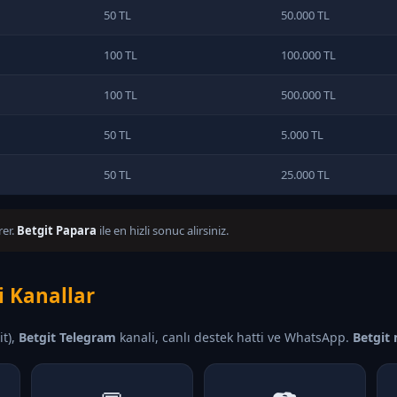
50 TL
50.000 TL
100 TL
100.000 TL
100 TL
500.000 TL
50 TL
5.000 TL
50 TL
25.000 TL
rer.
Betgit Papara
ile en hizli sonuc alirsiniz.
i Kanallar
t),
Betgit Telegram
kanali, canlı destek hatti ve WhatsApp.
Betgit 