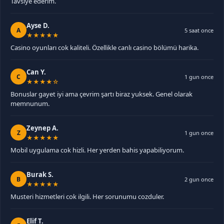
Tavsiye ederim.
Ayse D.
A
5 saat once
★★★★★
Casino oyunları cok kaliteli. Özellikle canlı casino bölümü harika.
Can Y.
C
1 gun once
★★★★☆
Bonuslar gayet iyi ama çevrim şartı biraz yuksek. Genel olarak
memnunum.
Zeynep A.
Z
1 gun once
★★★★★
Mobil uygulama cok hizli. Her yerden bahis yapabiliyorum.
Burak S.
B
2 gun once
★★★★★
Musteri hizmetleri cok ilgili. Her sorunumu cozduler.
Elif T.