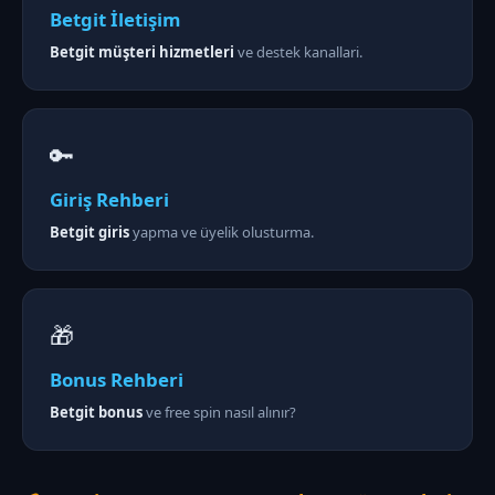
Betgit İletişim
Betgit müşteri hizmetleri
ve destek kanallari.
🔑
Giriş Rehberi
Betgit giris
yapma ve üyelik olusturma.
🎁
Bonus Rehberi
Betgit bonus
ve free spin nasıl alınır?