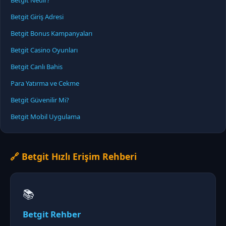
Betgit Nedir?
Betgit Giriş Adresi
Betgit Bonus Kampanyaları
Betgit Casino Oyunları
Betgit Canlı Bahis
Para Yatırma ve Cekme
Betgit Güvenilir Mi?
Betgit Mobil Uygulama
🔗 Betgit Hızlı Erişim Rehberi
📚
Betgit Rehber