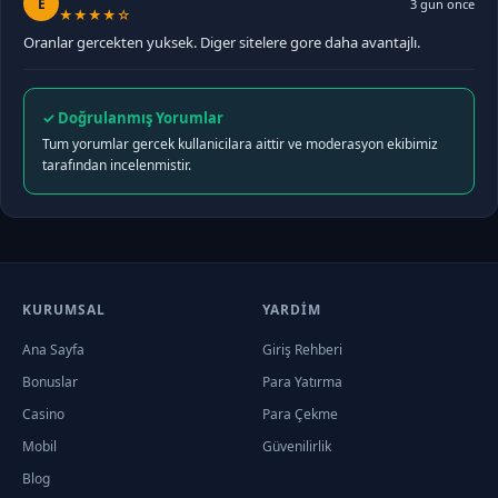
E
3 gun once
★★★★☆
Oranlar gercekten yuksek. Diger sitelere gore daha avantajlı.
✓ Doğrulanmış Yorumlar
Tum yorumlar gercek kullanicilara aittir ve moderasyon ekibimiz
tarafından incelenmistir.
KURUMSAL
YARDIM
Ana Sayfa
Giriş Rehberi
Bonuslar
Para Yatırma
Casino
Para Çekme
Mobil
Güvenilirlik
Blog