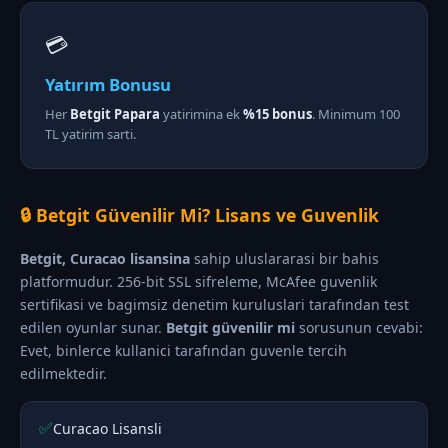
💳
Yatırım Bonusu
Her
Betgit Papara
yatirimina ek
%15 bonus
. Minimum 100
TL yatirim sarti.
🔒 Betgit Güvenilir Mi? Lisans ve Guvenlik
Betgit, Curacao lisansina
sahip uluslararasi bir bahis
platformudur. 256-bit SSL sifreleme, McAfee guvenlik
sertifikasi ve bagimsiz denetim kuruluslari tarafından test
edilen oyunlar sunar.
Betgit güvenilir mi
sorusunun cevabi:
Evet, binlerce kullanici tarafından guvenle tercih
edilmektedir.
✅
Curacao Lisansli