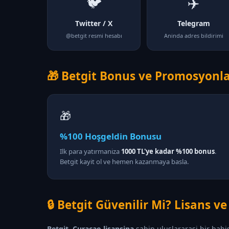
🐦
✈️
Twitter / X
Telegram
@betgit resmi hesabı
Aninda adres bildirimi
🎁 Betgit Bonus ve Promosyonla
🎁
%100 Hoşgeldin Bonusu
Ilk para yatırmaniza
1000 TL'ye kadar %100 bonus
.
Betgit kayit ol ve hemen kazanmaya basla.
🔒 Betgit Güvenilir Mi? Lisans v
Betgit, Curacao lisansina
sahip uluslararasi bir bahi