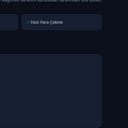
✅
Hizli Para Çekme