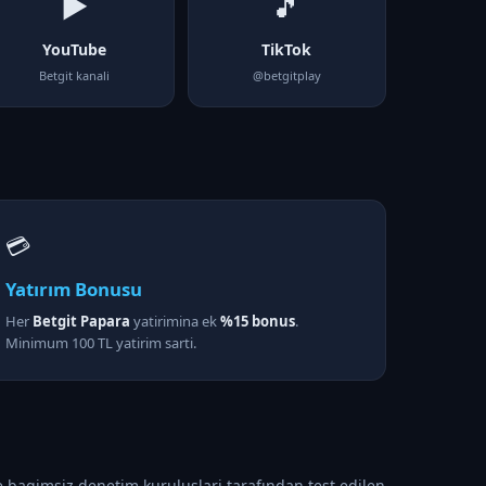
▶️
🎵
YouTube
TikTok
Betgit kanali
@betgitplay
💳
Yatırım Bonusu
Her
Betgit Papara
yatirimina ek
%15 bonus
.
Minimum 100 TL yatirim sarti.
ve bagimsiz denetim kuruluslari tarafından test edilen