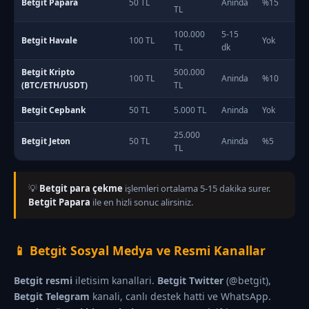
Betgit Papara
50 TL
Aninda
%15
TL
100.000
5-15
Betgit Havale
100 TL
Yok
TL
dk
Betgit Kripto
500.000
100 TL
Aninda
%10
(BTC/ETH/USDT)
TL
Betgit Cepbank
50 TL
5.000 TL
Aninda
Yok
25.000
Betgit Jeton
50 TL
Aninda
%5
TL
💡
Betgit para çekme
işlemleri ortalama 5-15 dakika surer.
Betgit Papara
ile en hizli sonuc alirsiniz.
📱 Betgit Sosyal Medya ve Resmi Kanallar
Betgit resmi
iletisim kanallari.
Betgit Twitter
(@betgit),
Betgit Telegram
kanali, canlı destek hatti ve WhatsApp.