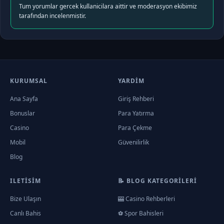
Tum yorumlar gercek kullanicilara aittir ve moderasyon ekibimiz
tarafından incelenmistir.
KURUMSAL
YARDIM
Ana Sayfa
Giriş Rehberi
Bonuslar
Para Yatırma
Casino
Para Çekme
Mobil
Güvenilirlik
Blog
ILETISIM
📝 BLOG KATEGORILERI
Bize Ulaşın
🎰 Casino Rehberleri
Canlı Bahis
⚽ Spor Bahisleri