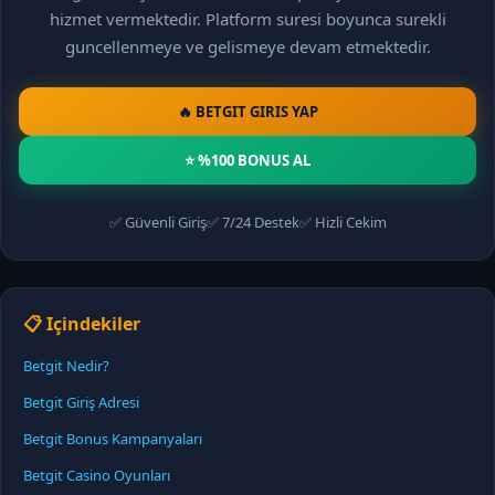
hizmet vermektedir. Platform suresi boyunca surekli
guncellenmeye ve gelismeye devam etmektedir.
🔥 BETGIT GIRIS YAP
⭐ %100 BONUS AL
✅ Güvenli Giriş
✅ 7/24 Destek
✅ Hizli Cekim
📋 Içindekiler
Betgit Nedir?
Betgit Giriş Adresi
Betgit Bonus Kampanyaları
Betgit Casino Oyunları