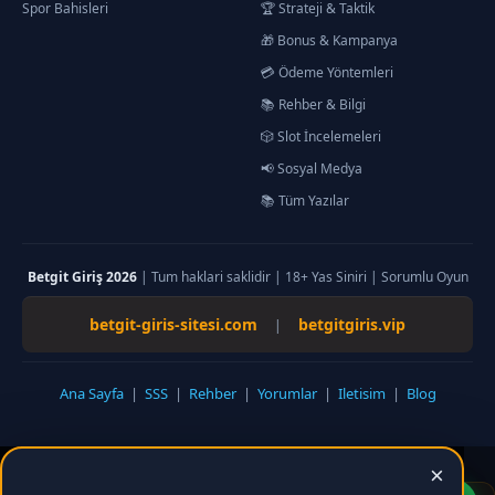
Spor Bahisleri
🏆 Strateji & Taktik
🎁 Bonus & Kampanya
💳 Ödeme Yöntemleri
📚 Rehber & Bilgi
🎲 Slot İncelemeleri
📢 Sosyal Medya
📚 Tüm Yazılar
Betgit Giriş 2026
| Tum haklari saklidir | 18+ Yas Siniri | Sorumlu Oyun
betgit-giris-sitesi.com
betgitgiris.vip
|
Ana Sayfa
|
SSS
|
Rehber
|
Yorumlar
|
Iletisim
|
Blog
×