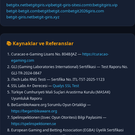
betgitx.net
betgitgiris.vip
betgit-giris-sitesi.com
tr.betgitgiris.vip
betgit-betgit.com
betgitbetgit.com
betgit2026giris.com
betgit-giris.net
betgit-giris.xyz
📚 Kaynaklar ve Referanslar
Curacao e-Gaming Lisans No. 8048/JAZ —
https://curacao-
egaming.com
GLI (Gaming Laboratories International) Sertifikasi — Test Raporu No.
GLI-TR-2024-0847
iTech Labs RNG Testi — Sertifika No. ITL-TST-2025-1123
SSL Labs A+ Derecesi —
Qualys SSL Test
Türkiye Cumhuriyeti Mali Suçlari Arastirma Kurulu (MASAK)
Uyumluluk Raporu
BeGambleAware.org Sorumlu Oyun Ortakligi —
https://begambleaware.org
Spelinspektionen (Isvec Oyun Otoritesi) Bilgi Paylasimi —
https://spelinspektionen.se
European Gaming and Betting Association (EGBA) Üyelik Sertifikasi