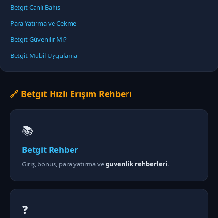
Betgit Canlı Bahis
Para Yatırma ve Cekme
Betgit Güvenilir Mi?
Betgit Mobil Uygulama
🔗 Betgit Hızlı Erişim Rehberi
📚
Betgit Rehber
Giriş, bonus, para yatırma ve
guvenlik rehberleri
.
❓