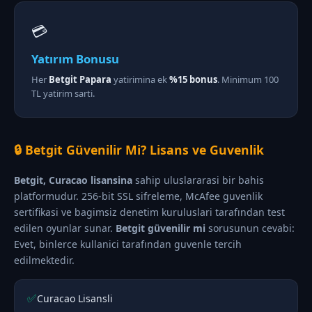
💳
Yatırım Bonusu
Her
Betgit Papara
yatirimina ek
%15 bonus
. Minimum 100
TL yatirim sarti.
🔒 Betgit Güvenilir Mi? Lisans ve Guvenlik
Betgit, Curacao lisansina
sahip uluslararasi bir bahis
platformudur. 256-bit SSL sifreleme, McAfee guvenlik
sertifikasi ve bagimsiz denetim kuruluslari tarafından test
edilen oyunlar sunar.
Betgit güvenilir mi
sorusunun cevabi:
Evet, binlerce kullanici tarafından guvenle tercih
edilmektedir.
✅
Curacao Lisansli