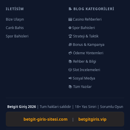
ILETISIM
📝 BLOG KATEGORILERI
Bize Ulaşın
🎰 Casino Rehberleri
Canlı Bahis
⚽ Spor Bahisleri
Spor Bahisleri
🏆 Strateji & Taktik
🎁 Bonus & Kampanya
💳 Ödeme Yöntemleri
📚 Rehber & Bilgi
🎲 Slot İncelemeleri
📢 Sosyal Medya
📚 Tüm Yazılar
Betgit Giriş 2026
| Tum haklari saklidir | 18+ Yas Siniri | Sorumlu Oyun
betgit-giris-sitesi.com
betgitgiris.vip
|