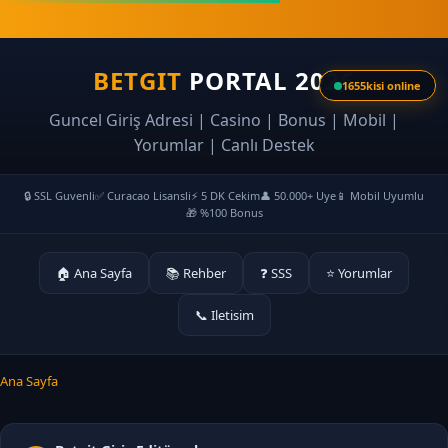
BETGIT
PORTAL 2026
1655
kisi online
Guncel Giriş Adresi | Casino | Bonus | Mobil |
Yorumlar | Canlı Destek
🔒 SSL Guvenli
✅ Curacao Lisansli
⚡ 5 DK Cekim
👤 50.000+ Uye
📱 Mobil Uyumlu
🎁 %100 Bonus
🏠 Ana Sayfa
📚 Rehber
❓ SSS
⭐ Yorumlar
📞 Iletisim
Ana Sayfa