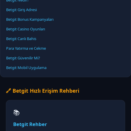
Betgit Nedir?
Betgit Giriş Adresi
Betgit Bonus Kampanyaları
Betgit Casino Oyunları
Betgit Canlı Bahis
Para Yatırma ve Cekme
Betgit Güvenilir Mi?
Betgit Mobil Uygulama
🔗 Betgit Hızlı Erişim Rehberi
📚
Betgit Rehber