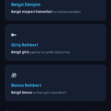
Betgit İletişim
Betgit müşteri hizmetleri
ve destek kanallari.
🔑
Giriş Rehberi
Betgit giris
yapma ve üyelik olusturma.
🎁
Bonus Rehberi
Betgit bonus
ve free spin nasıl alınır?