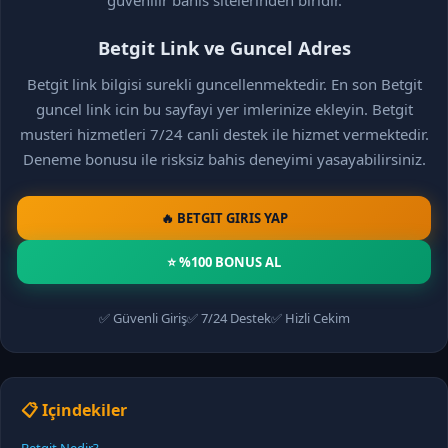
guvenilir bahis sitelerinden biridir.
Betgit Link ve Guncel Adres
Betgit link bilgisi surekli guncellenmektedir. En son Betgit
guncel link icin bu sayfayi yer imlerinize ekleyin. Betgit
musteri hizmetleri 7/24 canli destek ile hizmet vermektedir.
Deneme bonusu ile risksiz bahis deneyimi yasayabilirsiniz.
🔥 BETGIT GIRIS YAP
⭐ %100 BONUS AL
✅ Güvenli Giriş
✅ 7/24 Destek
✅ Hizli Cekim
📋 Içindekiler