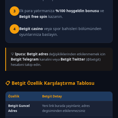
Ilk para yatırmaniza
%100 hoşgeldin bonusu
ve
3
Betgit free spin
kazanin.
Betgit casino
veya spor bahisleri bölümünden
4
oyunlarıniza baslayin.
💡
Ipucu:
Betgit adres
değişikliklerinden etkilenmemek icin
Betgit Telegram
kanalini veya
Betgit Twitter
(@betgit)
hesabıni takip edin.
📋 Betgit Özellik Karşılaştırma Tablosu
Özellik
Betgit Detay
Betgit Guncel
Yeni link burada yayinlanir, adres
Adres
degisiminden etkilenmezsiniz