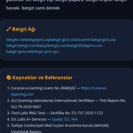
havale
,
betgit canlı destek
🔗 Betgit Ağı
betgitx.net
betgitgiris.vip
betgit-giris-sitesi.com
tr.betgitgiris.vip
betgit-betgit.com
betgitbetgit.com
betgit2026giris.com
betgit-giris.net
betgit-giris.xyz
📚 Kaynaklar ve Referanslar
Curacao e-Gaming Lisans No. 8048/JAZ —
https://curacao-
egaming.com
GLI (Gaming Laboratories International) Sertifikasi — Test Raporu No.
GLI-TR-2024-0847
iTech Labs RNG Testi — Sertifika No. ITL-TST-2025-1123
SSL Labs A+ Derecesi —
Qualys SSL Test
Türkiye Cumhuriyeti Mali Suçlari Arastirma Kurulu (MASAK)
Uyumluluk Raporu