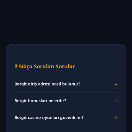
❓ Sıkça Sorulan Sorular
Betgit giriş adresi nasıl bulunur?
Betgit bonusları nelerdir?
Betgit casino oyunları guvenli mi?