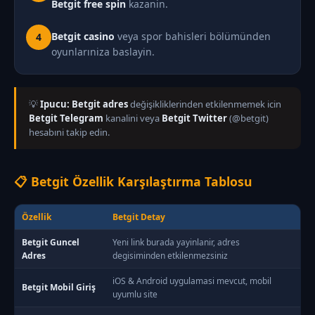
Betgit free spin
kazanin.
Betgit casino
veya spor bahisleri bölümünden
4
oyunlarıniza baslayin.
💡
Ipucu:
Betgit adres
değişikliklerinden etkilenmemek icin
Betgit Telegram
kanalini veya
Betgit Twitter
(@betgit)
hesabıni takip edin.
📋 Betgit Özellik Karşılaştırma Tablosu
Özellik
Betgit Detay
Betgit Guncel
Yeni link burada yayinlanir, adres
Adres
degisiminden etkilenmezsiniz
iOS & Android uygulamasi mevcut, mobil
Betgit Mobil Giriş
uyumlu site