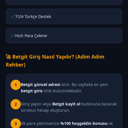
✅
7/24 Türkçe Destek
✅
Hizli Para Çekme
🚀 Betgit Giriş Nasıl Yapılır? (Adim Adim
Rehber)
Betgit güncel adresi
acin. Bu sayfada en yeni
1
betgit giris
linki bulunmaktadir.
Giriş yapın veya
Betgit kayit ol
butonuna basarak
2
ücretsiz hesap oluşturun.
Ilk para yatırmaniza
%100 hoşgeldin bonusu
ve
3