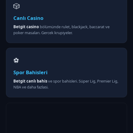
🎲
Canlı Casino
Betgit casino
bölümünde rulet, blackjack, baccarat ve
poker masaları. Gercek krupiyeler.
⚽
Spor Bahisleri
Betgit canlı bahis
ve spor bahisleri. Süper Lig, Premier Lig,
NBA ve daha fazlasi.