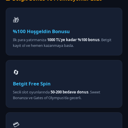
🎁
%100 Hoşgeldin Bonusu
Ilk para yatırmaniza
1000 TL'ye kadar %100 bonus
. Betgit
kayit ol ve hemen kazanmaya basla.
🔄
Betgit Free Spin
Secili slot oyunlarında
50-200 bedava donus
. Sweet
Bonanza ve Gates of Olympus'da gecerli.
💳