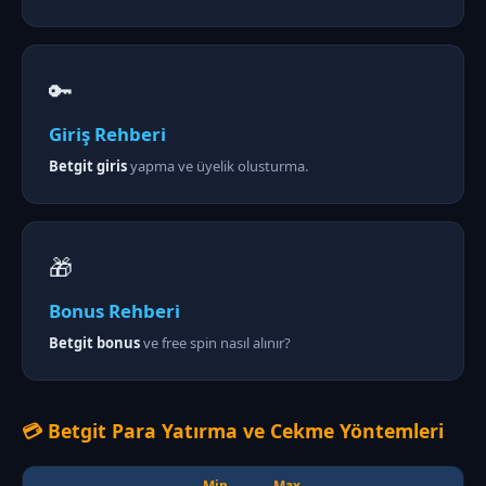
🔑
Giriş Rehberi
Betgit giris
yapma ve üyelik olusturma.
🎁
Bonus Rehberi
Betgit bonus
ve free spin nasıl alınır?
💳 Betgit Para Yatırma ve Cekme Yöntemleri
Min.
Max.