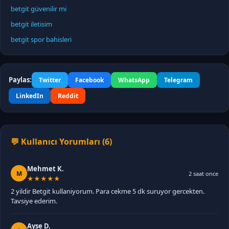
betgit güvenilir mi
betgit iletisim
betgit spor bahisleri
Paylas:
Twitter
Facebook
WhatsApp
Telegram
LinkedIn
Reddit
💬 Kullanıcı Yorumları (6)
Mehmet K.
M
2 saat once
★★★★★
2 yildir Betgit kullaniyorum. Para cekme 5 dk suruyor gercekten.
Tavsiye ederim.
Ayse D.