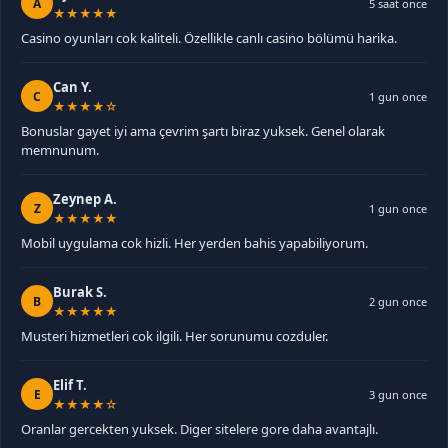
A
5 saat once
★★★★★
Casino oyunları cok kaliteli. Özellikle canlı casino bölümü harika.
Can Y.
C
1 gun once
★★★★☆
Bonuslar gayet iyi ama çevrim şartı biraz yuksek. Genel olarak
memnunum.
Zeynep A.
Z
1 gun once
★★★★★
Mobil uygulama cok hizli. Her yerden bahis yapabiliyorum.
Burak S.
B
2 gun once
★★★★★
Musteri hizmetleri cok ilgili. Her sorunumu cozduler.
Elif T.
E
3 gun once
★★★★☆
Oranlar gercekten yuksek. Diger sitelere gore daha avantajlı.