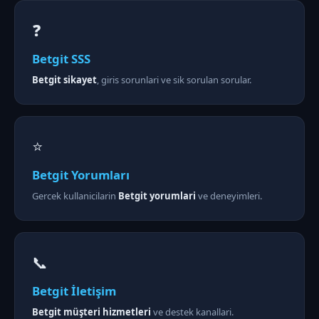
❓
Betgit SSS
Betgit sikayet
, giris sorunlari ve sik sorulan sorular.
⭐
Betgit Yorumları
Gercek kullanicilarin
Betgit yorumlari
ve deneyimleri.
📞
Betgit İletişim
Betgit müşteri hizmetleri
ve destek kanallari.