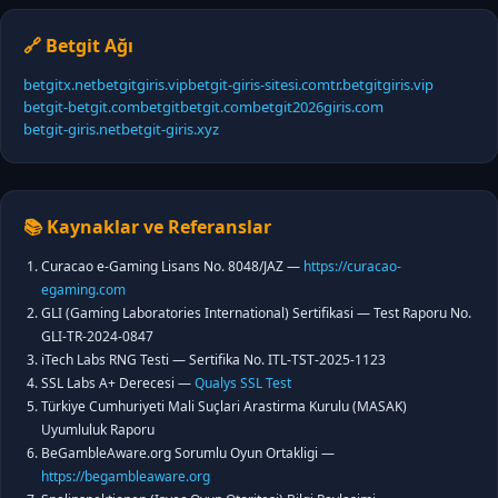
🔗 Betgit Ağı
betgitx.net
betgitgiris.vip
betgit-giris-sitesi.com
tr.betgitgiris.vip
betgit-betgit.com
betgitbetgit.com
betgit2026giris.com
betgit-giris.net
betgit-giris.xyz
📚 Kaynaklar ve Referanslar
Curacao e-Gaming Lisans No. 8048/JAZ —
https://curacao-
egaming.com
GLI (Gaming Laboratories International) Sertifikasi — Test Raporu No.
GLI-TR-2024-0847
iTech Labs RNG Testi — Sertifika No. ITL-TST-2025-1123
SSL Labs A+ Derecesi —
Qualys SSL Test
Türkiye Cumhuriyeti Mali Suçlari Arastirma Kurulu (MASAK)
Uyumluluk Raporu
BeGambleAware.org Sorumlu Oyun Ortakligi —
https://begambleaware.org