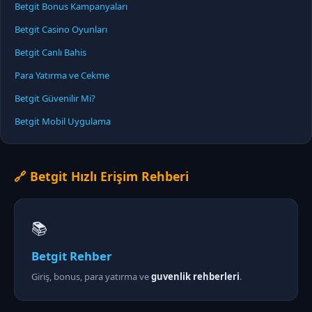
Betgit Bonus Kampanyaları
Betgit Casino Oyunları
Betgit Canlı Bahis
Para Yatırma ve Cekme
Betgit Güvenilir Mi?
Betgit Mobil Uygulama
🔗 Betgit Hızlı Erişim Rehberi
📚
Betgit Rehber
Giriş, bonus, para yatırma ve
guvenlik rehberleri
.