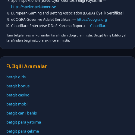
Spelinspektionen (Isvec Oyun Otoritesi) Bilgi Paylasimi —
https://spelinspektionen.se
European Gaming and Betting Association (EGBA) Üyelik Sertifikasi
eCOGRA Güven ve Adalet Sertifikasi —
https://ecogra.org
Cloudflare Enterprise DDoS Koruma Raporu —
Cloudflare
Tüm bilgiler resmi kurumlar tarafından doğrulanmıştir. Betgit Giriş Editöryal
tarafından bagimsiz olarak incelenmistir.
🔍 Ilgili Aramalar
betgit giris
betgit bonus
betgit casino
betgit mobil
betgit canlı bahis
betgit para yatırma
betgit para çekme