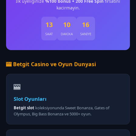
Ilk uyeliginize
%100 bonus + 200 Free Spin
firsatini
kacirmayin.
13
10
15
SAAT
DAKIKA
SANIYE
🎰 Betgit Casino ve Oyun Dunyasi
🎰
Slot Oyunları
Betgit slot
koleksiyonunda Sweet Bonanza, Gates of
Olympus, Big Bass Bonanza ve 5000+ oyun.