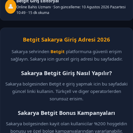
Betgit Giriş Editöryal
👤
Online Bahis Uzmanı · Son güncelleme: 10 Agustos 2026 Pazartesi
10:49 ·
15
dk okuma
Betgit Sakarya Giriş Adresi 2026
Sakarya sehrinden
Betgit
platformuna güvenli erişim
sağlayın. Sakarya icin guncel giriş adresi bu sayfadadir.
Sakarya Betgit Giriş Nasıl Yapılır?
Sakarya bolgesinden Betgit e giriş yapmak icin bu sayfadaki
güncel linki kullanin. Türkçell ve diger operatorlerden
sorunsuz erisim.
Sakarya Betgit Bonus Kampanyaları
Sakarya bolgesinden kayit olan kullanicilar %200 hoşgeldin
bonusu ve özel bolge kampanyalarından yararlanabilir.