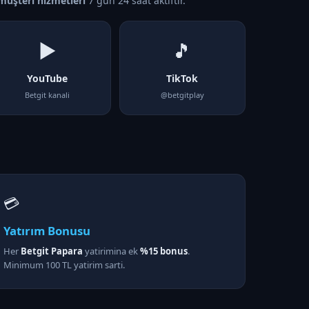
müşteri hizmetleri
7 gun 24 saat aktiftir.
▶️
🎵
YouTube
TikTok
Betgit kanali
@betgitplay
💳
Yatırım Bonusu
Her
Betgit Papara
yatirimina ek
%15 bonus
.
Minimum 100 TL yatirim sarti.