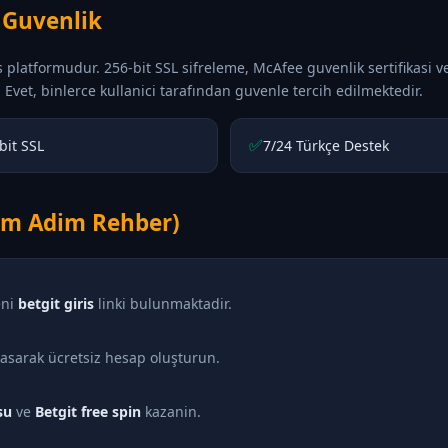
e Guvenlik
s platformudur. 256-bit SSL sifreleme, McAfee guvenlik sertifikasi 
Evet, binlerce kullanici tarafından guvenle tercih edilmektedir.
✅
bit SSL
7/24 Türkçe Destek
Adim Adim Rehber)
eni
betgit giris
linki bulunmaktadir.
sarak ücretsiz hesap oluşturun.
su
ve
Betgit free spin
kazanin.