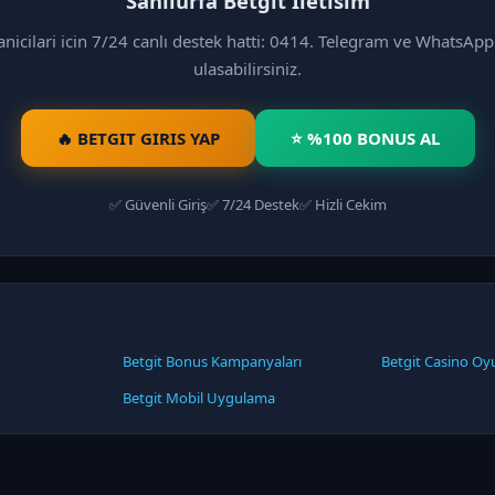
Sanliurfa Betgit Iletisim
lanicilari icin 7/24 canlı destek hatti: 0414. Telegram ve WhatsAp
ulasabilirsiniz.
🔥 BETGIT GIRIS YAP
⭐ %100 BONUS AL
✅ Güvenli Giriş
✅ 7/24 Destek
✅ Hizli Cekim
Betgit Bonus Kampanyaları
Betgit Casino Oyu
Betgit Mobil Uygulama