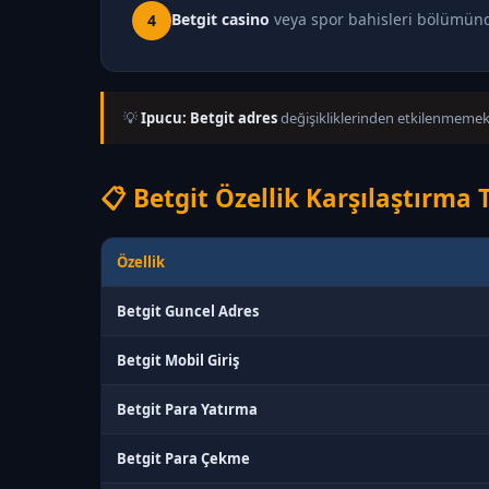
Betgit casino
veya spor bahisleri bölümünd
4
💡
Ipucu:
Betgit adres
değişikliklerinden etkilenmemek
📋 Betgit Özellik Karşılaştırma 
Özellik
Betgit Guncel Adres
Betgit Mobil Giriş
Betgit Para Yatırma
Betgit Para Çekme