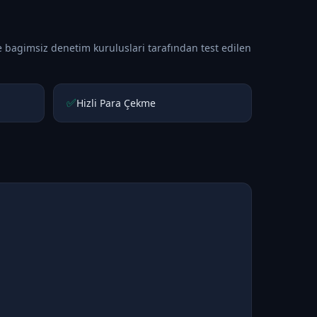
ve bagimsiz denetim kuruluslari tarafından test edilen
✅
Hizli Para Çekme