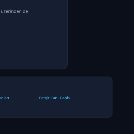
p uzerinden de
nları
Betgit Canlı Bahis