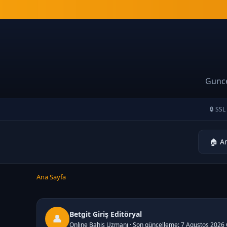
Gunce
🔒 SSL
🏠 A
Ana Sayfa
Betgit Giriş Editöryal
👤
Online Bahis Uzmanı · Son güncelleme: 7 Agustos 2026