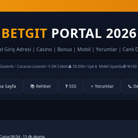
BETGIT
PORTAL 2026
l Giriş Adresi | Casino | Bonus | Mobil | Yorumlar | Canlı 
 Guvenli
✅ Curacao Lisansli
⚡ 5 DK Cekim
👤 50.000+ Uye
📱 Mobil Uyumlu
🎁 %100
na Sayfa
📚 Rehber
❓ SSS
⭐ Yorumlar
📞 Il
 Cuma 06:54 ·
15
dk okuma