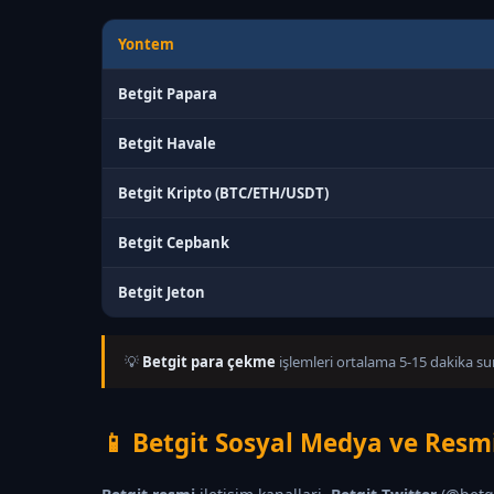
Yontem
Betgit Papara
Betgit Havale
Betgit Kripto (BTC/ETH/USDT)
Betgit Cepbank
Betgit Jeton
💡
Betgit para çekme
işlemleri ortalama 5-15 dakika su
📱 Betgit Sosyal Medya ve Resm