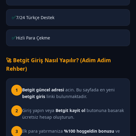
✅
7/24 Türkçe Destek
✅
Hizli Para Çekme
🚀 Betgit Giriş Nasıl Yapılır? (Adim Adim
Rehber)
Betgit güncel adresi
acin. Bu sayfada en yeni
1
betgit giris
linki bulunmaktadir.
Giriş yapın veya
Betgit kayit ol
butonuna basarak
2
ücretsiz hesap oluşturun.
Ilk para yatırmaniza
%100 hoşgeldin bonusu
ve
3