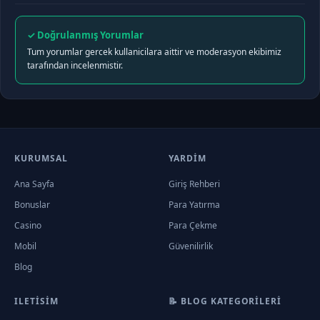
✓ Doğrulanmış Yorumlar
Tum yorumlar gercek kullanicilara aittir ve moderasyon ekibimiz
tarafından incelenmistir.
KURUMSAL
YARDIM
Ana Sayfa
Giriş Rehberi
Bonuslar
Para Yatırma
Casino
Para Çekme
Mobil
Güvenilirlik
Blog
ILETISIM
📝 BLOG KATEGORILERI