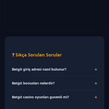
❓ Sıkça Sorulan Sorular
Betgit giriş adresi nasıl bulunur?
Betgit bonusları nelerdir?
Betgit casino oyunları guvenli mi?