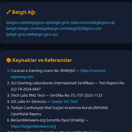
🔗 Betgit Ağı
betgitx.net
betgitgiris.vip
betgit-giris-sitesi.com
tr.betgitgiris.vip
betgit-betgit.com
betgitbetgit.com
betgit2026giris.com
betgit-giris.net
betgit-giris.xyz
📚 Kaynaklar ve Referanslar
Curacao e-Gaming Lisans No. 8048/JAZ —
https://curacao-
egaming.com
GLI (Gaming Laboratories International) Sertifikasi — Test Raporu No.
GLI-TR-2024-0847
iTech Labs RNG Testi — Sertifika No. ITL-TST-2025-1123
SSL Labs A+ Derecesi —
Qualys SSL Test
Türkiye Cumhuriyeti Mali Suçlari Arastirma Kurulu (MASAK)
Uyumluluk Raporu
BeGambleAware.org Sorumlu Oyun Ortakligi —
https://begambleaware.org