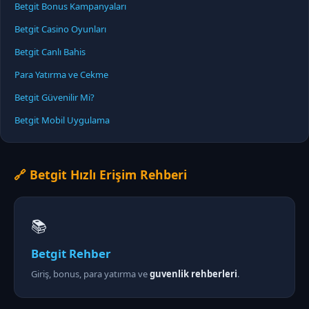
Betgit Bonus Kampanyaları
Betgit Casino Oyunları
Betgit Canlı Bahis
Para Yatırma ve Cekme
Betgit Güvenilir Mi?
Betgit Mobil Uygulama
🔗 Betgit Hızlı Erişim Rehberi
📚
Betgit Rehber
Giriş, bonus, para yatırma ve
guvenlik rehberleri
.