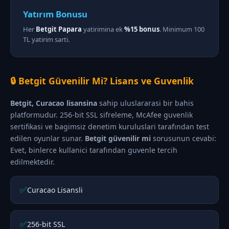
Yatırım Bonusu
Her
Betgit Papara
yatirimina ek
%15 bonus
. Minimum 100
TL yatirim sarti.
🔒 Betgit Güvenilir Mi? Lisans ve Guvenlik
Betgit, Curacao lisansina
sahip uluslararasi bir bahis
platformudur. 256-bit SSL sifreleme, McAfee guvenlik
sertifikasi ve bagimsiz denetim kuruluslari tarafından test
edilen oyunlar sunar.
Betgit güvenilir mi
sorusunun cevabi:
Evet, binlerce kullanici tarafından guvenle tercih
edilmektedir.
✅
Curacao Lisansli
✅
256-bit SSL