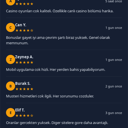
A
5 saat once
★★★★★
Casino oyunları cok kaliteli. Özellikle canlı casino bölümü harika.
Can Y.
C
1 gun once
★★★★☆
Bonuslar gayet iyi ama çevrim şartı biraz yuksek. Genel olarak
memnunum.
Zeynep A.
Z
1 gun once
★★★★★
Mobil uygulama cok hizli. Her yerden bahis yapabiliyorum.
Burak S.
B
2 gun once
★★★★★
Musteri hizmetleri cok ilgili. Her sorunumu cozduler.
Elif T.
E
3 gun once
★★★★☆
Oranlar gercekten yuksek. Diger sitelere gore daha avantajlı.