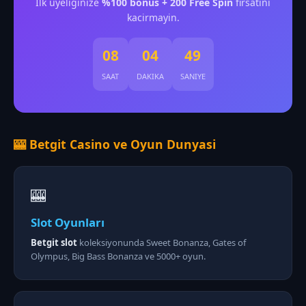
Ilk uyeliginize
%100 bonus + 200 Free Spin
firsatini
kacirmayin.
08
04
49
SAAT
DAKIKA
SANIYE
🎰 Betgit Casino ve Oyun Dunyasi
🎰
Slot Oyunları
Betgit slot
koleksiyonunda Sweet Bonanza, Gates of
Olympus, Big Bass Bonanza ve 5000+ oyun.