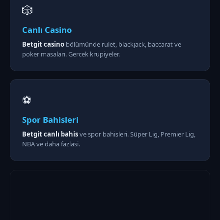
🎲
Canlı Casino
Betgit casino
bölümünde rulet, blackjack, baccarat ve
poker masaları. Gercek krupiyeler.
⚽
Spor Bahisleri
Betgit canlı bahis
ve spor bahisleri. Süper Lig, Premier Lig,
NBA ve daha fazlasi.