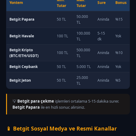
Yontem
Sure
Bonus
Tutar
Tutar
50.000
Betgit Papara
50 TL
Aninda
%15
TL
100.000
5-15
Betgit Havale
100 TL
Yok
TL
dk
Betgit Kripto
500.000
100 TL
Aninda
%10
(BTC/ETH/USDT)
TL
Betgit Cepbank
50 TL
5.000 TL
Aninda
Yok
25.000
Betgit Jeton
50 TL
Aninda
%5
TL
💡
Betgit para çekme
işlemleri ortalama 5-15 dakika surer.
Betgit Papara
ile en hizli sonuc alirsiniz.
📱 Betgit Sosyal Medya ve Resmi Kanallar