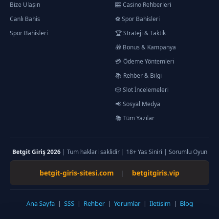
Bize Ulaşın
🎰 Casino Rehberleri
Canlı Bahis
⚽ Spor Bahisleri
Spor Bahisleri
🏆 Strateji & Taktik
🎁 Bonus & Kampanya
💳 Ödeme Yöntemleri
📚 Rehber & Bilgi
🎲 Slot İncelemeleri
📢 Sosyal Medya
📚 Tüm Yazılar
Betgit Giriş 2026
| Tum haklari saklidir | 18+ Yas Siniri | Sorumlu Oyun
betgit-giris-sitesi.com
betgitgiris.vip
|
Ana Sayfa
|
SSS
|
Rehber
|
Yorumlar
|
Iletisim
|
Blog