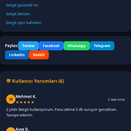
betgit güvenilir mi
betgit iletisim
betgit spor bahisleri
Paylas:
Twitter
Facebook
WhatsApp
Telegram
LinkedIn
Reddit
💬 Kullanıcı Yorumları (6)
Mehmet K.
M
2 saat once
★★★★★
2 yildir Betgit kullaniyorum. Para cekme 5 dk suruyor gercekten.
Tavsiye ederim.
Ayse D.