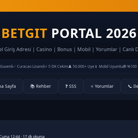
BETGIT
PORTAL 2026
l Giriş Adresi | Casino | Bonus | Mobil | Yorumlar | Canlı 
 Guvenli
✅ Curacao Lisansli
⚡ 5 DK Cekim
👤 50.000+ Uye
📱 Mobil Uyumlu
🎁 %100
na Sayfa
📚 Rehber
❓ SSS
⭐ Yorumlar
📞 Il
 Cuma 12:44 ·
17
dk okuma