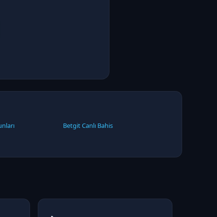
nları
Betgit Canlı Bahis