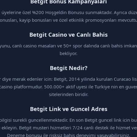
Betgit Bonus Kampanyaları
i üyelerine özel %200 Hoşgeldin Bonusu sunmaktadır. Ayrıca düze
onusları, kayip bonusları ve özel etkinlik promosyonları mevcuttu
Betgit Casino ve Canlı Bahis
unu, canlı casino masaları ve 50+ spor dalında canlı bahis imkanı 
bekliyor.
Betgit Nedir?
r diye merak edenler icin: Betgit, 2014 yilinda kurulan Curacao lis
casino platformudur. 500.000+ aktif uyesi ile Turkiye nin en guven
sitelerinden biridir.
Betgit Link ve Guncel Adres
 bilgisi surekli guncellenmektedir. En son Betgit guncel link icin bu
 ekleyin. Betgit musteri hizmetleri 7/24 canli destek ile hizmet v
Deneme bonusu ile risksiz bahis deneyimi yasayabilirsiniz.