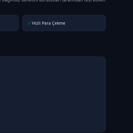
✅
Hizli Para Çekme