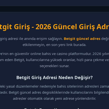
tgit Giriş - 2026 Güncel Giriş Adr
giriş adresi ile anında erişim sağlayın.
Betgit güncel adres
değiş
etkilenmeyin, en son yeni link burada.
ye'nin en güvenilir online bahis ve casino platformudur. 2026 yıl
 eden Betgit, kullanıcılarına yüksek oranlar, hizli para çekme v
seçenekleri sunar.
Betgit Giriş Adresi Neden Değişir?
deki yasal düzenlemeler nedeniyle bahis sitelerinin adresleri za
dir. Betgit güncel adres degisikliklerinde kullanıcılarını bilgilendi
adresler otomatik olarak yeni adrese yönlendirilir.