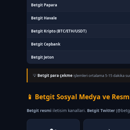
Betgit Papara
Betgit Havale
Betgit Kripto (BTC/ETH/USDT)
Betgit Cepbank
Betgit Jeton
💡
Betgit para çekme
işlemleri ortalama 5-15 dakika su
📱 Betgit Sosyal Medya ve Resm
Betgit resmi
iletisim kanallari.
Betgit Twitter
(@betgi