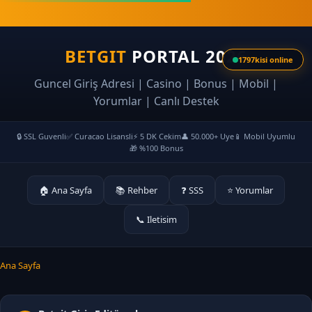
BETGIT
PORTAL 2026
1797
kisi online
Guncel Giriş Adresi | Casino | Bonus | Mobil |
Yorumlar | Canlı Destek
🔒 SSL Guvenli
✅ Curacao Lisansli
⚡ 5 DK Cekim
👤 50.000+ Uye
📱 Mobil Uyumlu
🎁 %100 Bonus
🏠 Ana Sayfa
📚 Rehber
❓ SSS
⭐ Yorumlar
📞 Iletisim
Ana Sayfa