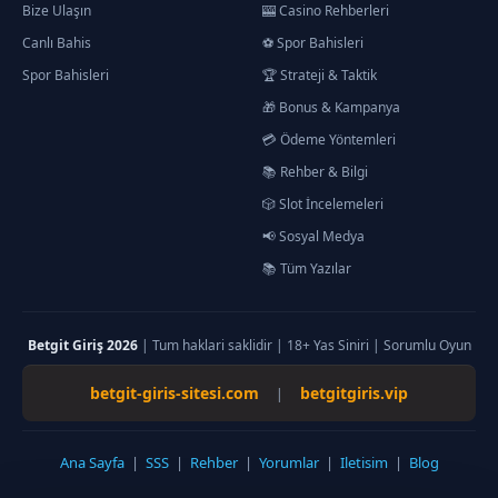
Bize Ulaşın
🎰 Casino Rehberleri
Canlı Bahis
⚽ Spor Bahisleri
Spor Bahisleri
🏆 Strateji & Taktik
🎁 Bonus & Kampanya
💳 Ödeme Yöntemleri
📚 Rehber & Bilgi
🎲 Slot İncelemeleri
📢 Sosyal Medya
📚 Tüm Yazılar
Betgit Giriş 2026
| Tum haklari saklidir | 18+ Yas Siniri | Sorumlu Oyun
betgit-giris-sitesi.com
betgitgiris.vip
|
Ana Sayfa
|
SSS
|
Rehber
|
Yorumlar
|
Iletisim
|
Blog