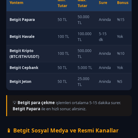
Yontem
Sure
Bonus
Tutar
Tutar
50.000
Betgit Papara
50 TL
Aninda
%15
TL
100.000
5-15
Betgit Havale
100 TL
Yok
TL
dk
Betgit Kripto
500.000
100 TL
Aninda
%10
(BTC/ETH/USDT)
TL
Betgit Cepbank
50 TL
5.000 TL
Aninda
Yok
25.000
Betgit Jeton
50 TL
Aninda
%5
TL
💡
Betgit para çekme
işlemleri ortalama 5-15 dakika surer.
Betgit Papara
ile en hizli sonuc alirsiniz.
📱 Betgit Sosyal Medya ve Resmi Kanallar