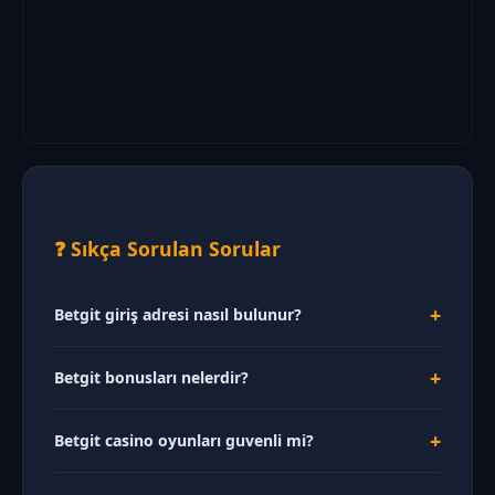
❓ Sıkça Sorulan Sorular
Betgit giriş adresi nasıl bulunur?
Betgit bonusları nelerdir?
Betgit casino oyunları guvenli mi?