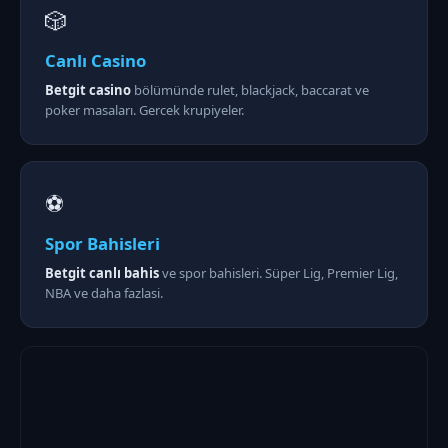
🎲
Canlı Casino
Betgit casino
bölümünde rulet, blackjack, baccarat ve
poker masaları. Gercek krupiyeler.
⚽
Spor Bahisleri
Betgit canlı bahis
ve spor bahisleri. Süper Lig, Premier Lig,
NBA ve daha fazlasi.