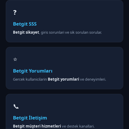
❓
Betgit SSS
Betgit sikayet
, giris sorunlari ve sik sorulan sorular.
⭐
Betgit Yorumları
Gercek kullanicilarin
Betgit yorumlari
ve deneyimleri.
📞
Betgit İletişim
Betgit müşteri hizmetleri
ve destek kanallari.