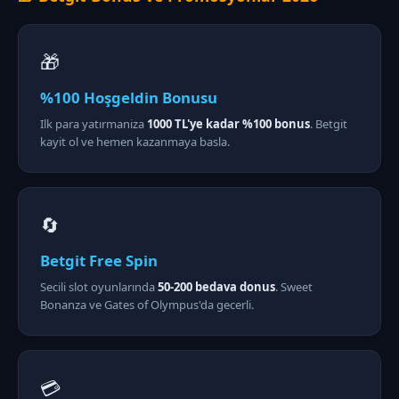
🎁
%100 Hoşgeldin Bonusu
Ilk para yatırmaniza
1000 TL'ye kadar %100 bonus
. Betgit
kayit ol ve hemen kazanmaya basla.
🔄
Betgit Free Spin
Secili slot oyunlarında
50-200 bedava donus
. Sweet
Bonanza ve Gates of Olympus'da gecerli.
💳