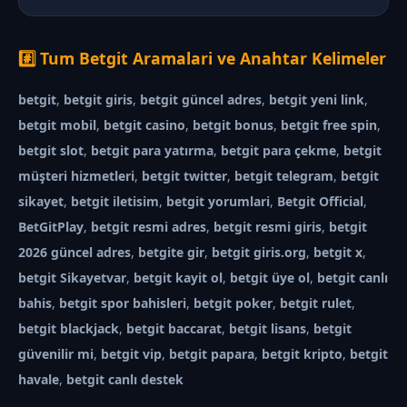
#️⃣ Tum Betgit Aramalari ve Anahtar Kelimeler
betgit
,
betgit giris
,
betgit güncel adres
,
betgit yeni link
,
betgit mobil
,
betgit casino
,
betgit bonus
,
betgit free spin
,
betgit slot
,
betgit para yatırma
,
betgit para çekme
,
betgit
müşteri hizmetleri
,
betgit twitter
,
betgit telegram
,
betgit
sikayet
,
betgit iletisim
,
betgit yorumlari
,
Betgit Official
,
BetGitPlay
,
betgit resmi adres
,
betgit resmi giris
,
betgit
2026 güncel adres
,
betgite gir
,
betgit giris.org
,
betgit x
,
betgit Sikayetvar
,
betgit kayit ol
,
betgit üye ol
,
betgit canlı
bahis
,
betgit spor bahisleri
,
betgit poker
,
betgit rulet
,
betgit blackjack
,
betgit baccarat
,
betgit lisans
,
betgit
güvenilir mi
,
betgit vip
,
betgit papara
,
betgit kripto
,
betgit
havale
,
betgit canlı destek