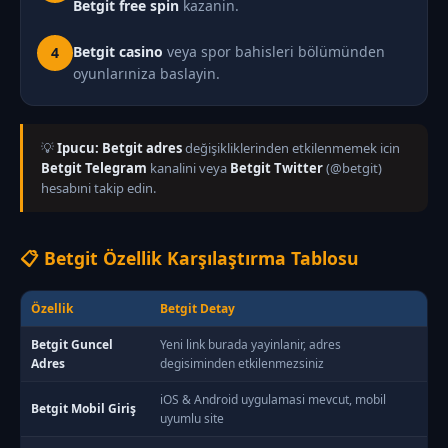
Betgit free spin
kazanin.
Betgit casino
veya spor bahisleri bölümünden
4
oyunlarıniza baslayin.
💡
Ipucu:
Betgit adres
değişikliklerinden etkilenmemek icin
Betgit Telegram
kanalini veya
Betgit Twitter
(@betgit)
hesabıni takip edin.
📋 Betgit Özellik Karşılaştırma Tablosu
Özellik
Betgit Detay
Betgit Guncel
Yeni link burada yayinlanir, adres
Adres
degisiminden etkilenmezsiniz
iOS & Android uygulamasi mevcut, mobil
Betgit Mobil Giriş
uyumlu site