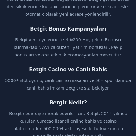
degisikliklerinde kullanıcılarını bilgilendirir ve eski adresler
otomatik olarak yeni adrese yönlendirilir.
Betgit Bonus Kampanyaları
Betgit yeni üyelerine özel %200 Hoşgeldin Bonusu
sunmaktadır. Ayrıca düzenli yatırım bonusları, kayip
bonusları ve özel etkinlik promosyonları mevcuttur.
Betgit Casino ve Canlı Bahis
5000+ slot oyunu, canlı casino masaları ve 50+ spor dalında
canlı bahis imkanı Betgit'te sizi bekliyor.
Betgit Nedir?
Betgit nedir diye merak edenler icin: Betgit, 2014 yilinda
kurulan Curacao lisansli online bahis ve casino
platformudur. 500.000+ aktif uyesi ile Turkiye nin en