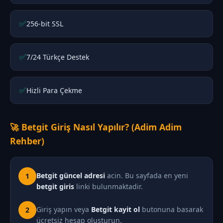
✅
256-bit SSL
✅
7/24 Türkçe Destek
✅
Hizli Para Çekme
🚀 Betgit Giriş Nasıl Yapılır? (Adim Adim
Rehber)
Betgit güncel adresi
acin. Bu sayfada en yeni
1
betgit giris
linki bulunmaktadir.
Giriş yapın veya
Betgit kayit ol
butonuna basarak
2
ücretsiz hesap oluşturun.