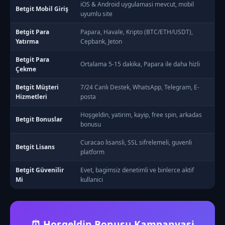
iOS & Android uygulamasi mevcut, mobil
Betgit Mobil Giriş
uyumlu site
Betgit Para
Papara, Havale, Kripto (BTC/ETH/USDT),
Yatırma
Cepbank, Jeton
Betgit Para
Ortalama 5-15 dakika, Papara ile daha hizli
Çekme
Betgit Müşteri
7/24 Canlı Destek, WhatsApp, Telegram, E-
Hizmetleri
posta
Hoşgeldin, yatirim, kayip, free spin, arkadas
Betgit Bonuslar
bonusu
Curacao lisansli, SSL sifrelemeli, guvenli
Betgit Lisans
platform
Betgit Güvenilir
Evet, bagimsiz denetimli ve binlerce aktif
Mi
kullanici
⏰ Hoşgeldin Bonusu Kampanyasi