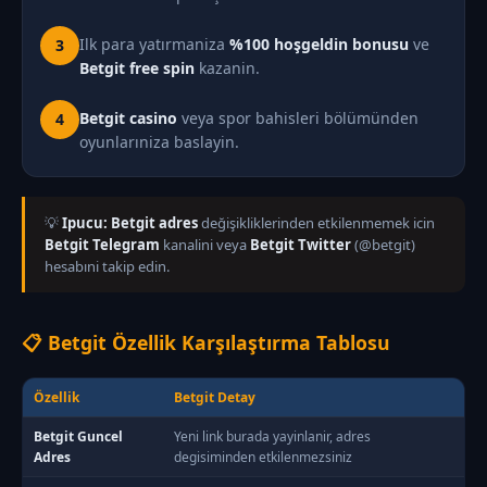
Ilk para yatırmaniza
%100 hoşgeldin bonusu
ve
3
Betgit free spin
kazanin.
Betgit casino
veya spor bahisleri bölümünden
4
oyunlarıniza baslayin.
💡
Ipucu:
Betgit adres
değişikliklerinden etkilenmemek icin
Betgit Telegram
kanalini veya
Betgit Twitter
(@betgit)
hesabıni takip edin.
📋 Betgit Özellik Karşılaştırma Tablosu
Özellik
Betgit Detay
Betgit Guncel
Yeni link burada yayinlanir, adres
Adres
degisiminden etkilenmezsiniz