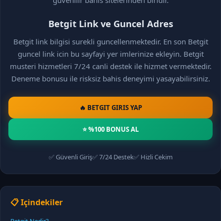
guvenilir bahis sitelerinden biridir.
Betgit Link ve Guncel Adres
Betgit link bilgisi surekli guncellenmektedir. En son Betgit
guncel link icin bu sayfayi yer imlerinize ekleyin. Betgit
musteri hizmetleri 7/24 canli destek ile hizmet vermektedir.
Deneme bonusu ile risksiz bahis deneyimi yasayabilirsiniz.
🔥 BETGIT GIRIS YAP
⭐ %100 BONUS AL
✅ Güvenli Giriş
✅ 7/24 Destek
✅ Hizli Cekim
📋 Içindekiler