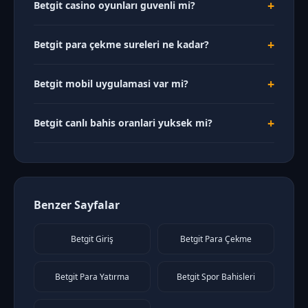
Betgit casino oyunları guvenli mi?
Betgit para çekme sureleri ne kadar?
Betgit mobil uygulamasi var mi?
Betgit canlı bahis oranlari yuksek mi?
Benzer Sayfalar
Betgit Giriş
Betgit Para Çekme
Betgit Para Yatırma
Betgit Spor Bahisleri