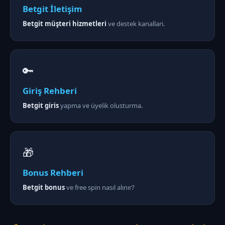
Betgit İletişim
Betgit müşteri hizmetleri
ve destek kanallari.
🔑
Giriş Rehberi
Betgit giris
yapma ve üyelik olusturma.
🎁
Bonus Rehberi
Betgit bonus
ve free spin nasıl alınır?