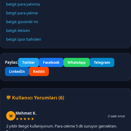
betgit para yatırma
betgit para çekme
betgit güvenilir mi
betgit iletisim
betgit spor bahisleri
Paylas:
Twitter
Facebook
WhatsApp
Telegram
LinkedIn
Reddit
💬 Kullanıcı Yorumları (6)
Mehmet K.
M
2 saat once
★★★★★
2 yildir Betgit kullaniyorum. Para cekme 5 dk suruyor gercekten.