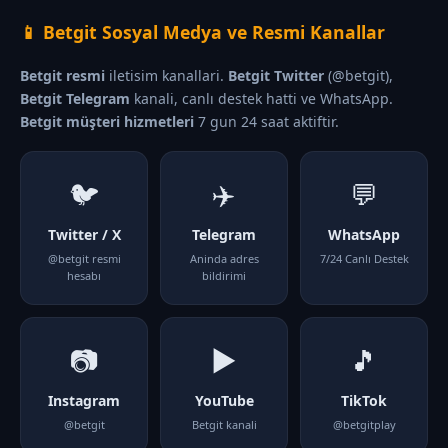
📱 Betgit Sosyal Medya ve Resmi Kanallar
Betgit resmi
iletisim kanallari.
Betgit Twitter
(@betgit),
Betgit Telegram
kanali, canlı destek hatti ve WhatsApp.
Betgit müşteri hizmetleri
7 gun 24 saat aktiftir.
🐦
✈️
💬
Twitter / X
Telegram
WhatsApp
@betgit resmi
Aninda adres
7/24 Canlı Destek
hesabı
bildirimi
📷
▶️
🎵
Instagram
YouTube
TikTok
@betgit
Betgit kanali
@betgitplay