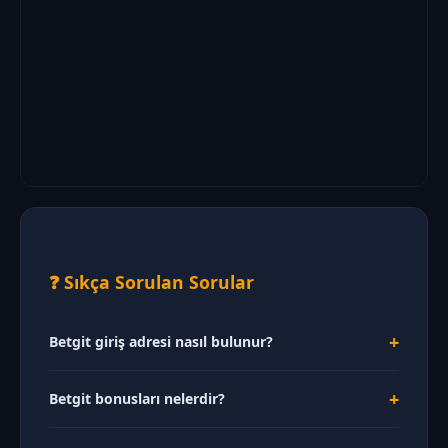
❓ Sıkça Sorulan Sorular
Betgit giriş adresi nasıl bulunur?
Betgit bonusları nelerdir?