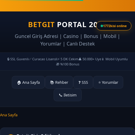
BETGIT
PORTAL 2026
1772
kisi online
Guncel Giriş Adresi | Casino | Bonus | Mobil |
Yorumlar | Canlı Destek
🔒 SSL Guvenli
✅ Curacao Lisansli
⚡ 5 DK Cekim
👤 50.000+ Uye
📱 Mobil Uyumlu
🎁 %100 Bonus
🏠 Ana Sayfa
📚 Rehber
❓ SSS
⭐ Yorumlar
📞 Iletisim
Ana Sayfa