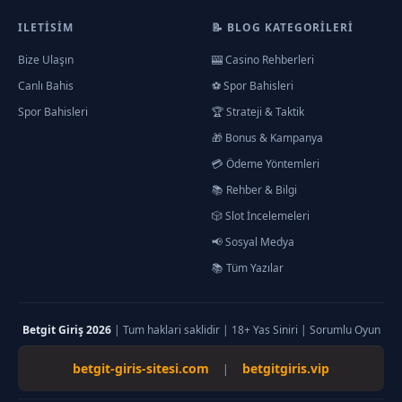
ILETISIM
📝 BLOG KATEGORILERI
Bize Ulaşın
🎰 Casino Rehberleri
Canlı Bahis
⚽ Spor Bahisleri
Spor Bahisleri
🏆 Strateji & Taktik
🎁 Bonus & Kampanya
💳 Ödeme Yöntemleri
📚 Rehber & Bilgi
🎲 Slot İncelemeleri
📢 Sosyal Medya
📚 Tüm Yazılar
Betgit Giriş 2026
| Tum haklari saklidir | 18+ Yas Siniri | Sorumlu Oyun
betgit-giris-sitesi.com
betgitgiris.vip
|