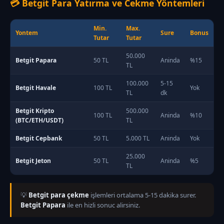
💳 Betgit Para Yatırma ve Cekme Yöntemleri
Min.
Max.
Yontem
Sure
Bonus
Tutar
Tutar
50.000
Betgit Papara
50 TL
Aninda
%15
TL
100.000
5-15
Betgit Havale
100 TL
Yok
TL
dk
Betgit Kripto
500.000
100 TL
Aninda
%10
(BTC/ETH/USDT)
TL
Betgit Cepbank
50 TL
5.000 TL
Aninda
Yok
25.000
Betgit Jeton
50 TL
Aninda
%5
TL
💡
Betgit para çekme
işlemleri ortalama 5-15 dakika surer.
Betgit Papara
ile en hizli sonuc alirsiniz.