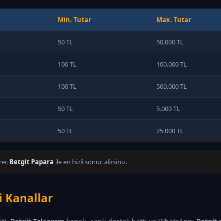
Min. Tutar
Max. Tutar
50 TL
50.000 TL
100 TL
100.000 TL
100 TL
500.000 TL
50 TL
5.000 TL
50 TL
25.000 TL
rer.
Betgit Papara
ile en hizli sonuc alirsiniz.
i Kanallar