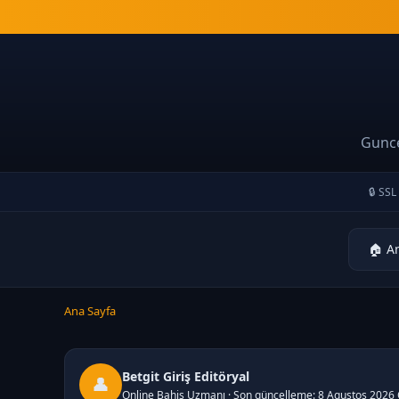
Gunce
🔒 SSL
🏠 A
Ana Sayfa
Betgit Giriş Editöryal
👤
Online Bahis Uzmanı · Son güncelleme: 8 Agustos 2026 