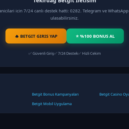
Tekirdag Betgit Iletisim
anicilari icin 7/24 canlı destek hatti: 0282. Telegram ve WhatsAp
ulasabilirsiniz.
🔥 BETGIT GIRIS YAP
⭐ %100 BONUS AL
✅ Güvenli Giriş
✅ 7/24 Destek
✅ Hizli Cekim
Betgit Bonus Kampanyaları
Betgit Casino Oyu
Betgit Mobil Uygulama