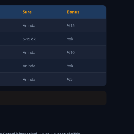
Sure
Bonus
Aninda
%15
5-15 dk
Yok
Aninda
%10
Aninda
Yok
Aninda
%5