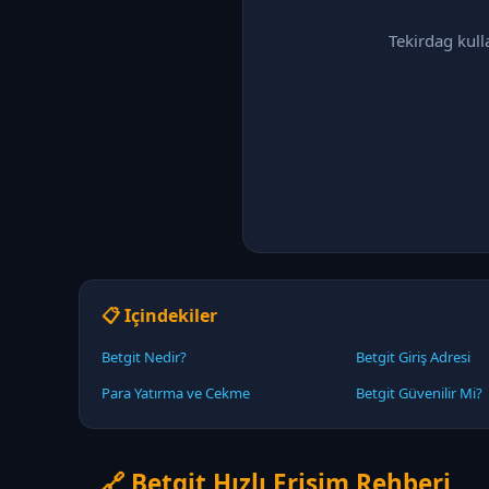
Tekirdag kull
📋 Içindekiler
Betgit Nedir?
Betgit Giriş Adresi
Para Yatırma ve Cekme
Betgit Güvenilir Mi?
🔗 Betgit Hızlı Erişim Rehberi