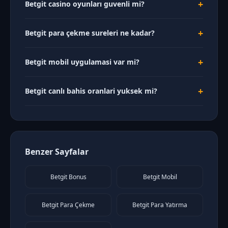
Betgit casino oyunları guvenli mi?
Betgit para çekme sureleri ne kadar?
Betgit mobil uygulamasi var mi?
Betgit canlı bahis oranlari yuksek mi?
Benzer Sayfalar
Betgit Bonus
Betgit Mobil
Betgit Para Çekme
Betgit Para Yatırma