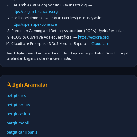
BeGambleAware.org Sorumlu Oyun Ortakligi —
https://begambleaware.org
Spelinspektionen (Isvec Oyun Otoritesi) Bilgi Paylasimi —
https://spelinspektionen.se
European Gaming and Betting Association (EGBA) Üyelik Sertifikasi
eCOGRA Güven ve Adalet Sertifikasi —
https://ecogra.org
Cloudflare Enterprise DDoS Koruma Raporu —
Cloudflare
Tüm bilgiler resmi kurumlar tarafından doğrulanmıştir. Betgit Giriş Editöryal
tarafından bagimsiz olarak incelenmistir.
🔍 Ilgili Aramalar
betgit giris
betgit bonus
betgit casino
betgit mobil
betgit canlı bahis