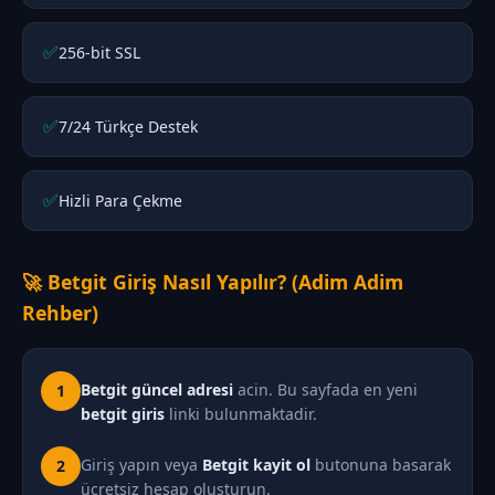
✅
256-bit SSL
✅
7/24 Türkçe Destek
✅
Hizli Para Çekme
🚀 Betgit Giriş Nasıl Yapılır? (Adim Adim
Rehber)
Betgit güncel adresi
acin. Bu sayfada en yeni
1
betgit giris
linki bulunmaktadir.
Giriş yapın veya
Betgit kayit ol
butonuna basarak
2
ücretsiz hesap oluşturun.