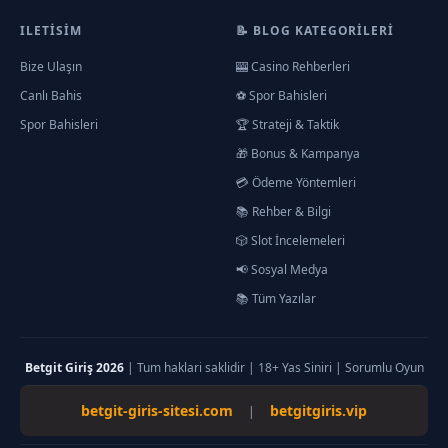
ILETISIM
📝 BLOG KATEGORILERI
Bize Ulaşın
🎰 Casino Rehberleri
Canlı Bahis
⚽ Spor Bahisleri
Spor Bahisleri
🏆 Strateji & Taktik
🎁 Bonus & Kampanya
💳 Ödeme Yöntemleri
📚 Rehber & Bilgi
🎲 Slot İncelemeleri
📢 Sosyal Medya
📚 Tüm Yazılar
Betgit Giriş 2026
| Tum haklari saklidir | 18+ Yas Siniri | Sorumlu Oyun
betgit-giris-sitesi.com
betgitgiris.vip
|