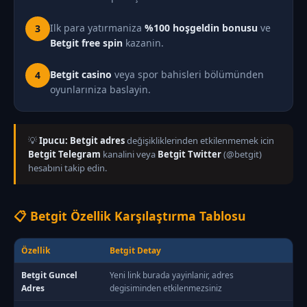
Ilk para yatırmaniza
%100 hoşgeldin bonusu
ve
3
Betgit free spin
kazanin.
Betgit casino
veya spor bahisleri bölümünden
4
oyunlarıniza baslayin.
💡
Ipucu:
Betgit adres
değişikliklerinden etkilenmemek icin
Betgit Telegram
kanalini veya
Betgit Twitter
(@betgit)
hesabıni takip edin.
📋 Betgit Özellik Karşılaştırma Tablosu
Özellik
Betgit Detay
Betgit Guncel
Yeni link burada yayinlanir, adres
Adres
degisiminden etkilenmezsiniz