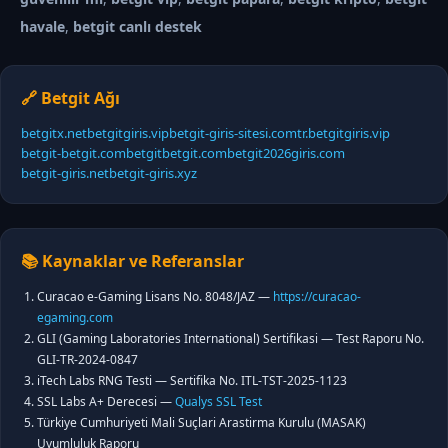
havale
,
betgit canlı destek
🔗 Betgit Ağı
betgitx.net
betgitgiris.vip
betgit-giris-sitesi.com
tr.betgitgiris.vip
betgit-betgit.com
betgitbetgit.com
betgit2026giris.com
betgit-giris.net
betgit-giris.xyz
📚 Kaynaklar ve Referanslar
Curacao e-Gaming Lisans No. 8048/JAZ —
https://curacao-
egaming.com
GLI (Gaming Laboratories International) Sertifikasi — Test Raporu No.
GLI-TR-2024-0847
iTech Labs RNG Testi — Sertifika No. ITL-TST-2025-1123
SSL Labs A+ Derecesi —
Qualys SSL Test
Türkiye Cumhuriyeti Mali Suçlari Arastirma Kurulu (MASAK)
Uyumluluk Raporu