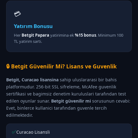
💳
Yatırım Bonusu
Her
Betgit Papara
yatirimina ek
%15 bonus
. Minimum 100
TL yatirim sarti.
🔒 Betgit Güvenilir Mi? Lisans ve Guvenlik
Betgit, Curacao lisansina
sahip uluslararasi bir bahis
platformudur. 256-bit SSL sifreleme, McAfee guvenlik
sertifikasi ve bagimsiz denetim kuruluslari tarafından test
edilen oyunlar sunar.
Betgit güvenilir mi
sorusunun cevabi:
Evet, binlerce kullanici tarafından guvenle tercih
edilmektedir.
✅
Curacao Lisansli