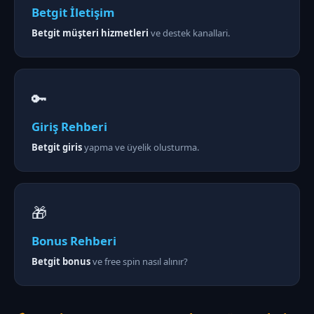
Betgit İletişim
Betgit müşteri hizmetleri
ve destek kanallari.
🔑
Giriş Rehberi
Betgit giris
yapma ve üyelik olusturma.
🎁
Bonus Rehberi
Betgit bonus
ve free spin nasıl alınır?