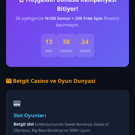
Bitiyor!
Ilk uyeliginize
%100 bonus + 200 Free Spin
firsatini
kacirmayin.
13
38
23
SAAT
DAKIKA
SANIYE
🎰 Betgit Casino ve Oyun Dunyasi
🎰
Slot Oyunları
Betgit slot
koleksiyonunda Sweet Bonanza, Gates of
Olympus, Big Bass Bonanza ve 5000+ oyun.