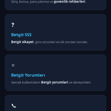
Giriş, bonus, para yatırma ve
guvenlik rehberleri
.
❓
Betgit SSS
Betgit sikayet
, giris sorunlari ve sik sorulan sorular.
⭐
Betgit Yorumları
Gercek kullanicilarin
Betgit yorumlari
ve deneyimleri.
📞