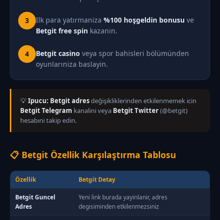
Ilk para yatırmaniza
%100 hoşgeldin bonusu
ve
3
Betgit free spin
kazanin.
Betgit casino
veya spor bahisleri bölümünden
4
oyunlarıniza baslayin.
💡
Ipucu:
Betgit adres
değişikliklerinden etkilenmemek icin
Betgit Telegram
kanalini veya
Betgit Twitter
(@betgit)
hesabıni takip edin.
📋 Betgit Özellik Karşılaştırma Tablosu
Özellik
Betgit Detay
Betgit Guncel
Yeni link burada yayinlanir, adres
Adres
degisiminden etkilenmezsiniz