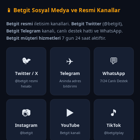
📱 Betgit Sosyal Medya ve Resmi Kanallar
Betgit resmi
iletisim kanallari.
Betgit Twitter
(@betgit),
Betgit Telegram
kanali, canlı destek hatti ve WhatsApp.
Betgit müşteri hizmetleri
7 gun 24 saat aktiftir.
🐦
✈️
💬
Twitter / X
Telegram
WhatsApp
@betgit resmi
Aninda adres
7/24 Canlı Destek
hesabı
bildirimi
📷
▶️
🎵
Instagram
YouTube
TikTok
@betgit
Betgit kanali
@betgitplay