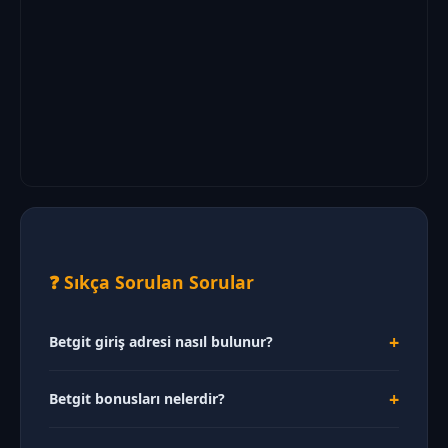
❓ Sıkça Sorulan Sorular
Betgit giriş adresi nasıl bulunur?
Betgit bonusları nelerdir?