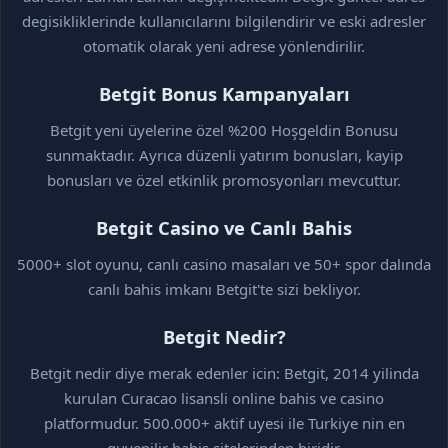
degisikliklerinde kullanıcılarını bilgilendirir ve eski adresler
otomatik olarak yeni adrese yönlendirilir.
Betgit Bonus Kampanyaları
Betgit yeni üyelerine özel %200 Hoşgeldin Bonusu
sunmaktadır. Ayrıca düzenli yatırım bonusları, kayip
bonusları ve özel etkinlik promosyonları mevcuttur.
Betgit Casino ve Canlı Bahis
5000+ slot oyunu, canlı casino masaları ve 50+ spor dalında
canlı bahis imkanı Betgit'te sizi bekliyor.
Betgit Nedir?
Betgit nedir diye merak edenler icin: Betgit, 2014 yilinda
kurulan Curacao lisansli online bahis ve casino
platformudur. 500.000+ aktif uyesi ile Turkiye nin en