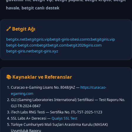
havale
,
betgit canlı destek
🔗 Betgit Ağı
betgitx.net
betgitgiris.vip
betgit-giris-sitesi.com
tr.betgitgiris.vip
betgit-betgit.com
betgitbetgit.com
betgit2026giris.com
betgit-giris.net
betgit-giris.xyz
📚 Kaynaklar ve Referanslar
Curacao e-Gaming Lisans No. 8048/JAZ —
https://curacao-
egaming.com
GLI (Gaming Laboratories International) Sertifikasi — Test Raporu No.
GLI-TR-2024-0847
iTech Labs RNG Testi — Sertifika No. ITL-TST-2025-1123
SSL Labs A+ Derecesi —
Qualys SSL Test
Türkiye Cumhuriyeti Mali Suçlari Arastirma Kurulu (MASAK)
Uyumluluk Raporu