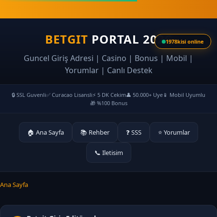
BETGIT
PORTAL 2026
1978
kisi online
Guncel Giriş Adresi | Casino | Bonus | Mobil |
Yorumlar | Canlı Destek
🔒 SSL Guvenli
✅ Curacao Lisansli
⚡ 5 DK Cekim
👤 50.000+ Uye
📱 Mobil Uyumlu
🎁 %100 Bonus
🏠 Ana Sayfa
📚 Rehber
❓ SSS
⭐ Yorumlar
📞 Iletisim
Ana Sayfa