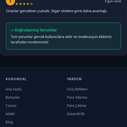
E
3 gun once
★★★★☆
Oranlar gercekten yuksek. Diger sitelere gore daha avantajlı.
✓ Doğrulanmış Yorumlar
Tum yorumlar gercek kullanicilara aittir ve moderasyon ekibimiz
tarafından incelenmistir.
KURUMSAL
YARDIM
Ana Sayfa
Giriş Rehberi
Bonuslar
Para Yatırma
Casino
Para Çekme
Mobil
Güvenilirlik
Blog