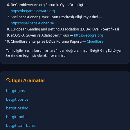
BeGambleAware.org Sorumlu Oyun Ortakligi —
https://begambleaware.org
Spelinspektionen (Isvec Oyun Otoritesi) Bilgi Paylasimi —
https://spelinspektionen.se
European Gaming and Betting Association (EGBA) Üyelik Sertifikasi
eCOGRA Güven ve Adalet Sertifikasi —
https://ecogra.org
Cloudflare Enterprise DDoS Koruma Raporu —
Cloudflare
Tüm bilgiler resmi kurumlar tarafından doğrulanmıştir. Betgit Giriş Editöryal
tarafından bagimsiz olarak incelenmistir.
🔍 Ilgili Aramalar
betgit giris
betgit bonus
betgit casino
betgit mobil
betgit canlı bahis