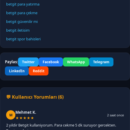
betgit para yatırma
betgit para çekme
betgit güvenilir mi
betgit iletisim
betgit spor bahisleri
Paylas:
Twitter
Facebook
WhatsApp
Telegram
LinkedIn
Reddit
💬 Kullanıcı Yorumları (6)
Mehmet K.
M
2 saat once
★★★★★
2 yildir Betgit kullaniyorum. Para cekme 5 dk suruyor gercekten.