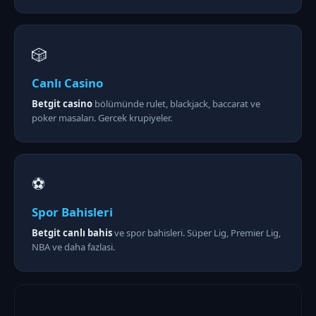
🎲
Canlı Casino
Betgit casino
bölümünde rulet, blackjack, baccarat ve
poker masaları. Gercek krupiyeler.
⚽
Spor Bahisleri
Betgit canlı bahis
ve spor bahisleri. Süper Lig, Premier Lig,
NBA ve daha fazlasi.