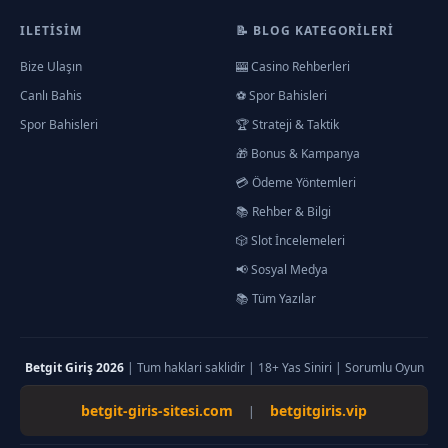
ILETISIM
📝 BLOG KATEGORILERI
Bize Ulaşın
🎰 Casino Rehberleri
Canlı Bahis
⚽ Spor Bahisleri
Spor Bahisleri
🏆 Strateji & Taktik
🎁 Bonus & Kampanya
💳 Ödeme Yöntemleri
📚 Rehber & Bilgi
🎲 Slot İncelemeleri
📢 Sosyal Medya
📚 Tüm Yazılar
Betgit Giriş 2026
| Tum haklari saklidir | 18+ Yas Siniri | Sorumlu Oyun
betgit-giris-sitesi.com
betgitgiris.vip
|