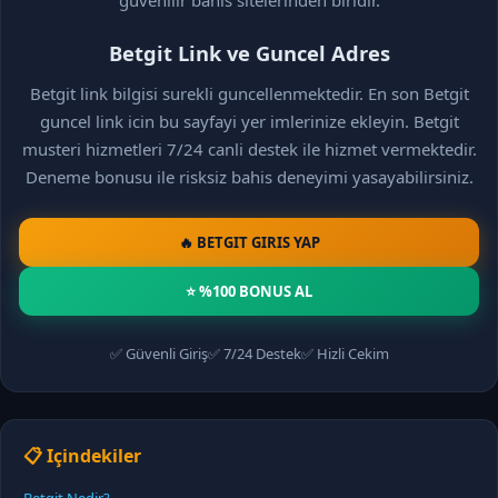
guvenilir bahis sitelerinden biridir.
Betgit Link ve Guncel Adres
Betgit link bilgisi surekli guncellenmektedir. En son Betgit
guncel link icin bu sayfayi yer imlerinize ekleyin. Betgit
musteri hizmetleri 7/24 canli destek ile hizmet vermektedir.
Deneme bonusu ile risksiz bahis deneyimi yasayabilirsiniz.
🔥 BETGIT GIRIS YAP
⭐ %100 BONUS AL
✅ Güvenli Giriş
✅ 7/24 Destek
✅ Hizli Cekim
📋 Içindekiler