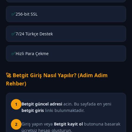
✅
256-bit SSL
✅
7/24 Türkçe Destek
✅
Hizli Para Çekme
🚀 Betgit Giriş Nasıl Yapılır? (Adim Adim
Rehber)
Betgit güncel adresi
acin. Bu sayfada en yeni
1
betgit giris
linki bulunmaktadir.
Giriş yapın veya
Betgit kayit ol
butonuna basarak
2
ücretsiz hesap oluşturun.