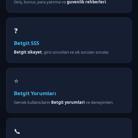
Giriş, bonus, para yatırma ve
guvenlik rehberleri
.
❓
Betgit SSS
Betgit sikayet
, giris sorunlari ve sik sorulan sorular.
⭐
Betgit Yorumları
Gercek kullanicilarin
Betgit yorumlari
ve deneyimleri.
📞