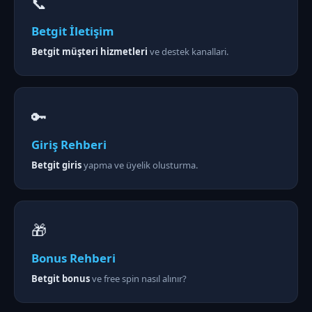
📞
Betgit İletişim
Betgit müşteri hizmetleri
ve destek kanallari.
🔑
Giriş Rehberi
Betgit giris
yapma ve üyelik olusturma.
🎁
Bonus Rehberi
Betgit bonus
ve free spin nasıl alınır?