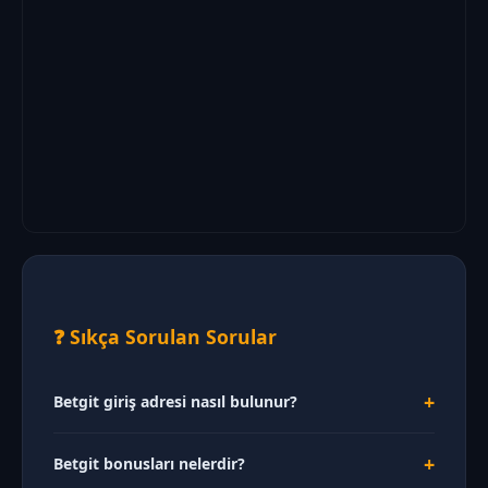
❓ Sıkça Sorulan Sorular
Betgit giriş adresi nasıl bulunur?
Betgit bonusları nelerdir?