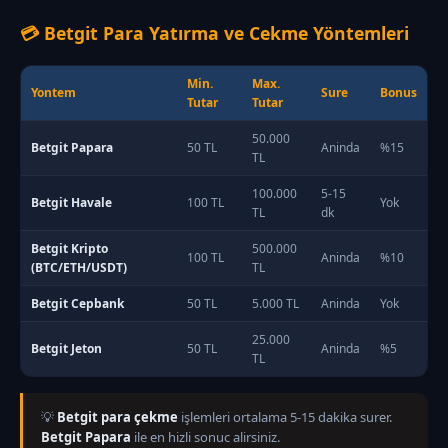
💳 Betgit Para Yatırma ve Cekme Yöntemleri
Min.
Max.
Yontem
Sure
Bonus
Tutar
Tutar
50.000
Betgit Papara
50 TL
Aninda
%15
TL
100.000
5-15
Betgit Havale
100 TL
Yok
TL
dk
Betgit Kripto
500.000
100 TL
Aninda
%10
(BTC/ETH/USDT)
TL
Betgit Cepbank
50 TL
5.000 TL
Aninda
Yok
25.000
Betgit Jeton
50 TL
Aninda
%5
TL
💡
Betgit para çekme
işlemleri ortalama 5-15 dakika surer.
Betgit Papara
ile en hizli sonuc alirsiniz.