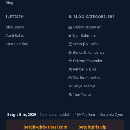
Blog
ILETISIM
📝 BLOG KATEGORILERI
Bize Ulaşın
🎰 Casino Rehberleri
Canlı Bahis
⚽ Spor Bahisleri
Spor Bahisleri
🏆 Strateji & Taktik
🎁 Bonus & Kampanya
💳 Ödeme Yöntemleri
📚 Rehber & Bilgi
🎲 Slot İncelemeleri
📢 Sosyal Medya
📚 Tüm Yazılar
Betgit Giriş 2026
| Tum haklari saklidir | 18+ Yas Siniri | Sorumlu Oyun
betgit-giris-sitesi.com
betgitgiris.vip
|