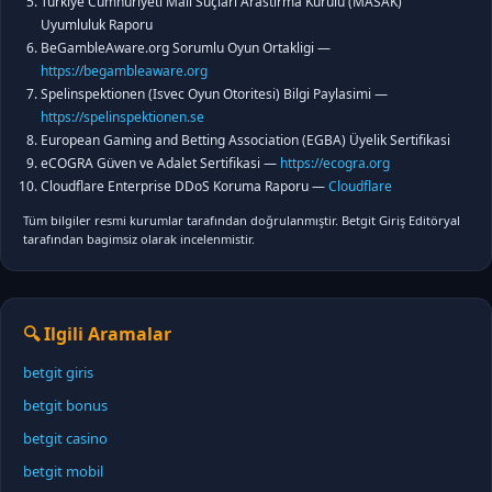
Türkiye Cumhuriyeti Mali Suçlari Arastirma Kurulu (MASAK)
Uyumluluk Raporu
BeGambleAware.org Sorumlu Oyun Ortakligi —
https://begambleaware.org
Spelinspektionen (Isvec Oyun Otoritesi) Bilgi Paylasimi —
https://spelinspektionen.se
European Gaming and Betting Association (EGBA) Üyelik Sertifikasi
eCOGRA Güven ve Adalet Sertifikasi —
https://ecogra.org
Cloudflare Enterprise DDoS Koruma Raporu —
Cloudflare
Tüm bilgiler resmi kurumlar tarafından doğrulanmıştir. Betgit Giriş Editöryal
tarafından bagimsiz olarak incelenmistir.
🔍 Ilgili Aramalar
betgit giris
betgit bonus
betgit casino
betgit mobil