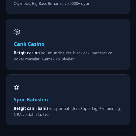
Olympus, Big Bass Bonanza ve 5000+ oyun.
🎲
Canlı Casino
Betgit casino
bölümünde rulet, blackjack, baccarat ve
poker masaları. Gercek krupiyeler.
⚽
Spor Bahisleri
Betgit canlı bahis
ve spor bahisleri. Süper Lig, Premier Lig,
NBA ve daha fazlasi.