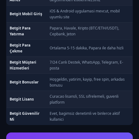
iOS & Android uygulamasi mevcut, mobil
Betgit Mobil Giriş
uyumlu site
Betgit Para
Papara, Havale, Kripto (BTC/ETH/USDT),
Yatırma
Cepbank, Jeton
Betgit Para
Ortalama 5-15 dakika, Papara ile daha hizli
Çekme
Betgit Müşteri
7/24 Canlı Destek, WhatsApp, Telegram, E-
Hizmetleri
posta
Hoşgeldin, yatirim, kayip, free spin, arkadas
Betgit Bonuslar
bonusu
Curacao lisansli, SSL sifrelemeli, guvenli
Betgit Lisans
platform
Betgit Güvenilir
Evet, bagimsiz denetimli ve binlerce aktif
Mi
kullanici