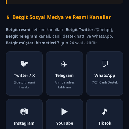
📱 Betgit Sosyal Medya ve Resmi Kanallar
Betgit resmi
iletisim kanallari.
Betgit Twitter
(@betgit),
Betgit Telegram
kanali, canlı destek hatti ve WhatsApp.
Betgit müşteri hizmetleri
7 gun 24 saat aktiftir.
🐦
✈️
💬
Twitter / X
Telegram
WhatsApp
@betgit resmi
Aninda adres
7/24 Canlı Destek
hesabı
bildirimi
📷
▶️
🎵
Instagram
YouTube
TikTok