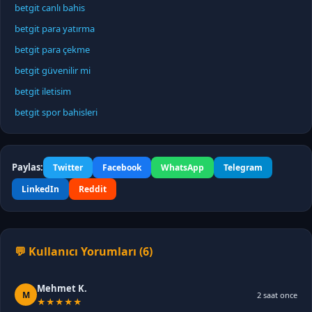
betgit canlı bahis
betgit para yatırma
betgit para çekme
betgit güvenilir mi
betgit iletisim
betgit spor bahisleri
Paylas:
Twitter
Facebook
WhatsApp
Telegram
LinkedIn
Reddit
💬 Kullanıcı Yorumları (6)
Mehmet K.
M
2 saat once
★★★★★