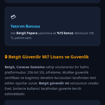
💳
Yatırım Bonusu
Her
Betgit Papara
yatirimina ek
%15 bonus
. Minimum 100
TL yatirim sarti.
🔒 Betgit Güvenilir Mi? Lisans ve Guvenlik
Betgit, Curacao lisansina
sahip uluslararasi bir bahis
platformudur. 256-bit SSL sifreleme, McAfee guvenlik
sertifikasi ve bagimsiz denetim kuruluslari tarafından test
edilen oyunlar sunar.
Betgit güvenilir mi
sorusunun cevabi:
Evet, binlerce kullanici tarafından guvenle tercih
edilmektedir.