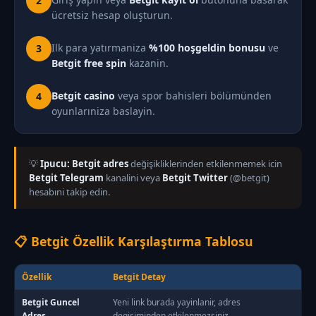
2
ücretsiz hesap oluşturun.
Ilk para yatırmaniza
%100 hoşgeldin bonusu
ve
3
Betgit free spin
kazanin.
Betgit casino
veya spor bahisleri bölümünden
4
oyunlarıniza baslayin.
💡
Ipucu:
Betgit adres
değişikliklerinden etkilenmemek icin
Betgit Telegram
kanalini veya
Betgit Twitter
(@betgit)
hesabıni takip edin.
📋 Betgit Özellik Karşılaştırma Tablosu
Özellik
Betgit Detay
Betgit Guncel
Yeni link burada yayinlanir, adres
Adres
degisiminden etkilenmezsiniz