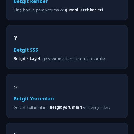
Betgit Rehber
Giriş, bonus, para yatırma ve
guvenlik rehberleri
.
❓
Betgit SSS
Betgit sikayet
, giris sorunlari ve sik sorulan sorular.
⭐
Betgit Yorumları
Gercek kullanicilarin
Betgit yorumlari
ve deneyimleri.