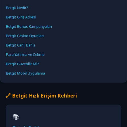
Betgit Nedir?
Betgit Giriş Adresi
Betgit Bonus Kampanyaları
Betgit Casino Oyunları
Betgit Canlı Bahis
Para Yatırma ve Cekme
Betgit Güvenilir Mi?
Betgit Mobil Uygulama
🔗 Betgit Hızlı Erişim Rehberi
📚