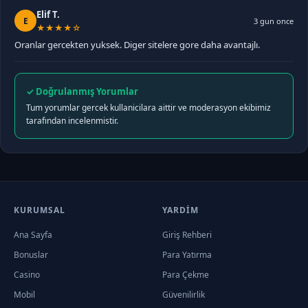
Elif T.
E
3 gun once
★★★★☆
Oranlar gercekten yuksek. Diger sitelere gore daha avantajlı.
✓ Doğrulanmış Yorumlar
Tum yorumlar gercek kullanicilara aittir ve moderasyon ekibimiz
tarafından incelenmistir.
KURUMSAL
YARDIM
Ana Sayfa
Giriş Rehberi
Bonuslar
Para Yatırma
Casino
Para Çekme
Mobil
Güvenilirlik