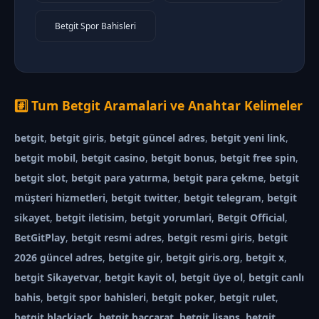
Betgit Spor Bahisleri
#️⃣ Tum Betgit Aramalari ve Anahtar Kelimeler
betgit
,
betgit giris
,
betgit güncel adres
,
betgit yeni link
,
betgit mobil
,
betgit casino
,
betgit bonus
,
betgit free spin
,
betgit slot
,
betgit para yatırma
,
betgit para çekme
,
betgit
müşteri hizmetleri
,
betgit twitter
,
betgit telegram
,
betgit
sikayet
,
betgit iletisim
,
betgit yorumlari
,
Betgit Official
,
BetGitPlay
,
betgit resmi adres
,
betgit resmi giris
,
betgit
2026 güncel adres
,
betgite gir
,
betgit giris.org
,
betgit x
,
betgit Sikayetvar
,
betgit kayit ol
,
betgit üye ol
,
betgit canlı
bahis
,
betgit spor bahisleri
,
betgit poker
,
betgit rulet
,
betgit blackjack
,
betgit baccarat
,
betgit lisans
,
betgit