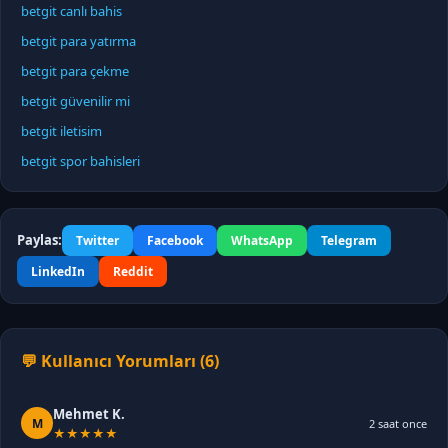
betgit canlı bahis
betgit para yatırma
betgit para çekme
betgit güvenilir mi
betgit iletisim
betgit spor bahisleri
Paylas:
Twitter
Facebook
WhatsApp
Telegram
LinkedIn
Reddit
💬 Kullanıcı Yorumları (6)
Mehmet K.
M
2 saat once
★★★★★