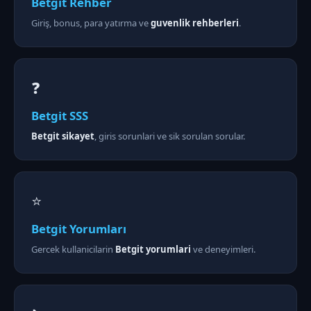
Betgit Rehber
Giriş, bonus, para yatırma ve
guvenlik rehberleri
.
❓
Betgit SSS
Betgit sikayet
, giris sorunlari ve sik sorulan sorular.
⭐
Betgit Yorumları
Gercek kullanicilarin
Betgit yorumlari
ve deneyimleri.