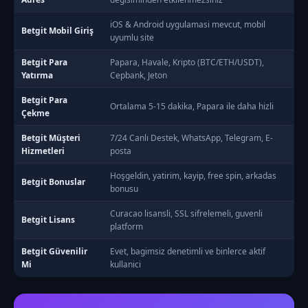
iOS & Android uygulamasi mevcut, mobil
Betgit Mobil Giriş
uyumlu site
Betgit Para
Papara, Havale, Kripto (BTC/ETH/USDT),
Yatırma
Cepbank, Jeton
Betgit Para
Ortalama 5-15 dakika, Papara ile daha hizli
Çekme
Betgit Müşteri
7/24 Canlı Destek, WhatsApp, Telegram, E-
Hizmetleri
posta
Hoşgeldin, yatirim, kayip, free spin, arkadas
Betgit Bonuslar
bonusu
Curacao lisansli, SSL sifrelemeli, guvenli
Betgit Lisans
platform
Betgit Güvenilir
Evet, bagimsiz denetimli ve binlerce aktif
Mi
kullanici