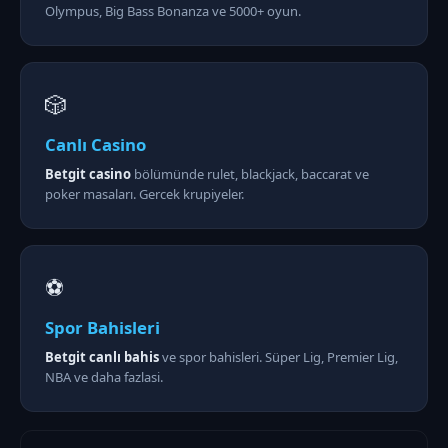
Olympus, Big Bass Bonanza ve 5000+ oyun.
🎲
Canlı Casino
Betgit casino
bölümünde rulet, blackjack, baccarat ve
poker masaları. Gercek krupiyeler.
⚽
Spor Bahisleri
Betgit canlı bahis
ve spor bahisleri. Süper Lig, Premier Lig,
NBA ve daha fazlasi.