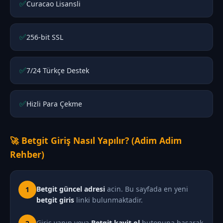
✅
Curacao Lisansli
✅
256-bit SSL
✅
7/24 Türkçe Destek
✅
Hizli Para Çekme
🚀 Betgit Giriş Nasıl Yapılır? (Adim Adim
Rehber)
Betgit güncel adresi
acin. Bu sayfada en yeni
1
betgit giris
linki bulunmaktadir.
Giriş yapın veya
Betgit kayit ol
butonuna basarak