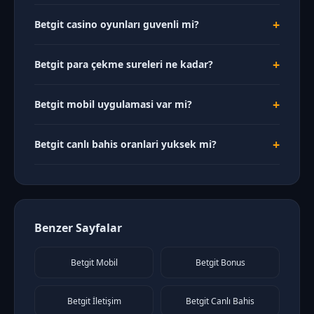
Betgit casino oyunları guvenli mi?
Betgit para çekme sureleri ne kadar?
Betgit mobil uygulamasi var mi?
Betgit canlı bahis oranlari yuksek mi?
Benzer Sayfalar
Betgit Mobil
Betgit Bonus
Betgit İletişim
Betgit Canlı Bahis