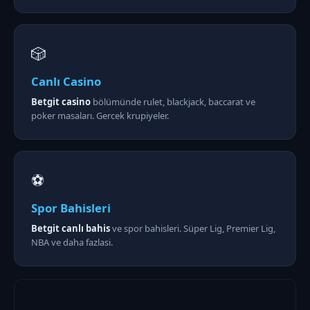
🎲
Canlı Casino
Betgit casino
bölümünde rulet, blackjack, baccarat ve
poker masaları. Gercek krupiyeler.
⚽
Spor Bahisleri
Betgit canlı bahis
ve spor bahisleri. Süper Lig, Premier Lig,
NBA ve daha fazlasi.