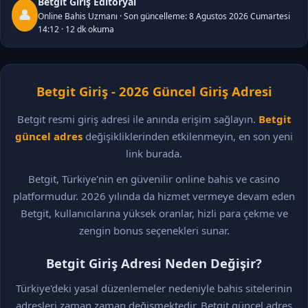
Betgit Giriş Editöryal
👤
Online Bahis Uzmanı · Son güncelleme: 8 Agustos 2026 Cumartesi
14:12 ·
12
dk okuma
Betgit Giriş - 2026 Güncel Giriş Adresi
Betgit resmi giriş adresi ile anında erişim sağlayın.
Betgit
güncel adres
değişikliklerinden etkilenmeyin, en son yeni
link burada.
Betgit, Türkiye'nin en güvenilir online bahis ve casino
platformudur. 2026 yılında da hizmet vermeye devam eden
Betgit, kullanıcılarına yüksek oranlar, hizli para çekme ve
zengin bonus seçenekleri sunar.
Betgit Giriş Adresi Neden Değişir?
Türkiye'deki yasal düzenlemeler nedeniyle bahis sitelerinin
adresleri zaman zaman değişmektedir. Betgit güncel adres