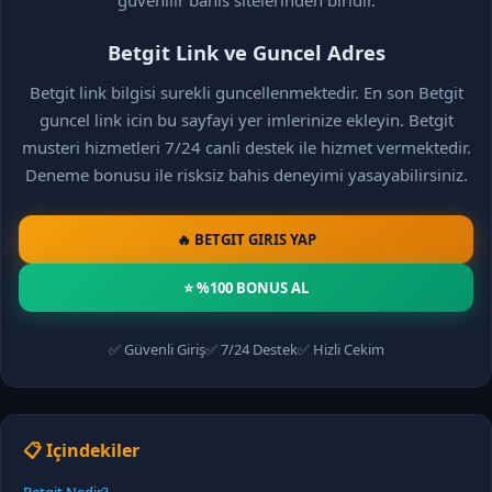
guvenilir bahis sitelerinden biridir.
Betgit Link ve Guncel Adres
Betgit link bilgisi surekli guncellenmektedir. En son Betgit
guncel link icin bu sayfayi yer imlerinize ekleyin. Betgit
musteri hizmetleri 7/24 canli destek ile hizmet vermektedir.
Deneme bonusu ile risksiz bahis deneyimi yasayabilirsiniz.
🔥 BETGIT GIRIS YAP
⭐ %100 BONUS AL
✅ Güvenli Giriş
✅ 7/24 Destek
✅ Hizli Cekim
📋 Içindekiler