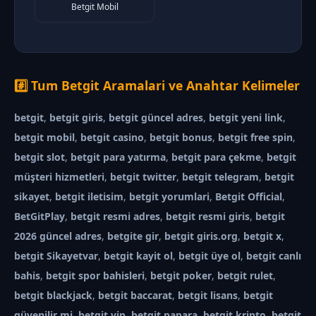
Betgit Mobil
#️⃣ Tum Betgit Aramalari ve Anahtar Kelimeler
betgit
,
betgit giris
,
betgit güncel adres
,
betgit yeni link
,
betgit mobil
,
betgit casino
,
betgit bonus
,
betgit free spin
,
betgit slot
,
betgit para yatırma
,
betgit para çekme
,
betgit
müşteri hizmetleri
,
betgit twitter
,
betgit telegram
,
betgit
sikayet
,
betgit iletisim
,
betgit yorumlari
,
Betgit Official
,
BetGitPlay
,
betgit resmi adres
,
betgit resmi giris
,
betgit
2026 güncel adres
,
betgite gir
,
betgit giris.org
,
betgit x
,
betgit Sikayetvar
,
betgit kayit ol
,
betgit üye ol
,
betgit canlı
bahis
,
betgit spor bahisleri
,
betgit poker
,
betgit rulet
,
betgit blackjack
,
betgit baccarat
,
betgit lisans
,
betgit
güvenilir mi
,
betgit vip
,
betgit papara
,
betgit kripto
,
betgit