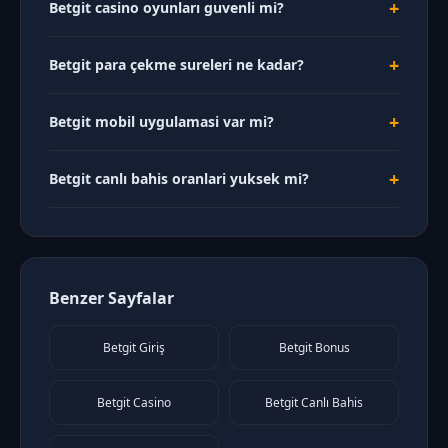
Betgit casino oyunları guvenli mi?
Betgit para çekme sureleri ne kadar?
Betgit mobil uygulamasi var mi?
Betgit canlı bahis oranlari yuksek mi?
Benzer Sayfalar
Betgit Giriş
Betgit Bonus
Betgit Casino
Betgit Canlı Bahis