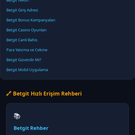
Betgit Nedir?
Betgit Giriş Adresi
Betgit Bonus Kampanyaları
Betgit Casino Oyunları
Betgit Canlı Bahis
Para Yatırma ve Cekme
Betgit Güvenilir Mi?
Betgit Mobil Uygulama
🔗 Betgit Hızlı Erişim Rehberi
📚
Betgit Rehber