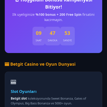
Bitiyor!
Ilk uyeliginize
%100 bonus + 200 Free Spin
firsatini
kacirmayin.
09
47
52
SAAT
DAKIKA
SANIYE
🎰 Betgit Casino ve Oyun Dunyasi
🎰
Slot Oyunları
Betgit slot
koleksiyonunda Sweet Bonanza, Gates of
Olympus, Big Bass Bonanza ve 5000+ oyun.