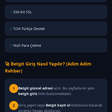
✅
256-bit SSL
✅
7/24 Türkçe Destek
✅
Hizli Para Çekme
🚀 Betgit Giriş Nasıl Yapılır? (Adim Adim
Rehber)
Betgit güncel adresi
acin. Bu sayfada en yeni
1
betgit giris
linki bulunmaktadir.
Giriş yapın veya
Betgit kayit ol
butonuna basarak
2
ücretsiz hesap oluşturun.