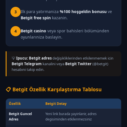
Ilk para yatırmaniza
%100 hoşgeldin bonusu
ve
3
Betgit free spin
kazanin.
Betgit casino
veya spor bahisleri bölümünden
4
oyunlarıniza baslayin.
💡
Ipucu:
Betgit adres
değişikliklerinden etkilenmemek icin
Betgit Telegram
kanalini veya
Betgit Twitter
(@betgit)
hesabıni takip edin.
📋 Betgit Özellik Karşılaştırma Tablosu
Özellik
Betgit Detay
Betgit Guncel
Yeni link burada yayinlanir, adres
Adres
degisiminden etkilenmezsiniz