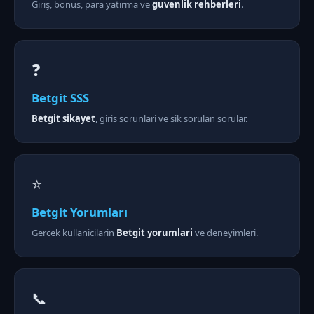
Giriş, bonus, para yatırma ve
guvenlik rehberleri
.
❓
Betgit SSS
Betgit sikayet
, giris sorunlari ve sik sorulan sorular.
⭐
Betgit Yorumları
Gercek kullanicilarin
Betgit yorumlari
ve deneyimleri.
📞