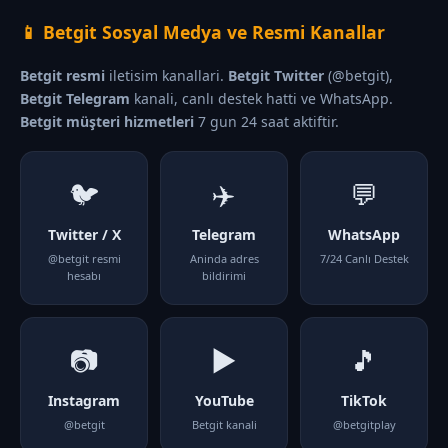
📱 Betgit Sosyal Medya ve Resmi Kanallar
Betgit resmi
iletisim kanallari.
Betgit Twitter
(@betgit),
Betgit Telegram
kanali, canlı destek hatti ve WhatsApp.
Betgit müşteri hizmetleri
7 gun 24 saat aktiftir.
🐦
✈️
💬
Twitter / X
Telegram
WhatsApp
@betgit resmi
Aninda adres
7/24 Canlı Destek
hesabı
bildirimi
📷
▶️
🎵
Instagram
YouTube
TikTok
@betgit
Betgit kanali
@betgitplay