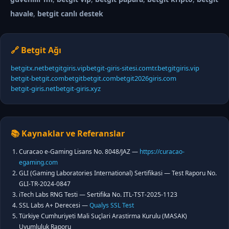
havale
,
betgit canlı destek
🔗 Betgit Ağı
betgitx.net
betgitgiris.vip
betgit-giris-sitesi.com
tr.betgitgiris.vip
betgit-betgit.com
betgitbetgit.com
betgit2026giris.com
betgit-giris.net
betgit-giris.xyz
📚 Kaynaklar ve Referanslar
Curacao e-Gaming Lisans No. 8048/JAZ —
https://curacao-
egaming.com
GLI (Gaming Laboratories International) Sertifikasi — Test Raporu No.
GLI-TR-2024-0847
iTech Labs RNG Testi — Sertifika No. ITL-TST-2025-1123
SSL Labs A+ Derecesi —
Qualys SSL Test
Türkiye Cumhuriyeti Mali Suçlari Arastirma Kurulu (MASAK)
Uyumluluk Raporu