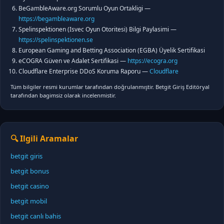
BeGambleAware.org Sorumlu Oyun Ortakligi —
https://begambleaware.org
Spelinspektionen (Isvec Oyun Otoritesi) Bilgi Paylasimi —
https://spelinspektionen.se
European Gaming and Betting Association (EGBA) Üyelik Sertifikasi
eCOGRA Güven ve Adalet Sertifikasi —
https://ecogra.org
Cloudflare Enterprise DDoS Koruma Raporu —
Cloudflare
Tüm bilgiler resmi kurumlar tarafından doğrulanmıştir. Betgit Giriş Editöryal
tarafından bagimsiz olarak incelenmistir.
🔍 Ilgili Aramalar
betgit giris
betgit bonus
betgit casino
betgit mobil
betgit canlı bahis