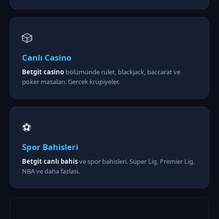
🎲
Canlı Casino
Betgit casino
bölümünde rulet, blackjack, baccarat ve
poker masaları. Gercek krupiyeler.
⚽
Spor Bahisleri
Betgit canlı bahis
ve spor bahisleri. Süper Lig, Premier Lig,
NBA ve daha fazlasi.