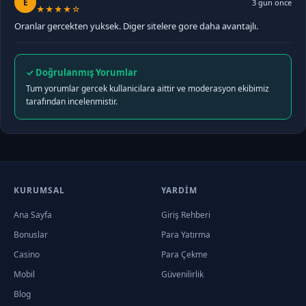
E
3 gun once
★★★★☆
Oranlar gercekten yuksek. Diger sitelere gore daha avantajlı.
✓ Doğrulanmış Yorumlar
Tum yorumlar gercek kullanicilara aittir ve moderasyon ekibimiz
tarafından incelenmistir.
KURUMSAL
YARDIM
Ana Sayfa
Giriş Rehberi
Bonuslar
Para Yatırma
Casino
Para Çekme
Mobil
Güvenilirlik
Blog