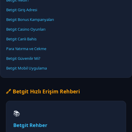
Betgit Nedir?
Betgit Giriş Adresi
Betgit Bonus Kampanyaları
Betgit Casino Oyunları
Betgit Canlı Bahis
Para Yatırma ve Cekme
Betgit Güvenilir Mi?
Betgit Mobil Uygulama
🔗 Betgit Hızlı Erişim Rehberi
📚
Betgit Rehber