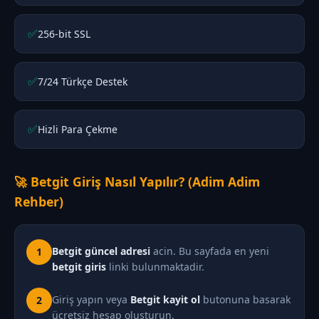
✅
256-bit SSL
✅
7/24 Türkçe Destek
✅
Hizli Para Çekme
🚀 Betgit Giriş Nasıl Yapılır? (Adim Adim
Rehber)
Betgit güncel adresi
acin. Bu sayfada en yeni
1
betgit giris
linki bulunmaktadir.
Giriş yapın veya
Betgit kayit ol
butonuna basarak
2
ücretsiz hesap oluşturun.