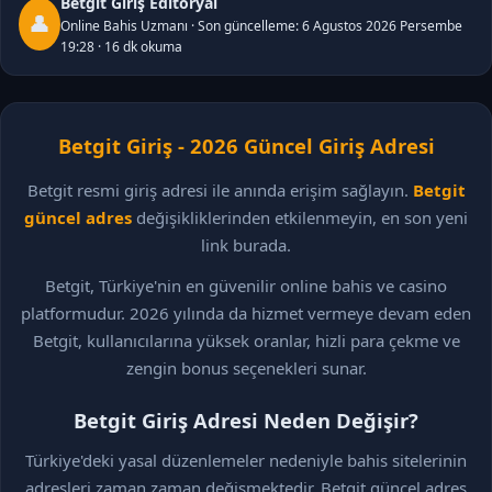
Betgit Giriş Editöryal
👤
Online Bahis Uzmanı · Son güncelleme: 6 Agustos 2026 Persembe
19:28 ·
16
dk okuma
Betgit Giriş - 2026 Güncel Giriş Adresi
Betgit resmi giriş adresi ile anında erişim sağlayın.
Betgit
güncel adres
değişikliklerinden etkilenmeyin, en son yeni
link burada.
Betgit, Türkiye'nin en güvenilir online bahis ve casino
platformudur. 2026 yılında da hizmet vermeye devam eden
Betgit, kullanıcılarına yüksek oranlar, hizli para çekme ve
zengin bonus seçenekleri sunar.
Betgit Giriş Adresi Neden Değişir?
Türkiye'deki yasal düzenlemeler nedeniyle bahis sitelerinin
adresleri zaman zaman değişmektedir. Betgit güncel adres