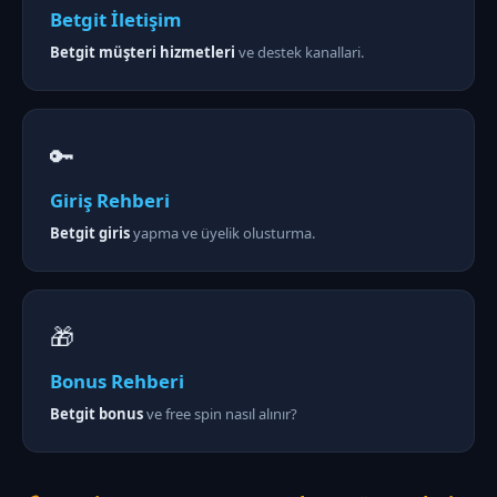
Betgit İletişim
Betgit müşteri hizmetleri
ve destek kanallari.
🔑
Giriş Rehberi
Betgit giris
yapma ve üyelik olusturma.
🎁
Bonus Rehberi
Betgit bonus
ve free spin nasıl alınır?