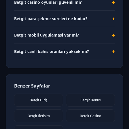
Betgit casino oyunları guvenli mi?
Betgit para çekme sureleri ne kadar?
Betgit mobil uygulamasi var mi?
Betgit canlı bahis oranlari yuksek mi?
Benzer Sayfalar
Betgit Giriş
Betgit Bonus
Betgit İletişim
Betgit Casino