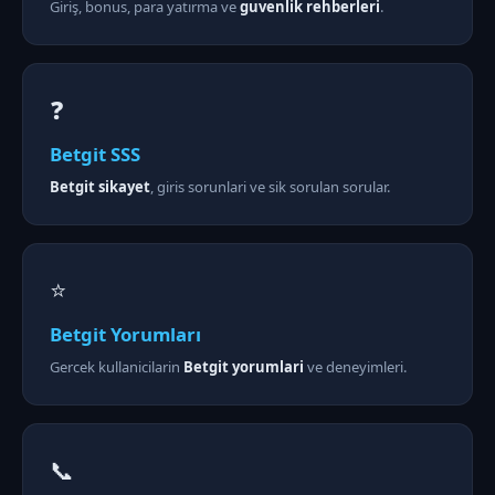
Giriş, bonus, para yatırma ve
guvenlik rehberleri
.
❓
Betgit SSS
Betgit sikayet
, giris sorunlari ve sik sorulan sorular.
⭐
Betgit Yorumları
Gercek kullanicilarin
Betgit yorumlari
ve deneyimleri.
📞