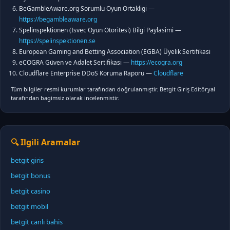
BeGambleAware.org Sorumlu Oyun Ortakligi —
https://begambleaware.org
Spelinspektionen (Isvec Oyun Otoritesi) Bilgi Paylasimi —
https://spelinspektionen.se
European Gaming and Betting Association (EGBA) Üyelik Sertifikasi
eCOGRA Güven ve Adalet Sertifikasi —
https://ecogra.org
Cloudflare Enterprise DDoS Koruma Raporu —
Cloudflare
Tüm bilgiler resmi kurumlar tarafından doğrulanmıştir. Betgit Giriş Editöryal
tarafından bagimsiz olarak incelenmistir.
🔍 Ilgili Aramalar
betgit giris
betgit bonus
betgit casino
betgit mobil
betgit canlı bahis