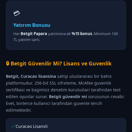
💳
Yatırım Bonusu
Her
Betgit Papara
yatirimina ek
%15 bonus
. Minimum 100
TL yatirim sarti.
🔒 Betgit Güvenilir Mi? Lisans ve Guvenlik
Betgit, Curacao lisansina
sahip uluslararasi bir bahis
platformudur. 256-bit SSL sifreleme, McAfee guvenlik
sertifikasi ve bagimsiz denetim kuruluslari tarafından test
edilen oyunlar sunar.
Betgit güvenilir mi
sorusunun cevabi:
Evet, binlerce kullanici tarafından guvenle tercih
edilmektedir.
✅
Curacao Lisansli