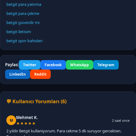
betgit para yatırma
betgit para çekme
betgit güvenilir mi
betgit iletisim
betgit spor bahisleri
Paylas:
Twitter
Facebook
WhatsApp
Telegram
LinkedIn
Reddit
💬 Kullanıcı Yorumları (6)
Mehmet K.
M
2 saat once
★★★★★
2 yildir Betgit kullaniyorum. Para cekme 5 dk suruyor gercekten.