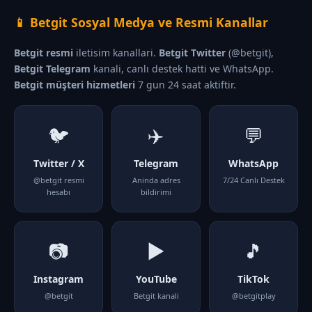
📱 Betgit Sosyal Medya ve Resmi Kanallar
Betgit resmi
iletisim kanallari.
Betgit Twitter
(@betgit),
Betgit Telegram
kanali, canlı destek hatti ve WhatsApp.
Betgit müşteri hizmetleri
7 gun 24 saat aktiftir.
🐦
✈️
💬
Twitter / X
Telegram
WhatsApp
@betgit resmi
Aninda adres
7/24 Canlı Destek
hesabı
bildirimi
📷
▶️
🎵
Instagram
YouTube
TikTok
@betgit
Betgit kanali
@betgitplay