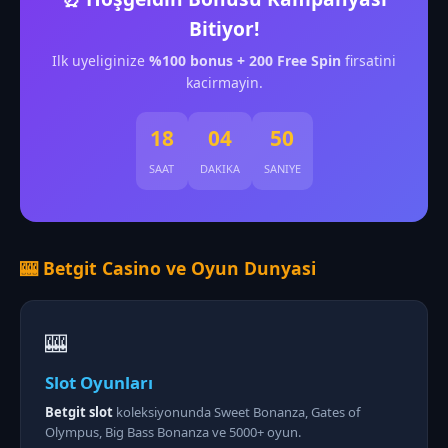
Bitiyor!
Ilk uyeliginize
%100 bonus + 200 Free Spin
firsatini
kacirmayin.
18
04
49
SAAT
DAKIKA
SANIYE
🎰 Betgit Casino ve Oyun Dunyasi
🎰
Slot Oyunları
Betgit slot
koleksiyonunda Sweet Bonanza, Gates of
Olympus, Big Bass Bonanza ve 5000+ oyun.