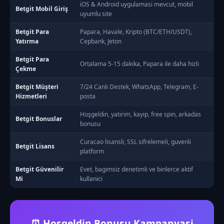
iOS & Android uygulamasi mevcut, mobil
Betgit Mobil Giriş
uyumlu site
Betgit Para
Papara, Havale, Kripto (BTC/ETH/USDT),
Yatırma
Cepbank, Jeton
Betgit Para
Ortalama 5-15 dakika, Papara ile daha hizli
Çekme
Betgit Müşteri
7/24 Canlı Destek, WhatsApp, Telegram, E-
Hizmetleri
posta
Hoşgeldin, yatirim, kayip, free spin, arkadas
Betgit Bonuslar
bonusu
Curacao lisansli, SSL sifrelemeli, guvenli
Betgit Lisans
platform
Betgit Güvenilir
Evet, bagimsiz denetimli ve binlerce aktif
Mi
kullanici
⏰ Hoşgeldin Bonusu Kampanyasi