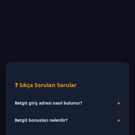
❓ Sıkça Sorulan Sorular
Betgit giriş adresi nasıl bulunur?
Betgit bonusları nelerdir?