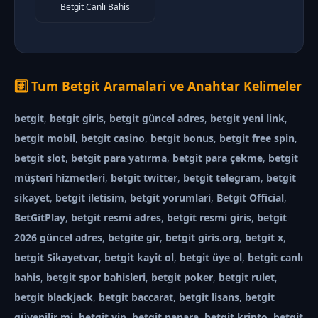
Betgit Canlı Bahis
#️⃣ Tum Betgit Aramalari ve Anahtar Kelimeler
betgit
,
betgit giris
,
betgit güncel adres
,
betgit yeni link
,
betgit mobil
,
betgit casino
,
betgit bonus
,
betgit free spin
,
betgit slot
,
betgit para yatırma
,
betgit para çekme
,
betgit
müşteri hizmetleri
,
betgit twitter
,
betgit telegram
,
betgit
sikayet
,
betgit iletisim
,
betgit yorumlari
,
Betgit Official
,
BetGitPlay
,
betgit resmi adres
,
betgit resmi giris
,
betgit
2026 güncel adres
,
betgite gir
,
betgit giris.org
,
betgit x
,
betgit Sikayetvar
,
betgit kayit ol
,
betgit üye ol
,
betgit canlı
bahis
,
betgit spor bahisleri
,
betgit poker
,
betgit rulet
,
betgit blackjack
,
betgit baccarat
,
betgit lisans
,
betgit
güvenilir mi
,
betgit vip
,
betgit papara
,
betgit kripto
,
betgit