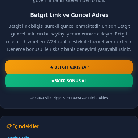
guvenilir bahis sitelerinden biridir.
Betgit Link ve Guncel Adres
Betgit link bilgisi surekli guncellenmektedir. En son Betgit
guncel link icin bu sayfayi yer imlerinize ekleyin. Betgit
musteri hizmetleri 7/24 canli destek ile hizmet vermektedir.
Deneme bonusu ile risksiz bahis deneyimi yasayabilirsiniz.
🔥 BETGIT GIRIS YAP
⭐ %100 BONUS AL
✅ Güvenli Giriş
✅ 7/24 Destek
✅ Hizli Cekim
📋 Içindekiler